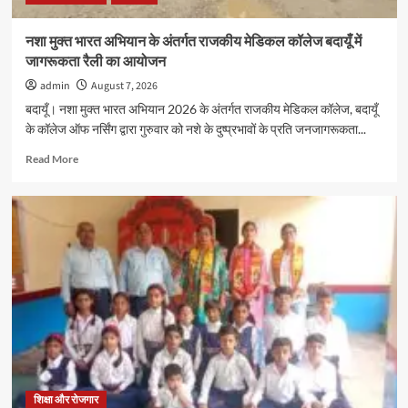
मेडल,
11
नशा मुक्त भारत अभियान के अंतर्गत राजकीय मेडिकल कॉलेज बदायूँ में
हजार
जागरूकता रैली का आयोजन
रुपये
के
admin
August 7, 2026
नकद
बदायूँ। नशा मुक्त भारत अभियान 2026 के अंतर्गत राजकीय मेडिकल कॉलेज, बदायूँ
पुरस्कार
के कॉलेज ऑफ नर्सिंग द्वारा गुरुवार को नशे के दुष्प्रभावों के प्रति जनजागरूकता...
से
सम्मानित
Read
Read More
more
about
नशा
मुक्त
भारत
अभियान
के
अंतर्गत
राजकीय
मेडिकल
कॉलेज
बदायूँ
में
जागरूकता
शिक्षा और रोजगार