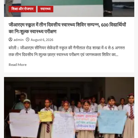
दिए
तनावमुक्त
शिक्षा और रोजगार
स्वास्थ्य
जीवन
के
जीआरएम स्कूल में तीन दिवसीय स्वास्थ्य शिविर सम्पन्न, 600 विद्यार्थियों
टिप्स
का निःशुल्क स्वास्थ्य परीक्षण
admin
August 6, 2026
बरेली। जीआरएम सीनियर सेकेंडरी स्कूल की नैनीताल रोड शाखा में 4 से 6 अगस्त
तक तीन दिवसीय निःशुल्क छात्र स्वास्थ्य परीक्षण एवं जागरूकता शिविर का...
Read
Read More
more
about
जीआरएम
स्कूल
में
तीन
दिवसीय
स्वास्थ्य
शिविर
सम्पन्न,
600
विद्यार्थियों