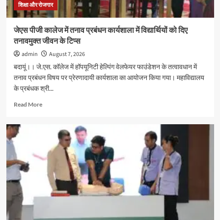
तेजस
शिक्षा और रोजगार
संयुक्त
रूप
जेएस पीजी कालेज में तनाव प्रबंधन कार्यशाला में विद्यार्थियों को दिए
से
तनावमुक्त जीवन के टिप्स
प्रथम
admin
August 7, 2026
बदायूं।। जे.एस. कॉलेज में हॉपयूनिटी हेल्पिंग वेलफेयर फाउंडेशन के तत्वावधान में
तनाव प्रबंधन विषय पर प्रेरणादायी कार्यशाला का आयोजन किया गया। महाविद्यालय
के प्रबंधक श्री...
Read
Read More
more
about
जेएस
पीजी
कालेज
में
तनाव
प्रबंधन
कार्यशाला
में
विद्यार्थियों
को