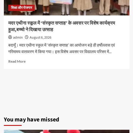
का
निःशुल्क
शिक्षा और रोजगार
स्वास्थ्य
परीक्षण
मदर एथीना स्कूल में ‘संस्कृत सप्ताह’ के अवसर पर विशेष कार्यक्रम
हुआ,बच्चो ने दिखाया उत्साह
admin
August 6, 2026
बदायूँ। मदर एथीना स्कूल में ‘संस्कृत सप्ताह’ का आयोजन बड़े ही हर्षाेल्लास एवं
गरिमामय वातावरण में किया गया। इस विशेष अवसर पर विद्यालय परिसर में...
Read
Read More
more
about
मदर
एथीना
स्कूल
में
‘संस्कृत
सप्ताह’
के
अवसर
You may have missed
पर
विशेष