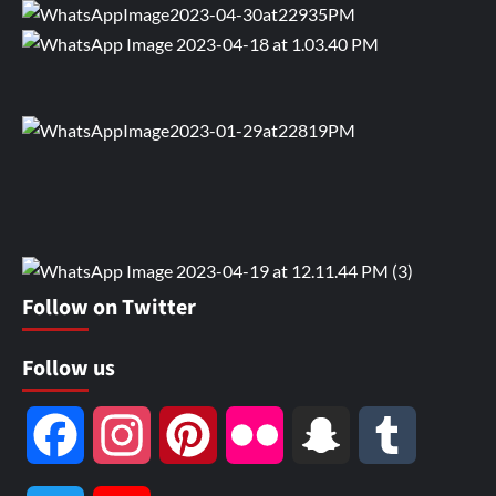
Home
About Us
India
World
Sports
Politics
Crime
Investigation
Technology
Business
Education
Health
States
LIVE TV
Copyright © All rights reserved.
|
CoverNews
by AF
themes.