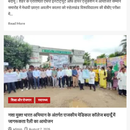
बदायूं। शहर के प्रतिष्ठित एचपी इंस्टीट्यूट ऑफ हायर एजुकेशन में आयोजित सम्मान
समारोह में मेधावी छात्रा अवलीन कालरा को रुहेलखंड विश्वविद्यालय की बीबीए परीक्षा
में...
Read
Read More
more
about
एचपी
इंस्टीट्यूट
ऑफ
हायर
एजुकेशन
की
मेधावी
अवलीन
कालरा
को
मिला
गोल्ड
शिक्षा और रोजगार
स्वास्थ्य
मेडल,
11
नशा मुक्त भारत अभियान के अंतर्गत राजकीय मेडिकल कॉलेज बदायूँ में
हजार
जागरूकता रैली का आयोजन
रुपये
के
admin
August 7, 2026