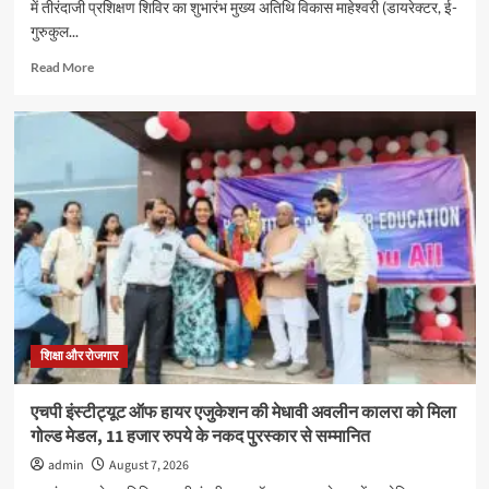
में तीरंदाजी प्रशिक्षण शिविर का शुभारंभ मुख्य अतिथि विकास माहेश्वरी (डायरेक्टर, ई-
गुरुकुल...
Read
Read More
more
about
भदवार
गर्ल्स
इंटर
कॉलेज
में
तीरंदाजी
प्रशिक्षण
शिविर
का
शुभारंभ
शिक्षा और रोजगार
एचपी इंस्टीट्यूट ऑफ हायर एजुकेशन की मेधावी अवलीन कालरा को मिला
गोल्ड मेडल, 11 हजार रुपये के नकद पुरस्कार से सम्मानित
admin
August 7, 2026