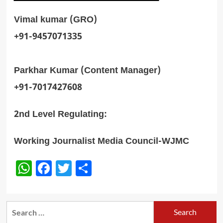
Vimal kumar (GRO)
+91-9457071335
Parkhar Kumar (Content Manager)
+91-7017427608
2nd Level Regulating:
Working Journalist Media Council-WJMC
WhatsApp
Facebook
Twitter
Share
Search
for: