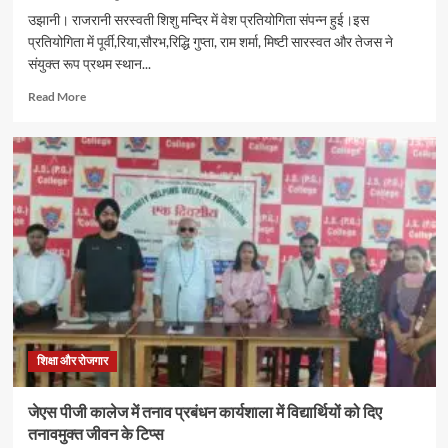
उझानी। राजरानी सरस्वती शिशु मन्दिर में वेश प्रतियोगिता संपन्न हुई।इस
प्रतियोगिता में पूर्वी,रिया,सौरभ,रिद्धि गुप्ता, राम शर्मा, मिष्टी सारस्वत और तेजस ने
संयुक्त रूप प्रथम स्थान...
Read
Read More
more
about
वेश
भूषा
प्रतियोगिता
में
पूर्वी,रिया,सौरभ,रिद्धि
गुप्ता,
राम
शर्मा,
मिष्टी
सारस्वत
और
तेजस
शिक्षा और रोजगार
संयुक्त
रूप
जेएस पीजी कालेज में तनाव प्रबंधन कार्यशाला में विद्यार्थियों को दिए
से
तनावमुक्त जीवन के टिप्स
प्रथम