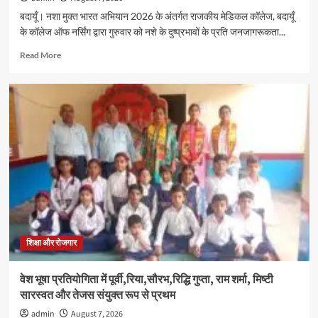
नकद
बदायूँ। नशा मुक्त भारत अभियान 2026 के अंतर्गत राजकीय मेडिकल कॉलेज, बदायूँ
पुरस्कार
के कॉलेज ऑफ नर्सिंग द्वारा गुरुवार को नशे के दुष्प्रभावों के प्रति जनजागरूकता...
से
सम्मानित
Read
Read More
more
about
नशा
मुक्त
भारत
अभियान
के
अंतर्गत
राजकीय
मेडिकल
कॉलेज
बदायूँ
में
जागरूकता
शिक्षा और रोजगार
रैली
का
वेश भूषा प्रतियोगिता में पूर्वी,रिया,सौरभ,रिद्धि गुप्ता, राम शर्मा, मिष्टी
आयोजन
सारस्वत और तेजस संयुक्त रूप से प्रथम
admin
August 7, 2026