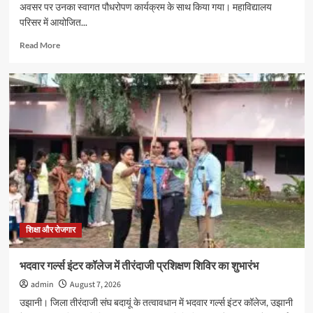
अवसर पर उनका स्वागत पौधरोपण कार्यक्रम के साथ किया गया। महाविद्यालय
परिसर में आयोजित...
Read
Read More
more
about
जेएस
पीजी
कालेज
में
नव-
प्रवेशित
छात्र-
छात्राओं
का
पौधरोपण
के
साथ
शिक्षा और रोजगार
हुआ
स्वागत
भदवार गर्ल्स इंटर कॉलेज में तीरंदाजी प्रशिक्षण शिविर का शुभारंभ
admin
August 7, 2026
उझानी। जिला तीरंदाजी संघ बदायूं के तत्वावधान में भदवार गर्ल्स इंटर कॉलेज, उझानी