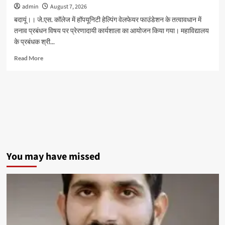
admin
August 7, 2026
बदायूं।। जे.एस. कॉलेज में हॉपयूनिटी हेल्पिंग वेलफेयर फाउंडेशन के तत्वावधान में
तनाव प्रबंधन विषय पर प्रेरणादायी कार्यशाला का आयोजन किया गया। महाविद्यालय
के प्रबंधक श्री...
Read
Read More
more
about
जेएस
पीजी
कालेज
में
तनाव
प्रबंधन
कार्यशाला
में
You may have missed
विद्यार्थियों
को
दिए
तनावमुक्त
जीवन
के
टिप्स