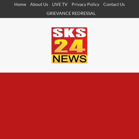
Skip
Home
About Us
LIVE TV
Privacy Policy
Contact Us
to
GRIEVANCE REDRESSAL
content