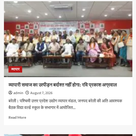
108वें
उर्स-
ए-
रज़वी
में
कांग्रेस
नेताओं
की
ओर
से
दरगाह
आला
व्यापार
हज़रत
पर
चादरपोशी,
व्यापारी समाज का उत्पीड़न बर्दाश्त नहीं होगा: रवि प्रकाश अग्रवाल
अमन-
admin
August 7, 2026
चैन
की
बरेली। पश्चिमी उत्तर प्रदेश उद्योग व्यापार मंडल, जनपद बरेली की अति आवश्यक
दुआ
बैठक विद्या वर्ल्ड स्कूल के सभागार में आयोजित...
Read
Read More
more
about
व्यापारी