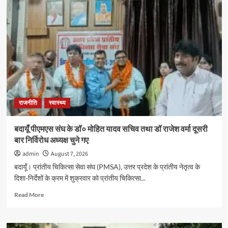
से
100
परिवार
बेहाल,
एसडीओ
ने
पहले
मांगा
बिजली
बिल
राजनीति
स्वास्थ्य
बदायूँ पीएमएस संघ के डॉ० मोहित यादव सचिव तथा डॉ राजेश वर्मा दूसरी
बार निर्विरोध अध्यक्ष चुने गए
admin
August 7, 2026
बदायूँ। प्रांतीय चिकित्सा सेवा संघ (PMSA), उत्तर प्रदेश के प्रांतीय नेतृत्व के
दिशा-निर्देशों के क्रम में शुक्रवार को प्रांतीय चिकित्सा...
Read
Read More
more
about
बदायूँ