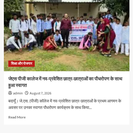
पीएमएस
संघ
के
डॉ०
मोहित
यादव
सचिव
तथा
डॉ
राजेश
वर्मा
शिक्षा और रोजगार
दूसरी
बार
निर्विरोध
जेएस पीजी कालेज में नव-प्रवेशित छात्र-छात्राओं का पौधरोपण के साथ
अध्यक्ष
हुआ स्वागत
चुने
गए
admin
August 7, 2026
बदायूँ। जे.एस. (पीजी) कॉलेज में नव-प्रवेशित छात्र-छात्राओं के प्रथम आगमन के
अवसर पर उनका स्वागत पौधरोपण कार्यक्रम के साथ किया...
Read
Read More
more
about