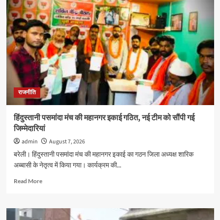
आदित्य
यादव
8
अगस्त
को
बदायूं,
9
अगस्त
को
बबराला
राजनीति
में
करेंगे
जनसुनवाई
हिंदुस्तानी पसमांदा मंच की महानगर इकाई गठित, नई टीम को सौंपी गई
जिम्मेदारियां
admin
August 7, 2026
बरेली। हिंदुस्तानी पसमांदा मंच की महानगर इकाई का गठन जिला अध्यक्ष शारिक
अब्बासी के नेतृत्व में किया गया। कार्यक्रम की...
Read
Read More
more
about
हिंदुस्तानी
पसमांदा