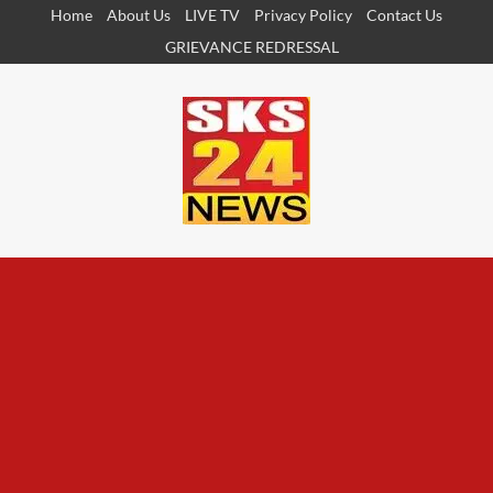
Skip
Home
About Us
LIVE TV
Privacy Policy
Contact Us
to
GRIEVANCE REDRESSAL
content