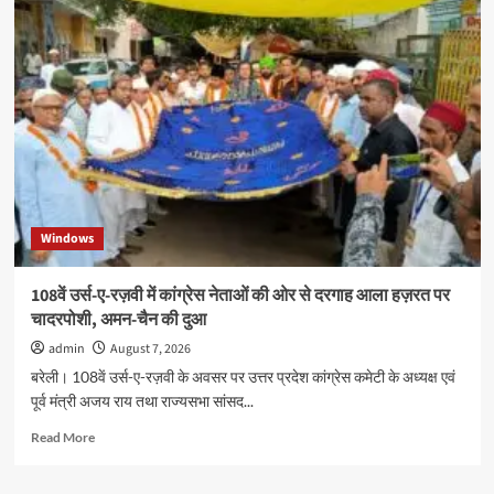
गर्ल्स
इंटर
कॉलेज
में
तीरंदाजी
प्रशिक्षण
शिविर
का
शुभारंभ
Windows
108वें उर्स-ए-रज़वी में कांग्रेस नेताओं की ओर से दरगाह आला हज़रत पर
चादरपोशी, अमन-चैन की दुआ
admin
August 7, 2026
बरेली। 108वें उर्स-ए-रज़वी के अवसर पर उत्तर प्रदेश कांग्रेस कमेटी के अध्यक्ष एवं
पूर्व मंत्री अजय राय तथा राज्यसभा सांसद...
Read
Read More
more
about