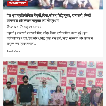
जागरूकता
शिक्षा और रोजगार
रैली
का
वेश भूषा प्रतियोगिता में पूर्वी,रिया,सौरभ,रिद्धि गुप्ता, राम शर्मा, मिष्टी
आयोजन
सारस्वत और तेजस संयुक्त रूप से प्रथम
admin
August 7, 2026
उझानी। राजरानी सरस्वती शिशु मन्दिर में वेश प्रतियोगिता संपन्न हुई।इस
प्रतियोगिता में पूर्वी,रिया,सौरभ,रिद्धि गुप्ता, राम शर्मा, मिष्टी सारस्वत और तेजस ने
संयुक्त रूप प्रथम स्थान...
Read
Read More
more
about
वेश
भूषा
प्रतियोगिता
में
पूर्वी,रिया,सौरभ,रिद्धि
गुप्ता,
राम
शर्मा,
मिष्टी
सारस्वत