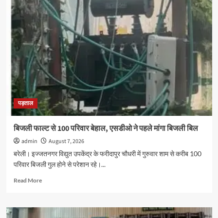
कॉरिडोर
निर्माण
कार्य
का
मंडलायुक्त
ने
किया
निरीक्षण,
गुणवत्ता
से
समझौता
पड़ताल
न
करने
के
बिजली फाल्ट से 100 परिवार बेहाल, एसडीओ ने पहले मांगा बिजली बिल
निर्देश
admin
August 7, 2026
बरेली। इज्जतनगर विद्युत उपकेंद्र के फरीदापुर चौधरी में गुरुवार शाम से करीब 100
परिवार बिजली गुल होने से परेशान रहे।...
Read
Read More
more
about
बिजली
फाल्ट