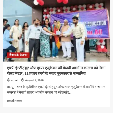
समाज
का
उत्पीड़न
बर्दाश्त
नहीं
होगा:
रवि
प्रकाश
अग्रवाल
शिक्षा और रोजगार
एचपी इंस्टीट्यूट ऑफ हायर एजुकेशन की मेधावी अवलीन कालरा को मिला
गोल्ड मेडल, 11 हजार रुपये के नकद पुरस्कार से सम्मानित
admin
August 7, 2026
बदायूं। शहर के प्रतिष्ठित एचपी इंस्टीट्यूट ऑफ हायर एजुकेशन में आयोजित सम्मान
समारोह में मेधावी छात्रा अवलीन कालरा को रुहेलखंड...
Read
Read More
more
about