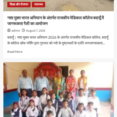
गोल्ड
शिक्षा और रोजगार
स्वास्थ्य
मेडल,
11
नशा मुक्त भारत अभियान के अंतर्गत राजकीय मेडिकल कॉलेज बदायूँ में
हजार
जागरूकता रैली का आयोजन
रुपये
के
admin
August 7, 2026
नकद
बदायूँ। नशा मुक्त भारत अभियान 2026 के अंतर्गत राजकीय मेडिकल कॉलेज, बदायूँ
पुरस्कार
के कॉलेज ऑफ नर्सिंग द्वारा गुरुवार को नशे के दुष्प्रभावों के प्रति जनजागरूकता...
से
सम्मानित
Read
Read More
more
about
नशा
मुक्त
भारत
अभियान
के
अंतर्गत
राजकीय
मेडिकल
कॉलेज
बदायूँ
में