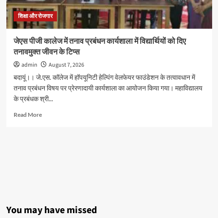
और
तेजस
शिक्षा और रोजगार
संयुक्त
रूप
जेएस पीजी कालेज में तनाव प्रबंधन कार्यशाला में विद्यार्थियों को दिए
से
तनावमुक्त जीवन के टिप्स
प्रथम
admin
August 7, 2026
बदायूं।। जे.एस. कॉलेज में हॉपयूनिटी हेल्पिंग वेलफेयर फाउंडेशन के तत्वावधान में
तनाव प्रबंधन विषय पर प्रेरणादायी कार्यशाला का आयोजन किया गया। महाविद्यालय
के प्रबंधक श्री...
Read
Read More
more
about
जेएस
पीजी
कालेज
में
तनाव
प्रबंधन
कार्यशाला
में
You may have missed
विद्यार्थियों