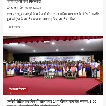
कार्यकर्ताओं ने दी गिरफ्तारी
admin
August 5, 2026
बरेली / रामपुर। छात्रों के अधिकारों और उन पर कथित अत्याचार के विरोध में भारतीय
युवा कांग्रेस के राष्ट्रीय अध्यक्ष उदय भानु चिब, राष्ट्रीय सचिव...
Read
Read More
more
about
छात्रों
के
अधिकारों
को
लेकर
रामपुर
में
युवा
कांग्रेस
का
प्रदर्शन,
कई
शिक्षा और रोजगार
कार्यकर्ताओं
ने
एमजेपी रोहिलखंड विश्वविद्यालय का 24वां दीक्षांत समारोह संपन्न, 1.00
दी