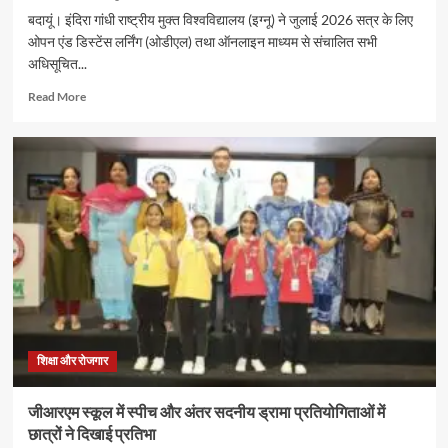
बदायूं। इंदिरा गांधी राष्ट्रीय मुक्त विश्वविद्यालय (इग्नू) ने जुलाई 2026 सत्र के लिए
ओपन एंड डिस्टेंस लर्निंग (ओडीएल) तथा ऑनलाइन माध्यम से संचालित सभी
अधिसूचित...
Read
Read More
more
about
इग्नू
में
जुलाई
2026
सत्र
के
नए
प्रवेश
की
अंतिम
तिथि
16
शिक्षा और रोजगार
अगस्त
तक
जीआरएम स्कूल में स्पीच और अंतर सदनीय ड्रामा प्रतियोगिताओं में
बढ़ी
छात्रों ने दिखाई प्रतिभा