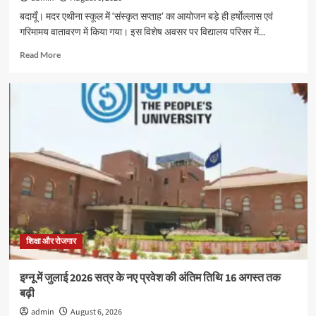
बदायूँ। मदर एथीना स्कूल में ‘संस्कृत सप्ताह’ का आयोजन बड़े ही हर्षाेल्लास एवं
गरिमामय वातावरण में किया गया। इस विशेष अवसर पर विद्यालय परिसर में...
Read
Read More
more
about
मदर
एथीना
स्कूल
में
‘संस्कृत
सप्ताह’
के
अवसर
पर
विशेष
कार्यक्रम
हुआ,बच्चो
शिक्षा और रोजगार
ने
दिखाया
इग्नू में जुलाई 2026 सत्र के नए प्रवेश की अंतिम तिथि 16 अगस्त तक
उत्साह
बढ़ी
admin
August 6, 2026