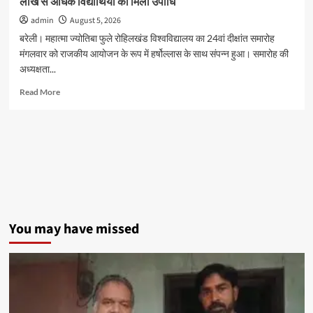
लाख से अधिक विद्यार्थियों को मिली उपाधि
गिरफ्तारी
admin
August 5, 2026
बरेली। महात्मा ज्योतिबा फुले रोहिलखंड विश्वविद्यालय का 24वां दीक्षांत समारोह
मंगलवार को राजकीय आयोजन के रूप में हर्षोल्लास के साथ संपन्न हुआ। समारोह की
अध्यक्षता...
Read
Read More
more
about
एमजेपी
रोहिलखंड
विश्वविद्यालय
का
24वां
दीक्षांत
समारोह
संपन्न,
You may have missed
1.00
लाख
से
अधिक
विद्यार्थियों
को