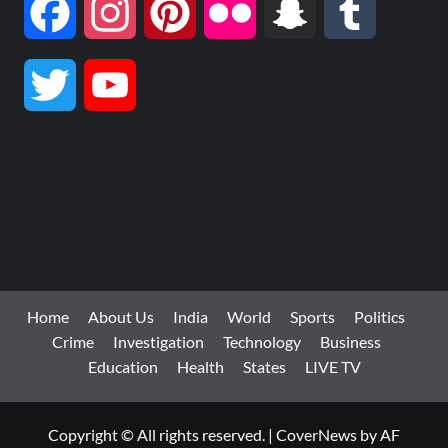
Facebook
Instagram
Pinterest
Flickr
Snapchat
Tumblr
Twitter
YouTube
Channel
Home
About Us
India
World
Sports
Politics
Crime
Investigation
Technology
Business
Education
Health
States
LIVE TV
Copyright © All rights reserved.
|
CoverNews
by AF