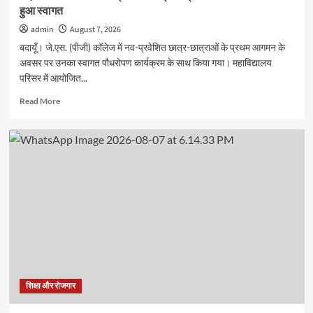
हुआ स्वागत
admin
August 7, 2026
बदायूँ। जे.एस. (पीजी) कॉलेज में नव-प्रवेशित छात्र-छात्राओं के प्रथम आगमन के
अवसर पर उनका स्वागत पौधरोपण कार्यक्रम के साथ किया गया। महाविद्यालय
परिसर में आयोजित...
Read
Read More
more
about
जेएस
पीजी
कालेज
में
नव-
प्रवेशित
छात्र-
छात्राओं
का
पौधरोपण
के
साथ
शिक्षा और रोजगार
हुआ
स्वागत