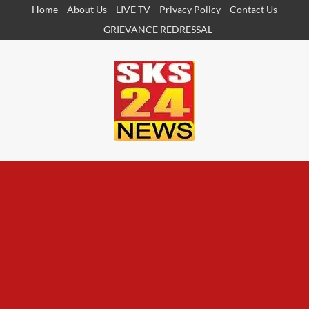
Skip
Home
About Us
LIVE TV
Privacy Policy
Contact Us
to
GRIEVANCE REDRESSAL
content