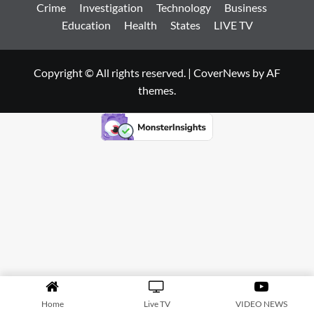
Crime
Investigation
Technology
Business
Education
Health
States
LIVE TV
Copyright © All rights reserved.
|
CoverNews
by AF
themes.
Home
Live TV
VIDEO NEWS