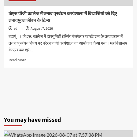
संयुक्त
रूप
जेएस पीजी कालेज में तनाव प्रबंधन कार्यशाला में विद्यार्थियों को दिए
से
तनावमुक्त जीवन के टिप्स
प्रथम
admin
August 7, 2026
बदायूं।। जे.एस. कॉलेज में हॉपयूनिटी हेल्पिंग वेलफेयर फाउंडेशन के तत्वावधान में
तनाव प्रबंधन विषय पर प्रेरणादायी कार्यशाला का आयोजन किया गया। महाविद्यालय
के प्रबंधक श्री...
Read
Read More
more
about
जेएस
पीजी
कालेज
में
तनाव
प्रबंधन
कार्यशाला
में
You may have missed
विद्यार्थियों
को
दिए