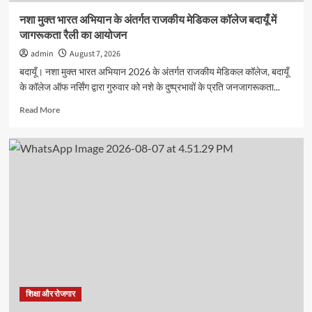
11
नशा मुक्त भारत अभियान के अंतर्गत राजकीय मेडिकल कॉलेज बदायूँ में
हजार
जागरूकता रैली का आयोजन
रुपये
के
admin
August 7, 2026
नकद
बदायूँ। नशा मुक्त भारत अभियान 2026 के अंतर्गत राजकीय मेडिकल कॉलेज, बदायूँ
पुरस्कार
के कॉलेज ऑफ नर्सिंग द्वारा गुरुवार को नशे के दुष्प्रभावों के प्रति जनजागरूकता...
से
सम्मानित
Read
Read More
more
about
नशा
मुक्त
भारत
अभियान
के
अंतर्गत
राजकीय
मेडिकल
कॉलेज
बदायूँ
में
जागरूकता
शिक्षा और रोजगार
रैली