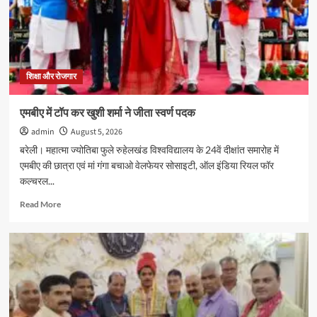
समारोह
संपन्न,
1.00
लाख
से
अधिक
शिक्षा और रोजगार
विद्यार्थियों
को
एमबीए में टॉप कर खुशी शर्मा ने जीता स्वर्ण पदक
मिली
उपाधि
admin
August 5, 2026
बरेली। महात्मा ज्योतिबा फुले रुहेलखंड विश्वविद्यालय के 24वें दीक्षांत समारोह में
एमबीए की छात्रा एवं मां गंगा बचाओ वेलफेयर सोसाइटी, ऑल इंडिया रियल फॉर
कल्चरल...
Read
Read More
more
about
एमबीए
में
टॉप
कर
खुशी
शर्मा