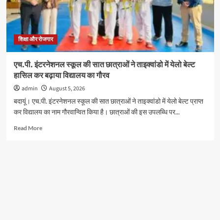
प्रशिक्षण
शिविर
शिक्षा और रोजगार
एच.पी. इंटरनेशनल स्कूल की सात छात्राओं ने ताइक्वांडो में येलो बेल्ट
हासिल कर बढ़ाया विद्यालय का गौरव
admin
August 5, 2026
बदायूं। एच.पी. इंटरनेशनल स्कूल की सात छात्राओं ने ताइक्वांडो में येलो बेल्ट प्राप्त
कर विद्यालय का नाम गौरवान्वित किया है। छात्राओं की इस उपलब्धि पर...
Read
Read More
more
about
एच.पी.
इंटरनेशनल
स्कूल
की
सात
छात्राओं
ने
ताइक्वांडो