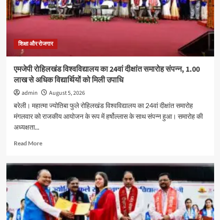
युवा
कांग्रेस
का
प्रदर्शन,
कई
शिक्षा और रोजगार
कार्यकर्ताओं
ने
एमजेपी रोहिलखंड विश्वविद्यालय का 24वां दीक्षांत समारोह संपन्न, 1.00
दी
लाख से अधिक विद्यार्थियों को मिली उपाधि
गिरफ्तारी
admin
August 5, 2026
बरेली। महात्मा ज्योतिबा फुले रोहिलखंड विश्वविद्यालय का 24वां दीक्षांत समारोह
मंगलवार को राजकीय आयोजन के रूप में हर्षोल्लास के साथ संपन्न हुआ। समारोह की
अध्यक्षता...
Read
Read More
more
about
एमजेपी
रोहिलखंड
विश्वविद्यालय
का
24वां
दीक्षांत