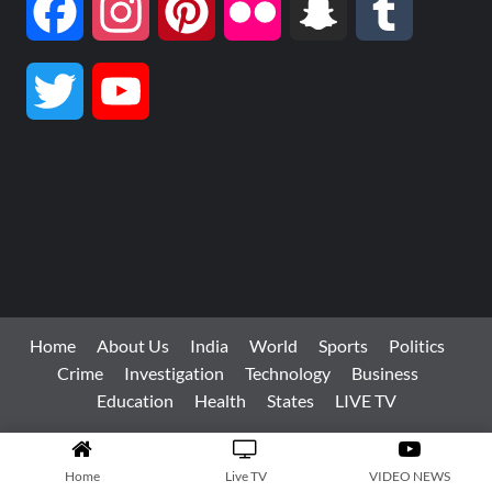
Facebook
Instagram
Pinterest
Flickr
Snapchat
Tumblr
Twitter
YouTube
Channel
Home
About Us
India
World
Sports
Politics
Crime
Investigation
Technology
Business
Education
Health
States
LIVE TV
Copyright © All rights reserved.
|
CoverNews
by AF
Home
Live TV
VIDEO NEWS