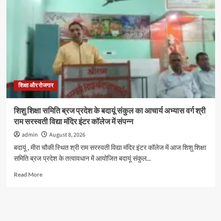
ब्लूमिंगडेल
स्कूल
में
विशेषज्ञों
ने
बताए
समस्या
प्रबंधन
और
प्रभावी
शिक्षा और रोजगार
संवाद
के
शिशु शिक्षा समिति ब्रज प्रदेश के बदायूं संकुल का आचार्य अभ्यास वर्ग श्री
गुर
राम सरस्वती विद्या मंदिर इंटर कॉलेज में संपन्न
admin
August 8, 2026
बदायूं , मीरा चौकी स्थित श्री राम सरस्वती विद्या मंदिर इंटर कॉलेज में आज शिशु शिक्षा
समिति ब्रज प्रदेश के तत्वावधान में आयोजित बदायूं संकुल...
Read
Read More
more
about
शिशु
शिक्षा
समिति