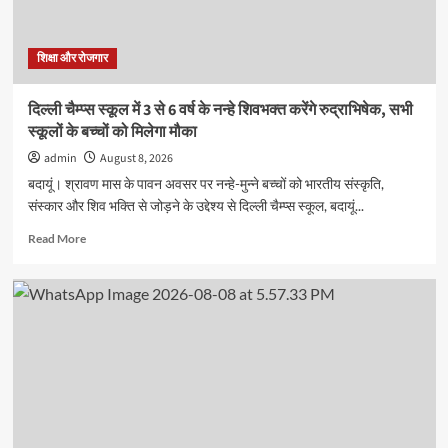
आचार्य
अभ्यास
वर्ग
शिक्षा और रोजगार
श्री
राम
दिल्ली चैम्प्स स्कूल में 3 से 6 वर्ष के नन्हे शिवभक्त करेंगे रुद्राभिषेक, सभी
सरस्वती
स्कूलों के बच्चों को मिलेगा मौका
विद्या
मंदिर
admin
August 8, 2026
इंटर
बदायूं। श्रावण मास के पावन अवसर पर नन्हे-मुन्ने बच्चों को भारतीय संस्कृति,
कॉलेज
संस्कार और शिव भक्ति से जोड़ने के उद्देश्य से दिल्ली चैम्प्स स्कूल, बदायूं...
में
संपन्न
Read
Read More
more
about
दिल्ली
चैम्प्स
स्कूल
में
3
से
6
वर्ष
के