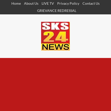
Skip
Home
About Us
LIVE TV
Privacy Policy
Contact Us
to
GRIEVANCE REDRESSAL
content