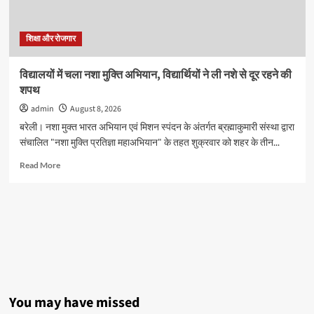
नन्हे
शिवभक्त
करेंगे
शिक्षा और रोजगार
रुद्राभिषेक,
सभी
विद्यालयों में चला नशा मुक्ति अभियान, विद्यार्थियों ने ली नशे से दूर रहने की
स्कूलों
शपथ
के
बच्चों
admin
August 8, 2026
को
बरेली। नशा मुक्त भारत अभियान एवं मिशन स्पंदन के अंतर्गत ब्रह्माकुमारी संस्था द्वारा
मिलेगा
संचालित "नशा मुक्ति प्रतिज्ञा महाअभियान" के तहत शुक्रवार को शहर के तीन...
मौका
Read
Read More
more
about
विद्यालयों
में
चला
नशा
मुक्ति
अभियान,
विद्यार्थियों
ने
You may have missed
ली