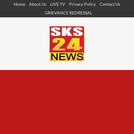
Skip
Home
About Us
LIVE TV
Privacy Policy
Contact Us
to
GRIEVANCE REDRESSAL
content