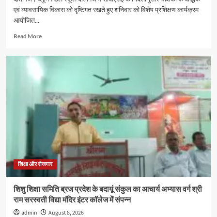
एवं व्यावसायिक विकास को दृष्टिगत रखते हुए शनिवार को विशेष प्रशिक्षण कार्यक्रम
आयोजित...
Read
Read More
more
about
दातागंज
के
ब्लूमिंगडेल
स्कूल
में
विशेषज्ञों
ने
बताए
समस्या
प्रबंधन
और
प्रभावी
शिक्षा और रोजगार
संवाद
के
शिशु शिक्षा समिति ब्रज प्रदेश के बदायूं संकुल का आचार्य अभ्यास वर्ग श्री
गुर
राम सरस्वती विद्या मंदिर इंटर कॉलेज में संपन्न
admin
August 8, 2026