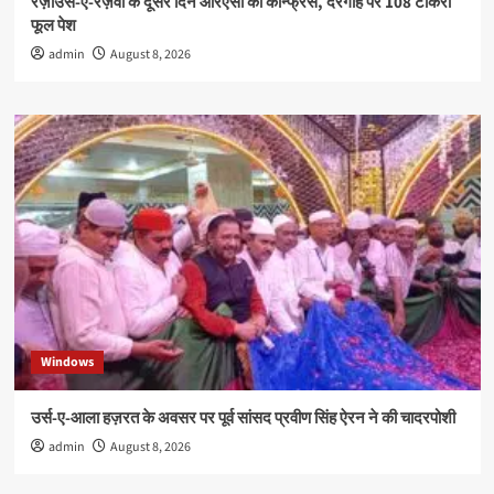
रज़ाउर्स-ए-रज़वी के दूसरे दिन आरएसी की कॉन्फ्रेंस, दरगाह पर 108 टोकरी
फूल पेश
admin
August 8, 2026
Windows
उर्स-ए-आला हज़रत के अवसर पर पूर्व सांसद प्रवीण सिंह ऐरन ने की चादरपोशी
admin
August 8, 2026