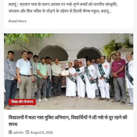
इंटर
बदायूं। श्रावण मास के पावन अवसर पर नन्हे-मुन्ने बच्चों को भारतीय संस्कृति,
कॉलेज
संस्कार और शिव भक्ति से जोड़ने के उद्देश्य से दिल्ली चैम्प्स स्कूल, बदायूं...
में
संपन्न
Read
Read More
more
about
दिल्ली
चैम्प्स
स्कूल
में
3
से
6
वर्ष
के
नन्हे
शिवभक्त
करेंगे
शिक्षा और रोजगार
रुद्राभिषेक,
सभी
विद्यालयों में चला नशा मुक्ति अभियान, विद्यार्थियों ने ली नशे से दूर रहने की
स्कूलों
शपथ
के
बच्चों
admin
August 8, 2026
को