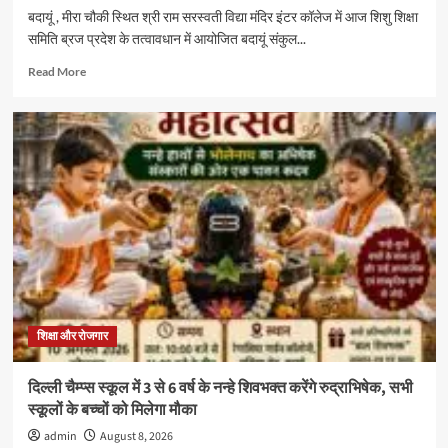
बदायूं , मीरा चौकी स्थित श्री राम सरस्वती विद्या मंदिर इंटर कॉलेज में आज शिशु शिक्षा
समिति ब्रज प्रदेश के तत्वावधान में आयोजित बदायूं संकुल...
Read
Read More
more
about
शिशु
शिक्षा
समिति
ब्रज
प्रदेश
के
बदायूं
संकुल
का
आचार्य
अभ्यास
वर्ग
शिक्षा और रोजगार
श्री
राम
दिल्ली चैम्प्स स्कूल में 3 से 6 वर्ष के नन्हे शिवभक्त करेंगे रुद्राभिषेक, सभी
सरस्वती
स्कूलों के बच्चों को मिलेगा मौका
विद्या
मंदिर
admin
August 8, 2026