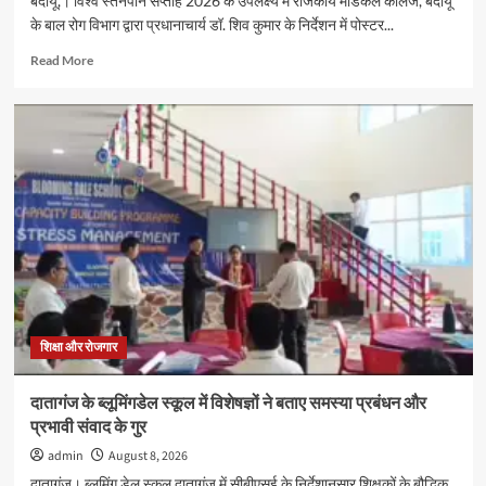
बदायूँ,। विश्व स्तनपान सप्ताह 2026 के उपलक्ष्य में राजकीय मेडिकल कॉलेज, बदायूँ
के बाल रोग विभाग द्वारा प्रधानाचार्य डॉ. शिव कुमार के निर्देशन में पोस्टर...
Read
Read More
more
about
विश्व
स्तनपान
सप्ताह
2026
के
अवसर
पर
पोस्टर
प्रतियोगिता
का
आयोजन
शिक्षा और रोजगार
दातागंज के ब्लूमिंगडेल स्कूल में विशेषज्ञों ने बताए समस्या प्रबंधन और
प्रभावी संवाद के गुर
admin
August 8, 2026
दातागंज। ब्लूमिंग डेल स्कूल दातागंज में सीबीएसई के निर्देशानुसार शिक्षकों के बौद्धिक