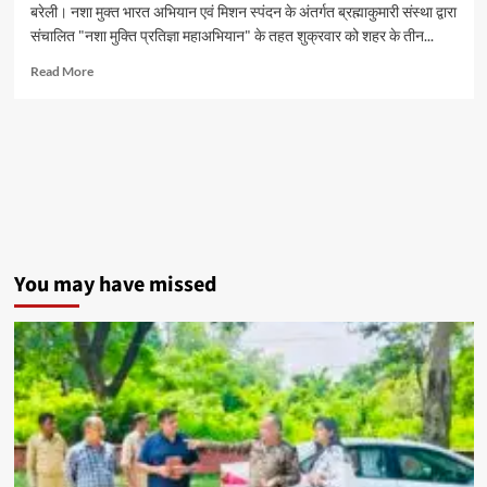
बरेली। नशा मुक्त भारत अभियान एवं मिशन स्पंदन के अंतर्गत ब्रह्माकुमारी संस्था द्वारा
मिलेगा
संचालित "नशा मुक्ति प्रतिज्ञा महाअभियान" के तहत शुक्रवार को शहर के तीन...
मौका
Read
Read More
more
about
विद्यालयों
में
चला
नशा
मुक्ति
अभियान,
विद्यार्थियों
ने
You may have missed
ली
नशे
से
दूर
रहने
की
शपथ