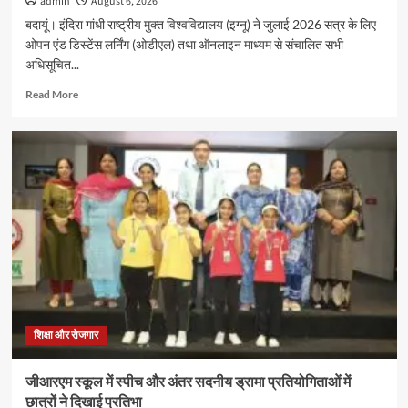
admin
August 6, 2026
बदायूं। इंदिरा गांधी राष्ट्रीय मुक्त विश्वविद्यालय (इग्नू) ने जुलाई 2026 सत्र के लिए
ओपन एंड डिस्टेंस लर्निंग (ओडीएल) तथा ऑनलाइन माध्यम से संचालित सभी
अधिसूचित...
Read
Read More
more
about
इग्नू
में
जुलाई
2026
सत्र
के
नए
प्रवेश
की
अंतिम
तिथि
16
शिक्षा और रोजगार
अगस्त
तक
जीआरएम स्कूल में स्पीच और अंतर सदनीय ड्रामा प्रतियोगिताओं में
बढ़ी
छात्रों ने दिखाई प्रतिभा