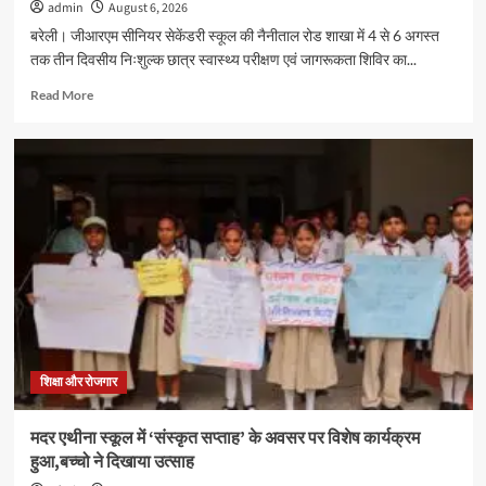
admin
August 6, 2026
बरेली। जीआरएम सीनियर सेकेंडरी स्कूल की नैनीताल रोड शाखा में 4 से 6 अगस्त
तक तीन दिवसीय निःशुल्क छात्र स्वास्थ्य परीक्षण एवं जागरूकता शिविर का...
Read
Read More
more
about
जीआरएम
स्कूल
में
तीन
दिवसीय
स्वास्थ्य
शिविर
सम्पन्न,
600
विद्यार्थियों
का
निःशुल्क
शिक्षा और रोजगार
स्वास्थ्य
परीक्षण
मदर एथीना स्कूल में ‘संस्कृत सप्ताह’ के अवसर पर विशेष कार्यक्रम
हुआ,बच्चो ने दिखाया उत्साह