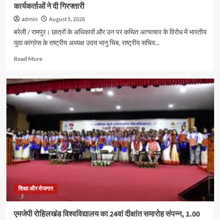
कार्यकर्ताओं ने दी गिरफ्तारी
admin
August 5, 2026
बरेली / रामपुर। छात्रों के अधिकारों और उन पर कथित अत्याचार के विरोध में भारतीय
युवा कांग्रेस के राष्ट्रीय अध्यक्ष उदय भानु चिब, राष्ट्रीय सचिव...
Read
Read More
more
about
छात्रों
के
अधिकारों
को
लेकर
रामपुर
में
युवा
कांग्रेस
का
प्रदर्शन,
कई
शिक्षा और रोजगार
कार्यकर्ताओं
ने
एमजेपी रोहिलखंड विश्वविद्यालय का 24वां दीक्षांत समारोह संपन्न, 1.00
दी