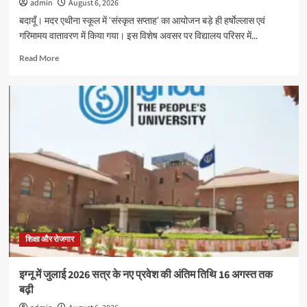
admin
August 6, 2026
बदायूँ। मदर एथीना स्कूल में ‘संस्कृत सप्ताह’ का आयोजन बड़े ही हर्षाेल्लास एवं
गरिमामय वातावरण में किया गया। इस विशेष अवसर पर विद्यालय परिसर में...
Read
Read More
more
about
मदर
एथीना
स्कूल
में
‘संस्कृत
सप्ताह’
के
अवसर
पर
विशेष
कार्यक्रम
हुआ,बच्चो
शिक्षा और रोजगार
ने
दिखाया
इग्नू में जुलाई 2026 सत्र के नए प्रवेश की अंतिम तिथि 16 अगस्त तक
उत्साह
बढ़ी