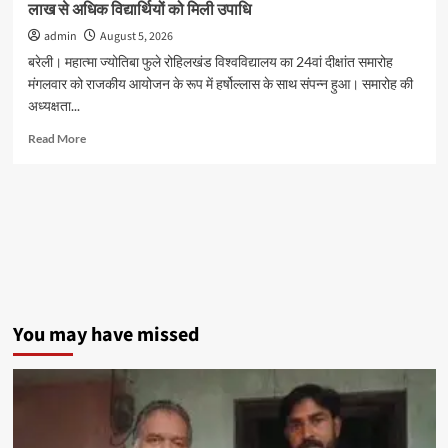
लाख से अधिक विद्यार्थियों को मिली उपाधि
गिरफ्तारी
admin
August 5, 2026
बरेली। महात्मा ज्योतिबा फुले रोहिलखंड विश्वविद्यालय का 24वां दीक्षांत समारोह
मंगलवार को राजकीय आयोजन के रूप में हर्षोल्लास के साथ संपन्न हुआ। समारोह की
अध्यक्षता...
Read
Read More
more
about
एमजेपी
रोहिलखंड
विश्वविद्यालय
का
24वां
दीक्षांत
समारोह
संपन्न,
You may have missed
1.00
लाख
से
अधिक
विद्यार्थियों
को