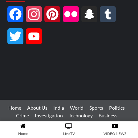
Home
About Us
India
World
Sports
Politics
Crime
Investigation
Technology
Business
Education
Health
States
LIVE TV
Copyright © All rights reserved.
|
CoverNews
by AF
themes.
Home
Live TV
VIDEO NEWS