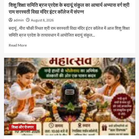
के
शिशु शिक्षा समिति ब्रज प्रदेश के बदायूं संकुल का आचार्य अभ्यास वर्ग श्री
गुर
राम सरस्वती विद्या मंदिर इंटर कॉलेज में संपन्न
admin
August 8, 2026
बदायूं , मीरा चौकी स्थित श्री राम सरस्वती विद्या मंदिर इंटर कॉलेज में आज शिशु शिक्षा
समिति ब्रज प्रदेश के तत्वावधान में आयोजित बदायूं संकुल...
Read
Read More
more
about
शिशु
शिक्षा
समिति
ब्रज
प्रदेश
के
बदायूं
संकुल
का
आचार्य
अभ्यास
वर्ग
शिक्षा और रोजगार
श्री
राम