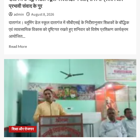
प्रभावी संवाद के गुर
admin
August 8, 2026
दातागंज। ब्लूमिंग डेल स्कूल दातागंज में सीबीएसई के निर्देशानुसार शिक्षकों के बौद्धिक
एवं व्यावसायिक विकास को दृष्टिगत रखते हुए शनिवार को विशेष प्रशिक्षण कार्यक्रम
आयोजित...
Read
Read More
more
about
दातागंज
के
ब्लूमिंगडेल
स्कूल
में
विशेषज्ञों
ने
बताए
समस्या
प्रबंधन
और
प्रभावी
शिक्षा और रोजगार
संवाद