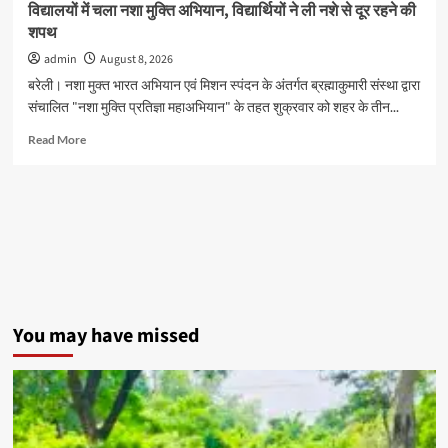
विद्यालयों में चला नशा मुक्ति अभियान, विद्यार्थियों ने ली नशे से दूर रहने की
स्कूलों
शपथ
के
बच्चों
admin
August 8, 2026
को
बरेली। नशा मुक्त भारत अभियान एवं मिशन स्पंदन के अंतर्गत ब्रह्माकुमारी संस्था द्वारा
मिलेगा
संचालित "नशा मुक्ति प्रतिज्ञा महाअभियान" के तहत शुक्रवार को शहर के तीन...
मौका
Read
Read More
more
about
विद्यालयों
में
चला
नशा
मुक्ति
अभियान,
विद्यार्थियों
ने
You may have missed
ली
नशे
से
दूर
रहने
की