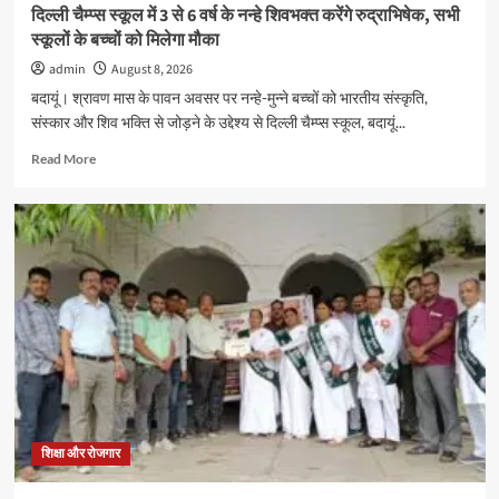
दिल्ली चैम्प्स स्कूल में 3 से 6 वर्ष के नन्हे शिवभक्त करेंगे रुद्राभिषेक, सभी
सरस्वती
स्कूलों के बच्चों को मिलेगा मौका
विद्या
मंदिर
admin
August 8, 2026
इंटर
बदायूं। श्रावण मास के पावन अवसर पर नन्हे-मुन्ने बच्चों को भारतीय संस्कृति,
कॉलेज
संस्कार और शिव भक्ति से जोड़ने के उद्देश्य से दिल्ली चैम्प्स स्कूल, बदायूं...
में
संपन्न
Read
Read More
more
about
दिल्ली
चैम्प्स
स्कूल
में
3
से
6
वर्ष
के
नन्हे
शिवभक्त
करेंगे
शिक्षा और रोजगार
रुद्राभिषेक,
सभी