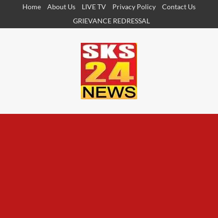
Skip
Home
About Us
LIVE TV
Privacy Policy
Contact Us
to
GRIEVANCE REDRESSAL
content