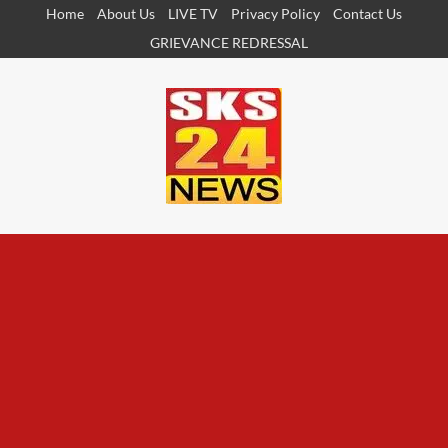
Skip
Home
About Us
LIVE TV
Privacy Policy
Contact Us
to
GRIEVANCE REDRESSAL
content