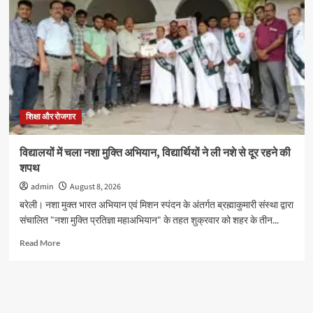
में
3
से
6
वर्ष
के
नन्हे
शिवभक्त
करेंगे
शिक्षा और रोजगार
रुद्राभिषेक,
सभी
विद्यालयों में चला नशा मुक्ति अभियान, विद्यार्थियों ने ली नशे से दूर रहने की
स्कूलों
शपथ
के
बच्चों
admin
August 8, 2026
को
बरेली। नशा मुक्त भारत अभियान एवं मिशन स्पंदन के अंतर्गत ब्रह्माकुमारी संस्था द्वारा
मिलेगा
संचालित "नशा मुक्ति प्रतिज्ञा महाअभियान" के तहत शुक्रवार को शहर के तीन...
मौका
Read
Read More
more
about
विद्यालयों
में
चला