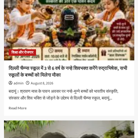
ब्रज
प्रदेश
के
बदायूं
संकुल
का
आचार्य
अभ्यास
वर्ग
शिक्षा और रोजगार
श्री
राम
दिल्ली चैम्प्स स्कूल में 3 से 6 वर्ष के नन्हे शिवभक्त करेंगे रुद्राभिषेक, सभी
सरस्वती
स्कूलों के बच्चों को मिलेगा मौका
विद्या
मंदिर
admin
August 8, 2026
इंटर
बदायूं। श्रावण मास के पावन अवसर पर नन्हे-मुन्ने बच्चों को भारतीय संस्कृति,
कॉलेज
संस्कार और शिव भक्ति से जोड़ने के उद्देश्य से दिल्ली चैम्प्स स्कूल, बदायूं...
में
संपन्न
Read
Read More
more
about
दिल्ली
चैम्प्स
स्कूल