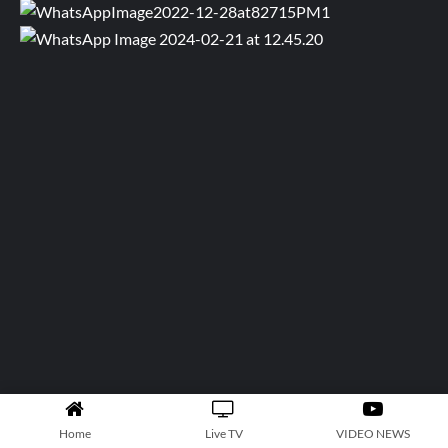
Follow on Twitter
Follow us
Facebook
Instagram
Pinterest
Flickr
Snapchat
Tumblr
Twitter
YouTube
Channel
Home
Live TV
VIDEO NEWS