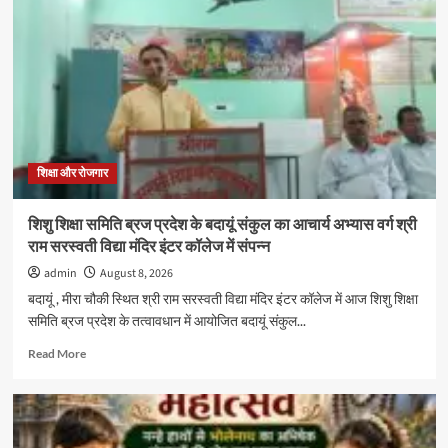
ब्लूमिंगडेल
स्कूल
में
विशेषज्ञों
ने
बताए
समस्या
प्रबंधन
और
प्रभावी
शिक्षा और रोजगार
संवाद
के
शिशु शिक्षा समिति ब्रज प्रदेश के बदायूं संकुल का आचार्य अभ्यास वर्ग श्री
गुर
राम सरस्वती विद्या मंदिर इंटर कॉलेज में संपन्न
admin
August 8, 2026
बदायूं , मीरा चौकी स्थित श्री राम सरस्वती विद्या मंदिर इंटर कॉलेज में आज शिशु शिक्षा
समिति ब्रज प्रदेश के तत्वावधान में आयोजित बदायूं संकुल...
Read
Read More
more
about
शिशु
शिक्षा
समिति