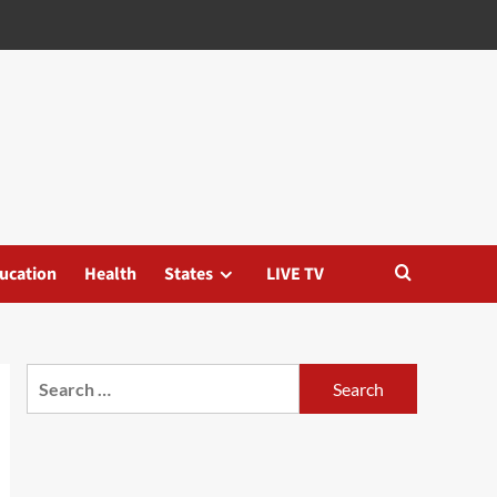
ucation
Health
States
LIVE TV
Search
for: