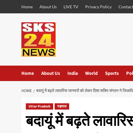
Skip
Home
About Us
LIVE TV
Privacy Policy
Contact
to
content
Home
About Us
India
World
Sports
Pol
HOME
बदायूं में बढ़ते लावारिस जानवरों को लेकर दिशा शक्ति संगठन ने जिलाधि
Uttar Pradesh
पड़ताल
बदायूं में बढ़ते लावा