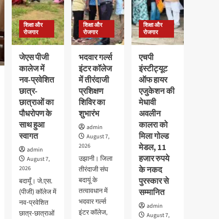
शिक्षा और
शिक्षा और
शिक्षा और
रोजगार
रोजगार
रोजगार
जेएस पीजी
भदवार गर्ल्स
एचपी
कालेज में
इंटर कॉलेज
इंस्टीट्यूट
नव-प्रवेशित
में तीरंदाजी
ऑफ हायर
छात्र-
प्रशिक्षण
एजुकेशन की
छात्राओं का
शिविर का
मेधावी
पौधरोपण के
शुभारंभ
अवलीन
साथ हुआ
कालरा को
admin
स्वागत
मिला गोल्ड
August 7,
2026
मेडल, 11
admin
हजार रुपये
उझानी। जिला
August 7,
2026
के नकद
तीरंदाजी संघ
बदायूं के
पुरस्कार से
बदायूँ। जे.एस.
तत्वावधान में
सम्मानित
(पीजी) कॉलेज में
भदवार गर्ल्स
नव-प्रवेशित
admin
इंटर कॉलेज,
छात्र-छात्राओं
August 7,