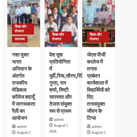
छात्राओं
की
का
मेधावी
पौधरोपण
अवलीन
के
कालरा
साथ
शिक्षा और
को
हुआ
रोजगार
मिला
शिक्षा और
शिक्षा और
स्वागत
गोल्ड
स्वास्थ्य
रोजगार
रोजगार
मेडल,
11
नशा मुक्त
वेश भूषा
जेएस पीजी
हजार
भारत
प्रतियोगिता
कालेज में
रुपये
अभियान के
में
तनाव
के
नकद
अंतर्गत
पूर्वी,रिया,सौरभ,रिद्धि
प्रबंधन
पुरस्कार
राजकीय
गुप्ता, राम
कार्यशाला में
से
मेडिकल
शर्मा, मिष्टी
विद्यार्थियों को
सम्मानित
कॉलेज बदायूँ
सारस्वत और
दिए
में जागरूकता
तेजस संयुक्त
तनावमुक्त
रैली का
रूप से प्रथम
जीवन के
आयोजन
टिप्स
admin
August 7,
admin
admin
2026
August 7,
August 7,