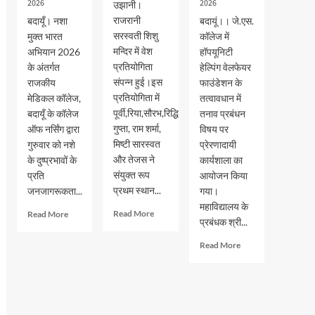
2026
2026
उझानी।
राजरानी
बदायूँ। नशा
बदायूं।। जे.एस.
सरस्वती शिशु
मुक्त भारत
कॉलेज में
मन्दिर में वेश
अभियान 2026
हॉपयूनिटी
प्रतियोगिता
के अंतर्गत
हेल्पिंग वेलफेयर
संपन्न हुई।इस
राजकीय
फाउंडेशन के
प्रतियोगिता में
मेडिकल कॉलेज,
तत्वावधान में
पूर्वी,रिया,सौरभ,रिद्धि
बदायूँ के कॉलेज
तनाव प्रबंधन
गुप्ता, राम शर्मा,
ऑफ नर्सिंग द्वारा
विषय पर
मिष्टी सारस्वत
गुरुवार को नशे
प्रेरणादायी
और तेजस ने
के दुष्प्रभावों के
कार्यशाला का
संयुक्त रूप
प्रति
आयोजन किया
प्रथम स्थान...
जनजागरूकता...
गया।
महाविद्यालय के
Read
Read
Read More
Read More
प्रबंधक श्री...
more
more
about
about
Read
Read More
वेश
नशा
more
भूषा
मुक्त
about
प्रतियोगिता
भारत
जेएस
में
अभियान
पीजी
पूर्वी,रिया,सौरभ,रिद्धि
के
कालेज