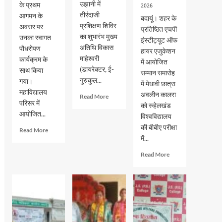
उझानी में
के प्रथम
2026
तीरंदाजी
आगमन के
बदायूं। शहर के
प्रशिक्षण शिविर
अवसर पर
प्रतिष्ठित एचपी
का शुभारंभ मुख्य
उनका स्वागत
इंस्टीट्यूट ऑफ
अतिथि विकास
पौधरोपण
हायर एजुकेशन
माहेश्वरी
कार्यक्रम के
में आयोजित
(डायरेक्टर, ई-
साथ किया
सम्मान समारोह
गुरुकुल...
गया।
में मेधावी छात्रा
महाविद्यालय
अवलीन कालरा
Read
Read More
परिसर में
more
को रुहेलखंड
आयोजित...
about
विश्वविद्यालय
भदवार
की बीबीए परीक्षा
Read
Read More
गर्ल्स
में...
more
इंटर
about
कॉलेज
Read
Read More
जेएस
में
more
पीजी
तीरंदाजी
about
कालेज
प्रशिक्षण
एचपी
में
शिविर
इंस्टीट्यूट
नव-
का
ऑफ
प्रवेशित
शुभारंभ
हायर
छात्र-
एजुकेशन