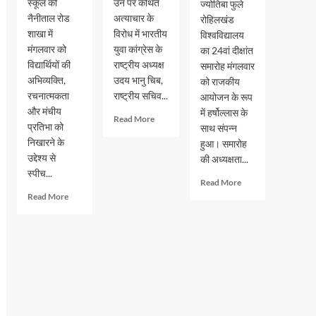
स्कूल की
उन पर कथित
ज्योतिबा फुले
नैनीताल रोड
अत्याचार के
रोहिलखंड
शाखा में
विरोध में भारतीय
विश्वविद्यालय
मंगलवार को
युवा कांग्रेस के
का 24वां दीक्षांत
विद्यार्थियों की
राष्ट्रीय अध्यक्ष
समारोह मंगलवार
अभिव्यक्ति,
उदय भानु चिब,
को राजकीय
रचनात्मकता
राष्ट्रीय सचिव...
आयोजन के रूप
और मंचीय
में हर्षोल्लास के
Read
Read More
प्रतिभा को
साथ संपन्न
more
निखारने के
हुआ। समारोह
about
उद्देश्य से
छात्रों
की अध्यक्षता...
के
स्पीच...
Read
Read More
अधिकारों
more
Read
Read More
को
about
more
लेकर
एमजेपी
about
रामपुर
रोहिलखंड
जीआरएम
में
विश्वविद्यालय
स्कूल
युवा
का
में
कांग्रेस
24वां
स्पीच
का
दीक्षांत
और
प्रदर्शन,
समारोह
अंतर
कई
संपन्न,
सदनीय