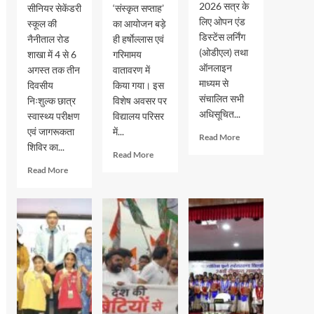
2026 सत्र के
सीनियर सेकेंडरी
‘संस्कृत सप्ताह’
लिए ओपन एंड
स्कूल की
का आयोजन बड़े
डिस्टेंस लर्निंग
नैनीताल रोड
ही हर्षाेल्लास एवं
(ओडीएल) तथा
शाखा में 4 से 6
गरिमामय
ऑनलाइन
अगस्त तक तीन
वातावरण में
माध्यम से
दिवसीय
किया गया। इस
संचालित सभी
निःशुल्क छात्र
विशेष अवसर पर
अधिसूचित...
स्वास्थ्य परीक्षण
विद्यालय परिसर
एवं जागरूकता
में...
Read
Read More
शिविर का...
more
Read
Read More
about
more
Read
Read More
इग्नू
about
more
में
मदर
about
जुलाई
एथीना
जीआरएम
2026
स्कूल
स्कूल
सत्र
में
में
के
‘संस्कृत
तीन
नए
सप्ताह’
दिवसीय
प्रवेश
के
स्वास्थ्य
की
अवसर
शिविर
अंतिम
पर
सम्पन्न,
तिथि
विशेष