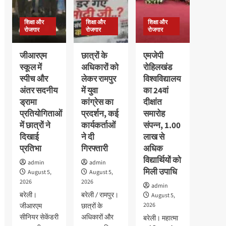
600
16
कार्यक्रम
विद्यार्थियों
अगस्त
हुआ,बच्चो
का
शिक्षा और
शिक्षा और
शिक्षा और
तक
ने
निःशुल्क
रोजगार
रोजगार
रोजगार
बढ़ी
दिखाया
स्वास्थ्य
उत्साह
परीक्षण
जीआरएम
छात्रों के
एमजेपी
स्कूल में
अधिकारों को
रोहिलखंड
स्पीच और
लेकर रामपुर
विश्वविद्यालय
अंतर सदनीय
में युवा
का 24वां
ड्रामा
कांग्रेस का
दीक्षांत
प्रतियोगिताओं
प्रदर्शन, कई
समारोह
में छात्रों ने
कार्यकर्ताओं
संपन्न, 1.00
दिखाई
ने दी
लाख से
प्रतिभा
गिरफ्तारी
अधिक
विद्यार्थियों को
admin
admin
मिली उपाधि
August 5,
August 5,
2026
2026
admin
बरेली।
बरेली / रामपुर।
August 5,
2026
जीआरएम
छात्रों के
सीनियर सेकेंडरी
अधिकारों और
बरेली। महात्मा