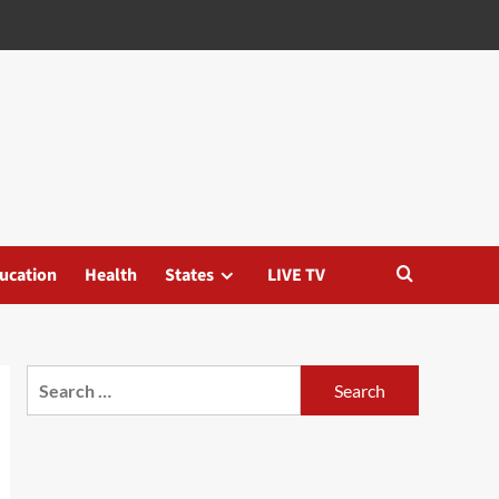
ucation
Health
States
LIVE TV
Search
for: