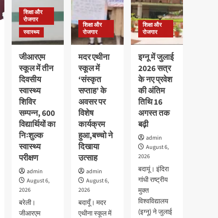
शिक्षा और
रोजगार
शिक्षा और
शिक्षा और
स्वास्थ्य
रोजगार
रोजगार
जीआरएम
मदर एथीना
इग्नू में जुलाई
स्कूल में तीन
स्कूल में
2026 सत्र
दिवसीय
‘संस्कृत
के नए प्रवेश
स्वास्थ्य
सप्ताह’ के
की अंतिम
शिविर
अवसर पर
तिथि 16
सम्पन्न, 600
विशेष
अगस्त तक
विद्यार्थियों का
कार्यक्रम
बढ़ी
निःशुल्क
हुआ,बच्चो ने
admin
स्वास्थ्य
दिखाया
August 6,
परीक्षण
उत्साह
2026
बदायूं। इंदिरा
admin
admin
गांधी राष्ट्रीय
August 6,
August 6,
2026
2026
मुक्त
विश्वविद्यालय
बरेली।
बदायूँ। मदर
(इग्नू) ने जुलाई
जीआरएम
एथीना स्कूल में