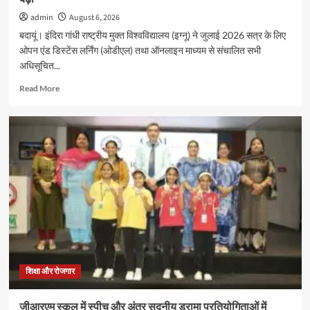
admin
August 6, 2026
बदायूं। इंदिरा गांधी राष्ट्रीय मुक्त विश्वविद्यालय (इग्नू) ने जुलाई 2026 सत्र के लिए
ओपन एंड डिस्टेंस लर्निंग (ओडीएल) तथा ऑनलाइन माध्यम से संचालित सभी
अधिसूचित...
Read
Read More
more
about
इग्नू
में
जुलाई
2026
सत्र
के
नए
प्रवेश
की
अंतिम
तिथि
16
शिक्षा और रोजगार
अगस्त
तक
जीआरएम स्कूल में स्पीच और अंतर सदनीय ड्रामा प्रतियोगिताओं में
बढ़ी