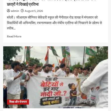
छात्रों ने दिखाई प्रतिभा
admin
August 5, 2026
बरेली। जीआरएम सीनियर सेकेंडरी स्कूल की नैनीताल रोड शाखा में मंगलवार को
विद्यार्थियों की अभिव्यक्ति, रचनात्मकता और मंचीय प्रतिभा को निखारने के उद्देश्य से
स्पीच...
Read
Read More
more
about
जीआरएम
स्कूल
में
स्पीच
और
अंतर
सदनीय
ड्रामा
प्रतियोगिताओं
में
छात्रों
ने
शिक्षा और रोजगार
दिखाई
प्रतिभा