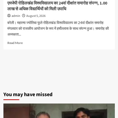
एमजेपी रोहिलखंड विश्वविद्यालय का 24वां दीक्षांत समारोह संपन्न, 1.00
दी
लाख से अधिक विद्यार्थियों को मिली उपाधि
गिरफ्तारी
admin
August 5, 2026
बरेली। महात्मा ज्योतिबा फुले रोहिलखंड विश्वविद्यालय का 24वां दीक्षांत समारोह
मंगलवार को राजकीय आयोजन के रूप में हर्षोल्लास के साथ संपन्न हुआ। समारोह की
अध्यक्षता...
Read
Read More
more
about
एमजेपी
रोहिलखंड
विश्वविद्यालय
का
24वां
दीक्षांत
समारोह
संपन्न,
You may have missed
1.00
लाख
से
अधिक
विद्यार्थियों