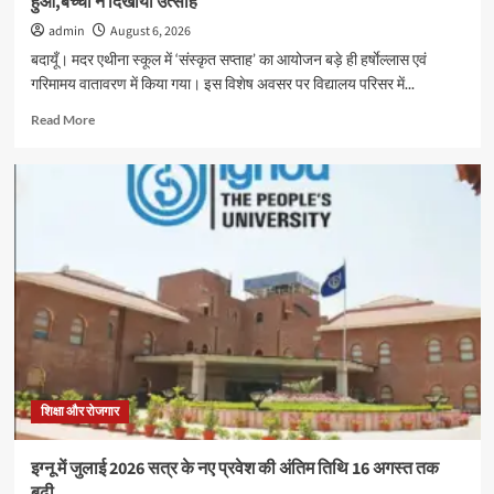
हुआ,बच्चो ने दिखाया उत्साह
admin
August 6, 2026
बदायूँ। मदर एथीना स्कूल में ‘संस्कृत सप्ताह’ का आयोजन बड़े ही हर्षाेल्लास एवं
गरिमामय वातावरण में किया गया। इस विशेष अवसर पर विद्यालय परिसर में...
Read
Read More
more
about
मदर
एथीना
स्कूल
में
‘संस्कृत
सप्ताह’
के
अवसर
पर
विशेष
कार्यक्रम
हुआ,बच्चो
शिक्षा और रोजगार
ने
दिखाया
इग्नू में जुलाई 2026 सत्र के नए प्रवेश की अंतिम तिथि 16 अगस्त तक
उत्साह
बढ़ी