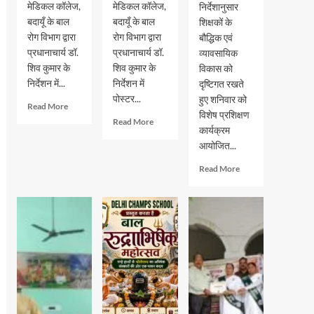
मेडिकल कॉलेज,
मेडिकल कॉलेज,
निर्देशानुसार
बदायूँ के बाल
बदायूँ के बाल
शिक्षकों के
रोग विभाग द्वारा
रोग विभाग द्वारा
बौद्धिक एवं
प्रधानाचार्य डॉ.
प्रधानाचार्य डॉ.
व्यावसायिक
शिव कुमार के
शिव कुमार के
विकास को
निर्देशन में...
निर्देशन में
दृष्टिगत रखते
पोस्टर...
हुए शनिवार को
Read
Read More
विशेष प्रशिक्षण
more
Read
Read More
कार्यक्रम
about
more
विश्व
आयोजित...
about
स्तनपान
विश्व
Read
Read More
सप्ताह
स्तनपान
more
2026
सप्ताह
about
के
2026
दातागंज
अवसर
के
के
पर
अवसर
ब्लूमिंगडेल
पोस्टर
पर
स्कूल
प्रतियोगिता
पोस्टर
में
का
प्रतियोगिता
विशेषज्ञों
आयोजन
का
ने
आयोजन
बताए
समस्या