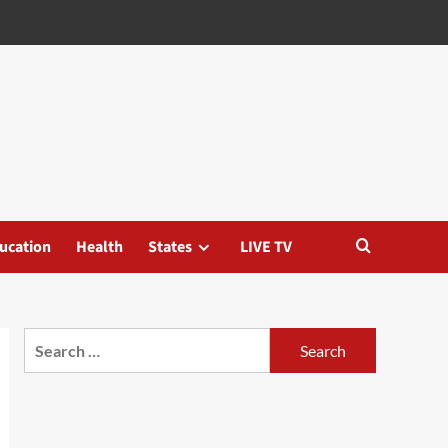
ucation
Health
States
LIVE TV
Search
for: