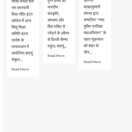
अंतर्गत
मुन्ने बच्चों को
चौकी स्थित श्री
ब्रह्माकुमारी
भारतीय
राम सरस्वती
संस्था द्वारा
संस्कृति,
विद्या मंदिर इंटर
संचालित "नशा
संस्कार और
कॉलेज में आज
मुक्ति प्रतिज्ञा
शिव भक्ति से
शिशु शिक्षा
महाअभियान" के
जोड़ने के उद्देश्य
समिति ब्रज
तहत शुक्रवार
से दिल्ली चैम्प्स
प्रदेश के
को शहर के
स्कूल, बदायूं...
तत्वावधान में
तीन...
आयोजित बदायूं
Read
Read More
संकुल...
more
Read
Read More
about
more
Read
Read More
दिल्ली
about
more
चैम्प्स
विद्यालयों
about
स्कूल
में
शिशु
में
चला
शिक्षा
3
नशा
समिति
से
मुक्ति
ब्रज
6
अभियान,
प्रदेश
वर्ष
विद्यार्थियों
के
के
ने
बदायूं
नन्हे
ली
संकुल
शिवभक्त
नशे
का