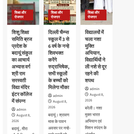
प्रबंधन
और
शिक्षा और
शिक्षा और
शिक्षा और
प्रभावी
रोजगार
रोजगार
रोजगार
संवाद
के
शिशु शिक्षा
दिल्ली चैम्प्स
विद्यालयों में
गुर
समिति ब्रज
स्कूल में 3 से
चला नशा
प्रदेश के
6 वर्ष के नन्हे
मुक्ति
बदायूं संकुल
शिवभक्त
अभियान,
का आचार्य
करेंगे
विद्यार्थियों ने
अभ्यास वर्ग
रुद्राभिषेक,
ली नशे से दूर
श्री राम
सभी स्कूलों
रहने की
सरस्वती
के बच्चों को
शपथ
विद्या मंदिर
मिलेगा मौका
admin
इंटर कॉलेज
August 8,
admin
में संपन्न
2026
August 8,
2026
बरेली। नशा
admin
मुक्त भारत
बदायूं। श्रावण
August 8,
2026
अभियान एवं
मास के पावन
मिशन स्पंदन के
अवसर पर नन्हे-
बदायूं , मीरा