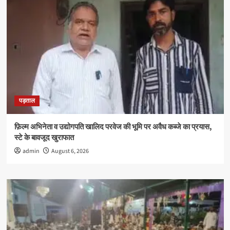
अधिक
विद्यार्थियों
को
मिली
उपाधि
पड़ताल
फ़िल्म अभिनेता व उद्योगपति खालिद परवेज की भूमि पर अवैध कब्जे का प्रयास,
स्टे के बावजूद खुराफात
admin
August 6, 2026