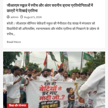
तक
जीआरएम स्कूल में स्पीच और अंतर सदनीय ड्रामा प्रतियोगिताओं में
बढ़ी
छात्रों ने दिखाई प्रतिभा
admin
August 5, 2026
बरेली। जीआरएम सीनियर सेकेंडरी स्कूल की नैनीताल रोड शाखा में मंगलवार को
विद्यार्थियों की अभिव्यक्ति, रचनात्मकता और मंचीय प्रतिभा को निखारने के उद्देश्य से
स्पीच...
Read
Read More
more
about
जीआरएम
स्कूल
में
स्पीच
और
अंतर
सदनीय
ड्रामा
प्रतियोगिताओं
में
छात्रों
ने
शिक्षा और रोजगार