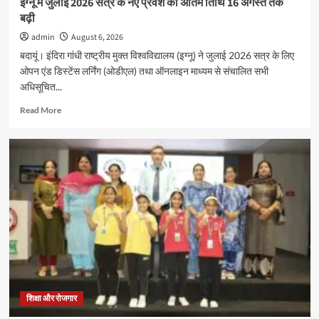
इग्नू में जुलाई 2026 सत्र के नए प्रवेश की अंतिम तिथि 16 अगस्त तक
उत्साह
बढ़ी
admin
August 6, 2026
बदायूं। इंदिरा गांधी राष्ट्रीय मुक्त विश्वविद्यालय (इग्नू) ने जुलाई 2026 सत्र के लिए
ओपन एंड डिस्टेंस लर्निंग (ओडीएल) तथा ऑनलाइन माध्यम से संचालित सभी
अधिसूचित...
Read
Read More
more
about
इग्नू
में
जुलाई
2026
सत्र
के
नए
प्रवेश
की
अंतिम
तिथि
16
शिक्षा और रोजगार
अगस्त