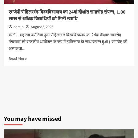
कार्यकर्ताओं
ने
एमजेपी रोहिलखंड विश्वविद्यालय का 24वां दीक्षांत समारोह संपन्न, 1.00
दी
लाख से अधिक विद्यार्थियों को मिली उपाधि
गिरफ्तारी
admin
August 5, 2026
बरेली। महात्मा ज्योतिबा फुले रोहिलखंड विश्वविद्यालय का 24वां दीक्षांत समारोह
मंगलवार को राजकीय आयोजन के रूप में हर्षोल्लास के साथ संपन्न हुआ। समारोह की
अध्यक्षता...
Read
Read More
more
about
एमजेपी
रोहिलखंड
विश्वविद्यालय
का
24वां
दीक्षांत
समारोह
संपन्न,
You may have missed
1.00
लाख
से