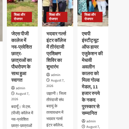
शिक्षा और
शिक्षा और
शिक्षा और
रोजगार
रोजगार
रोजगार
जेएस पीजी
भदवार गर्ल्स
एचपी
कालेज में
इंटर कॉलेज
इंस्टीट्यूट
नव-प्रवेशित
में तीरंदाजी
ऑफ हायर
छात्र-
प्रशिक्षण
एजुकेशन की
छात्राओं का
शिविर का
मेधावी
पौधरोपण के
शुभारंभ
अवलीन
साथ हुआ
कालरा को
admin
स्वागत
मिला गोल्ड
August 7,
2026
मेडल, 11
admin
हजार रुपये
उझानी। जिला
August 7,
2026
के नकद
तीरंदाजी संघ
बदायूं के
पुरस्कार से
बदायूँ। जे.एस.
तत्वावधान में
सम्मानित
(पीजी) कॉलेज में
भदवार गर्ल्स
नव-प्रवेशित
admin
इंटर कॉलेज,
छात्र-छात्राओं
August 7,