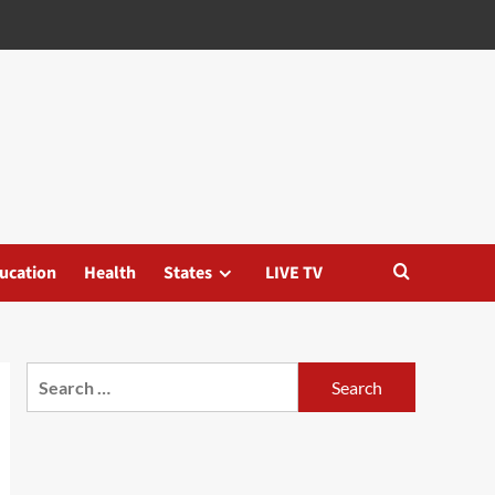
ucation
Health
States
LIVE TV
Search
for: