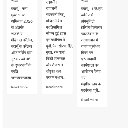
2026
2026
उझानी।
राजरानी
बदायूँ। नशा
बदायूं।। जे.एस.
सरस्वती शिशु
मुक्त भारत
कॉलेज में
मन्दिर में वेश
अभियान 2026
हॉपयूनिटी
प्रतियोगिता
के अंतर्गत
हेल्पिंग वेलफेयर
संपन्न हुई।इस
राजकीय
फाउंडेशन के
प्रतियोगिता में
मेडिकल कॉलेज,
तत्वावधान में
पूर्वी,रिया,सौरभ,रिद्धि
बदायूँ के कॉलेज
तनाव प्रबंधन
गुप्ता, राम शर्मा,
ऑफ नर्सिंग द्वारा
विषय पर
मिष्टी सारस्वत
गुरुवार को नशे
प्रेरणादायी
और तेजस ने
के दुष्प्रभावों के
कार्यशाला का
संयुक्त रूप
प्रति
आयोजन किया
प्रथम स्थान...
जनजागरूकता...
गया।
महाविद्यालय के
Read
Read
Read More
Read More
प्रबंधक श्री...
more
more
about
about
Read
Read More
वेश
नशा
more
भूषा
मुक्त
about
प्रतियोगिता
भारत
जेएस
में
अभियान
पीजी
पूर्वी,रिया,सौरभ,रिद्धि
के
कालेज