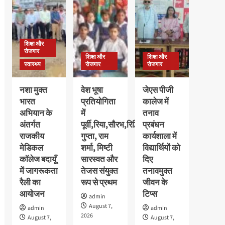
छात्राओं
की
का
मेधावी
पौधरोपण
अवलीन
के
कालरा
साथ
शिक्षा और
को
हुआ
रोजगार
मिला
शिक्षा और
शिक्षा और
स्वागत
गोल्ड
स्वास्थ्य
रोजगार
रोजगार
मेडल,
11
नशा मुक्त
वेश भूषा
जेएस पीजी
हजार
भारत
प्रतियोगिता
कालेज में
रुपये
अभियान के
में
तनाव
के
नकद
अंतर्गत
पूर्वी,रिया,सौरभ,रिद्धि
प्रबंधन
पुरस्कार
राजकीय
गुप्ता, राम
कार्यशाला में
से
मेडिकल
शर्मा, मिष्टी
विद्यार्थियों को
सम्मानित
कॉलेज बदायूँ
सारस्वत और
दिए
में जागरूकता
तेजस संयुक्त
तनावमुक्त
रैली का
रूप से प्रथम
जीवन के
आयोजन
टिप्स
admin
August 7,
admin
admin
2026
August 7,
August 7,