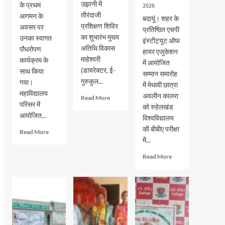
उझानी में
के प्रथम
2026
तीरंदाजी
आगमन के
बदायूं। शहर के
प्रशिक्षण शिविर
अवसर पर
प्रतिष्ठित एचपी
का शुभारंभ मुख्य
उनका स्वागत
इंस्टीट्यूट ऑफ
अतिथि विकास
पौधरोपण
हायर एजुकेशन
माहेश्वरी
कार्यक्रम के
में आयोजित
(डायरेक्टर, ई-
साथ किया
सम्मान समारोह
गुरुकुल...
गया।
में मेधावी छात्रा
महाविद्यालय
अवलीन कालरा
Read
Read More
परिसर में
more
को रुहेलखंड
आयोजित...
about
विश्वविद्यालय
भदवार
की बीबीए परीक्षा
Read
Read More
गर्ल्स
में...
more
इंटर
about
कॉलेज
Read
Read More
जेएस
में
more
पीजी
तीरंदाजी
about
कालेज
प्रशिक्षण
एचपी
में
शिविर
इंस्टीट्यूट
नव-
का
ऑफ
प्रवेशित
शुभारंभ
हायर
छात्र-
एजुकेशन