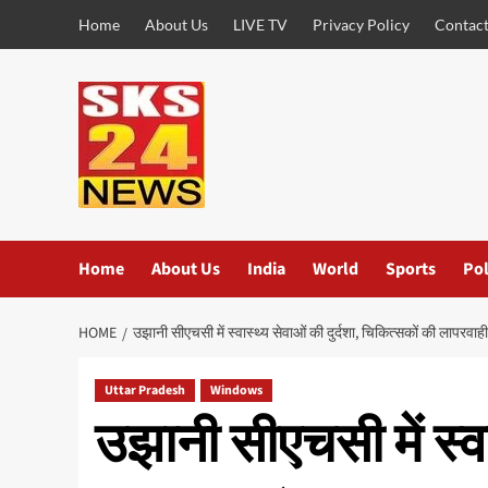
Skip
Home
About Us
LIVE TV
Privacy Policy
Contact
to
content
Home
About Us
India
World
Sports
Pol
HOME
उझानी सीएचसी में स्वास्थ्य सेवाओं की दुर्दशा, चिकित्सकों की लापरवाही
Uttar Pradesh
Windows
उझानी सीएचसी में स्वा