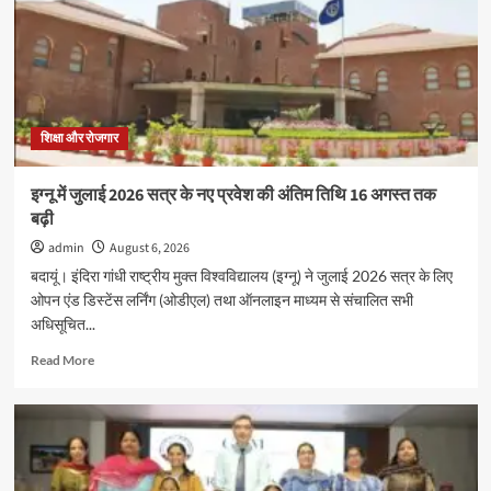
सप्ताह’
के
अवसर
पर
विशेष
कार्यक्रम
हुआ,बच्चो
शिक्षा और रोजगार
ने
दिखाया
इग्नू में जुलाई 2026 सत्र के नए प्रवेश की अंतिम तिथि 16 अगस्त तक
उत्साह
बढ़ी
admin
August 6, 2026
बदायूं। इंदिरा गांधी राष्ट्रीय मुक्त विश्वविद्यालय (इग्नू) ने जुलाई 2026 सत्र के लिए
ओपन एंड डिस्टेंस लर्निंग (ओडीएल) तथा ऑनलाइन माध्यम से संचालित सभी
अधिसूचित...
Read
Read More
more
about
इग्नू
में
जुलाई
2026