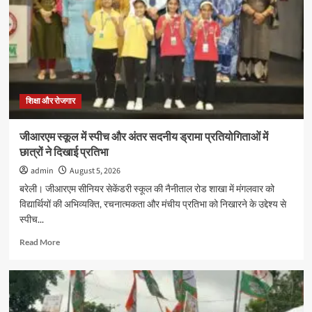
सत्र
के
नए
प्रवेश
की
अंतिम
तिथि
16
शिक्षा और रोजगार
अगस्त
तक
जीआरएम स्कूल में स्पीच और अंतर सदनीय ड्रामा प्रतियोगिताओं में
बढ़ी
छात्रों ने दिखाई प्रतिभा
admin
August 5, 2026
बरेली। जीआरएम सीनियर सेकेंडरी स्कूल की नैनीताल रोड शाखा में मंगलवार को
विद्यार्थियों की अभिव्यक्ति, रचनात्मकता और मंचीय प्रतिभा को निखारने के उद्देश्य से
स्पीच...
Read
Read More
more
about
जीआरएम
स्कूल
में