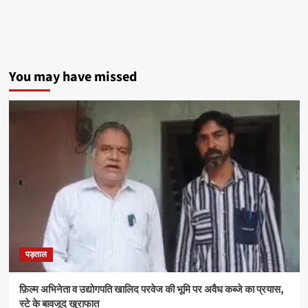
विश्वविद्यालय
का
24वां
दीक्षांत
समारोह
संपन्न,
You may have missed
1.00
लाख
से
अधिक
विद्यार्थियों
को
मिली
उपाधि
पड़ताल
फ़िल्म अभिनेता व उद्योगपति खालिद परवेज की भूमि पर अवैध कब्जे का प्रयास,
स्टे के बावजूद खुराफात