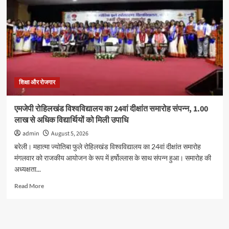
को
लेकर
रामपुर
में
युवा
कांग्रेस
का
प्रदर्शन,
कई
शिक्षा और रोजगार
कार्यकर्ताओं
ने
एमजेपी रोहिलखंड विश्वविद्यालय का 24वां दीक्षांत समारोह संपन्न, 1.00
दी
लाख से अधिक विद्यार्थियों को मिली उपाधि
गिरफ्तारी
admin
August 5, 2026
बरेली। महात्मा ज्योतिबा फुले रोहिलखंड विश्वविद्यालय का 24वां दीक्षांत समारोह
मंगलवार को राजकीय आयोजन के रूप में हर्षोल्लास के साथ संपन्न हुआ। समारोह की
अध्यक्षता...
Read
Read More
more
about
एमजेपी
रोहिलखंड