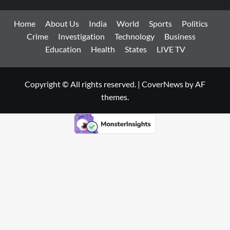
Home
About Us
India
World
Sports
Politics
Crime
Investigation
Technology
Business
Education
Health
States
LIVE TV
Copyright © All rights reserved.
|
CoverNews
by AF
themes.