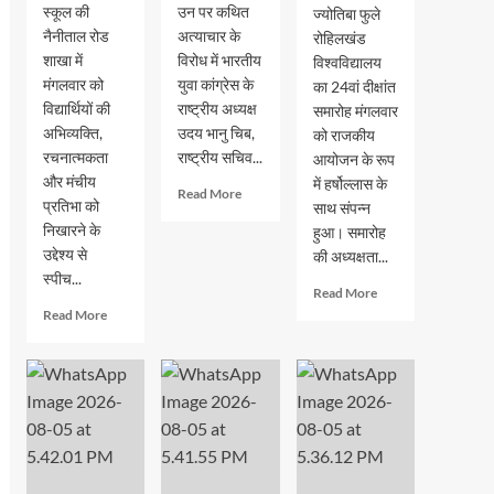
स्कूल की
उन पर कथित
ज्योतिबा फुले
नैनीताल रोड
अत्याचार के
रोहिलखंड
शाखा में
विरोध में भारतीय
विश्वविद्यालय
मंगलवार को
युवा कांग्रेस के
का 24वां दीक्षांत
विद्यार्थियों की
राष्ट्रीय अध्यक्ष
समारोह मंगलवार
अभिव्यक्ति,
उदय भानु चिब,
को राजकीय
रचनात्मकता
राष्ट्रीय सचिव...
आयोजन के रूप
और मंचीय
में हर्षोल्लास के
Read
Read More
प्रतिभा को
साथ संपन्न
more
निखारने के
हुआ। समारोह
about
उद्देश्य से
छात्रों
की अध्यक्षता...
के
स्पीच...
Read
Read More
अधिकारों
more
Read
Read More
को
about
more
लेकर
एमजेपी
about
रामपुर
रोहिलखंड
जीआरएम
में
विश्वविद्यालय
स्कूल
युवा
का
में
कांग्रेस
24वां
स्पीच
का
दीक्षांत
और
प्रदर्शन,
समारोह
अंतर
कई