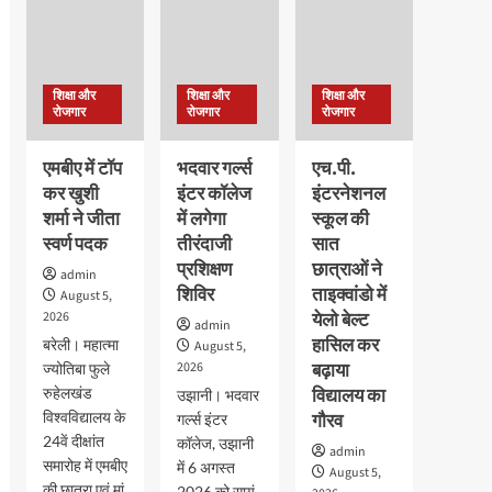
संपन्न,
सदनीय
कार्यकर्ताओं
1.00
ड्रामा
ने
लाख
प्रतियोगिताओं
दी
से
में
गिरफ्तारी
अधिक
छात्रों
शिक्षा और
शिक्षा और
शिक्षा और
विद्यार्थियों
ने
रोजगार
रोजगार
रोजगार
को
दिखाई
मिली
प्रतिभा
एमबीए में टॉप
भदवार गर्ल्स
एच.पी.
उपाधि
कर खुशी
इंटर कॉलेज
इंटरनेशनल
शर्मा ने जीता
में लगेगा
स्कूल की
स्वर्ण पदक
तीरंदाजी
सात
प्रशिक्षण
छात्राओं ने
admin
शिविर
ताइक्वांडो में
August 5,
2026
येलो बेल्ट
admin
हासिल कर
बरेली। महात्मा
August 5,
2026
बढ़ाया
ज्योतिबा फुले
रुहेलखंड
विद्यालय का
उझानी। भदवार
विश्वविद्यालय के
गौरव
गर्ल्स इंटर
24वें दीक्षांत
कॉलेज, उझानी
admin
समारोह में एमबीए
में 6 अगस्त
August 5,
की छात्रा एवं मां
2026 को सायं