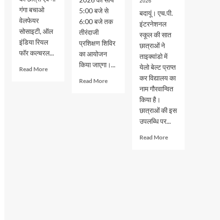
2026
गंगा बचाओ
5:00 बजे से
बदायूं। एच.पी.
वेलफेयर
6:00 बजे तक
इंटरनेशनल
सोसाइटी, ऑल
तीरंदाजी
स्कूल की सात
इंडिया रियल
प्रशिक्षण शिविर
छात्राओं ने
फॉर कल्चरल...
का आयोजन
ताइक्वांडो में
किया जाएगा।...
येलो बेल्ट प्राप्त
Read
Read More
more
कर विद्यालय का
Read
Read More
about
नाम गौरवान्वित
more
एमबीए
about
किया है।
में
भदवार
छात्राओं की इस
टॉप
गर्ल्स
उपलब्धि पर...
कर
इंटर
खुशी
कॉलेज
Read
Read More
शर्मा
में
more
ने
लगेगा
about
जीता
तीरंदाजी
एच.पी.
स्वर्ण
प्रशिक्षण
इंटरनेशनल
पदक
शिविर
स्कूल
की
सात
छात्राओं
ने