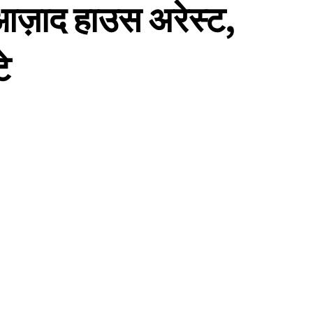
आज़ाद हाउस अरेस्ट,
े