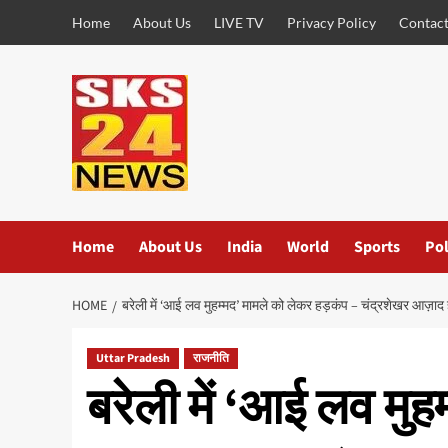
Skip
Home
About Us
LIVE TV
Privacy Policy
Contact
to
content
Home
About Us
India
World
Sports
Pol
HOME
बरेली में ‘आई लव मुहम्मद’ मामले को लेकर हड़कंप – चंद्रशेखर आज़ाद ह
Uttar Pradesh
राजनीति
बरेली में ‘आई लव मुह