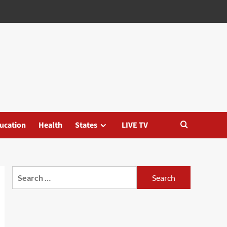
ucation
Health
States
LIVE TV
Search
for: