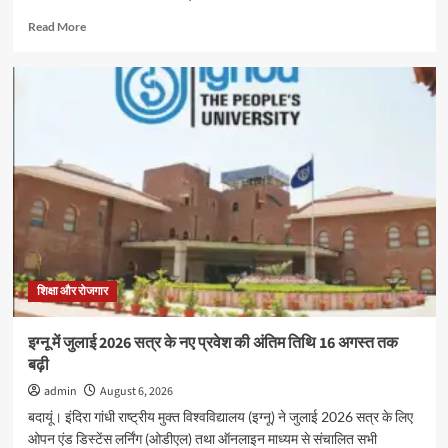
Read
Read More
more
about
मदर
एथीना
स्कूल
में
‘संस्कृत
सप्ताह’
के
अवसर
पर
विशेष
कार्यक्रम
हुआ,बच्चो
शिक्षा और रोजगार
ने
दिखाया
इग्नू में जुलाई 2026 सत्र के नए प्रवेश की अंतिम तिथि 16 अगस्त तक
उत्साह
बढ़ी
admin
August 6, 2026
बदायूं। इंदिरा गांधी राष्ट्रीय मुक्त विश्वविद्यालय (इग्नू) ने जुलाई 2026 सत्र के लिए
ओपन एंड डिस्टेंस लर्निंग (ओडीएल) तथा ऑनलाइन माध्यम से संचालित सभी