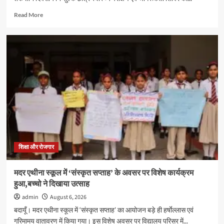
Read
Read More
more
about
जीआरएम
स्कूल
में
तीन
दिवसीय
स्वास्थ्य
शिविर
सम्पन्न,
600
विद्यार्थियों
का
निःशुल्क
शिक्षा और रोजगार
स्वास्थ्य
परीक्षण
मदर एथीना स्कूल में ‘संस्कृत सप्ताह’ के अवसर पर विशेष कार्यक्रम
हुआ,बच्चो ने दिखाया उत्साह
admin
August 6, 2026
बदायूँ। मदर एथीना स्कूल में ‘संस्कृत सप्ताह’ का आयोजन बड़े ही हर्षाेल्लास एवं
गरिमामय वातावरण में किया गया। इस विशेष अवसर पर विद्यालय परिसर में...