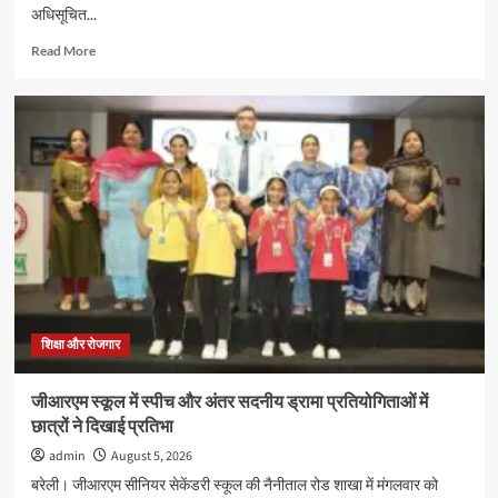
अधिसूचित...
Read
Read More
more
about
इग्नू
में
जुलाई
2026
सत्र
के
नए
प्रवेश
की
अंतिम
तिथि
16
शिक्षा और रोजगार
अगस्त
तक
जीआरएम स्कूल में स्पीच और अंतर सदनीय ड्रामा प्रतियोगिताओं में
बढ़ी
छात्रों ने दिखाई प्रतिभा
admin
August 5, 2026
बरेली। जीआरएम सीनियर सेकेंडरी स्कूल की नैनीताल रोड शाखा में मंगलवार को