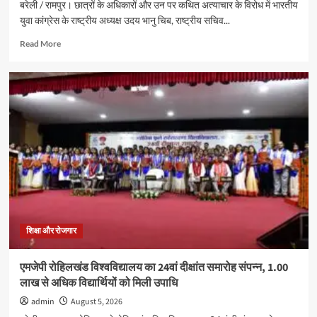
बरेली / रामपुर। छात्रों के अधिकारों और उन पर कथित अत्याचार के विरोध में भारतीय
युवा कांग्रेस के राष्ट्रीय अध्यक्ष उदय भानु चिब, राष्ट्रीय सचिव...
Read
Read More
more
about
छात्रों
के
अधिकारों
को
लेकर
रामपुर
में
युवा
कांग्रेस
का
प्रदर्शन,
कई
शिक्षा और रोजगार
कार्यकर्ताओं
ने
एमजेपी रोहिलखंड विश्वविद्यालय का 24वां दीक्षांत समारोह संपन्न, 1.00
दी
लाख से अधिक विद्यार्थियों को मिली उपाधि
गिरफ्तारी
admin
August 5, 2026