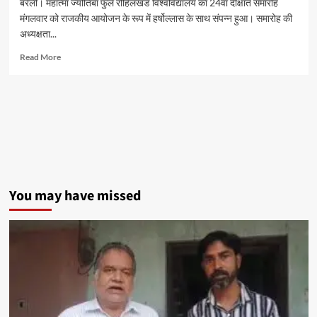
बरेली। महात्मा ज्योतिबा फुले रोहिलखंड विश्वविद्यालय का 24वां दीक्षांत समारोह
मंगलवार को राजकीय आयोजन के रूप में हर्षोल्लास के साथ संपन्न हुआ। समारोह की
अध्यक्षता...
Read
Read More
more
about
एमजेपी
रोहिलखंड
विश्वविद्यालय
का
24वां
दीक्षांत
समारोह
संपन्न,
You may have missed
1.00
लाख
से
अधिक
विद्यार्थियों
को
मिली
उपाधि