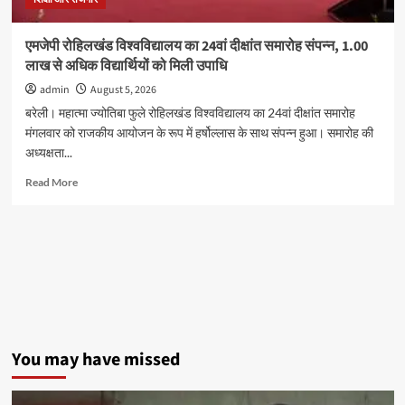
कार्यकर्ताओं
ने
एमजेपी रोहिलखंड विश्वविद्यालय का 24वां दीक्षांत समारोह संपन्न, 1.00
दी
लाख से अधिक विद्यार्थियों को मिली उपाधि
गिरफ्तारी
admin
August 5, 2026
बरेली। महात्मा ज्योतिबा फुले रोहिलखंड विश्वविद्यालय का 24वां दीक्षांत समारोह
मंगलवार को राजकीय आयोजन के रूप में हर्षोल्लास के साथ संपन्न हुआ। समारोह की
अध्यक्षता...
Read
Read More
more
about
एमजेपी
रोहिलखंड
विश्वविद्यालय
का
24वां
दीक्षांत
समारोह
संपन्न,
You may have missed
1.00
लाख
से