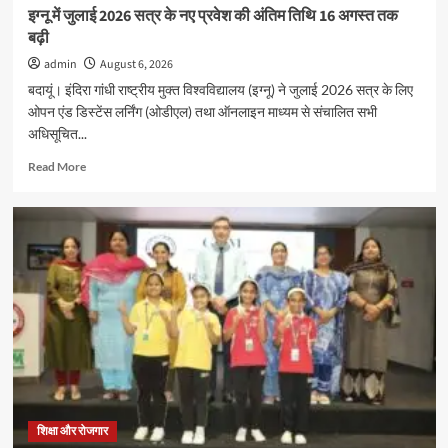
दिखाया
इग्नू में जुलाई 2026 सत्र के नए प्रवेश की अंतिम तिथि 16 अगस्त तक
उत्साह
बढ़ी
admin
August 6, 2026
बदायूं। इंदिरा गांधी राष्ट्रीय मुक्त विश्वविद्यालय (इग्नू) ने जुलाई 2026 सत्र के लिए
ओपन एंड डिस्टेंस लर्निंग (ओडीएल) तथा ऑनलाइन माध्यम से संचालित सभी
अधिसूचित...
Read
Read More
more
about
इग्नू
में
जुलाई
2026
सत्र
के
नए
प्रवेश
की
अंतिम
तिथि
16
शिक्षा और रोजगार