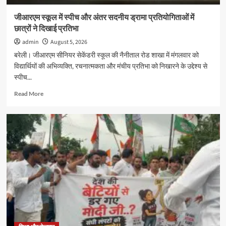
अगस्त
तक
जीआरएम स्कूल में स्पीच और अंतर सदनीय ड्रामा प्रतियोगिताओं में
बढ़ी
छात्रों ने दिखाई प्रतिभा
admin
August 5, 2026
बरेली। जीआरएम सीनियर सेकेंडरी स्कूल की नैनीताल रोड शाखा में मंगलवार को
विद्यार्थियों की अभिव्यक्ति, रचनात्मकता और मंचीय प्रतिभा को निखारने के उद्देश्य से
स्पीच...
Read
Read More
more
about
जीआरएम
स्कूल
में
स्पीच
और
अंतर
सदनीय
ड्रामा
प्रतियोगिताओं
में
छात्रों