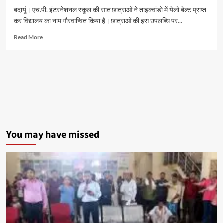
बदायूं। एच.पी. इंटरनेशनल स्कूल की सात छात्राओं ने ताइक्वांडो में येलो बेल्ट प्राप्त
कर विद्यालय का नाम गौरवान्वित किया है। छात्राओं की इस उपलब्धि पर...
Read
Read More
more
about
एच.पी.
इंटरनेशनल
स्कूल
की
सात
छात्राओं
ने
ताइक्वांडो
You may have missed
में
येलो
बेल्ट
हासिल
कर
बढ़ाया
विद्यालय
का
गौरव