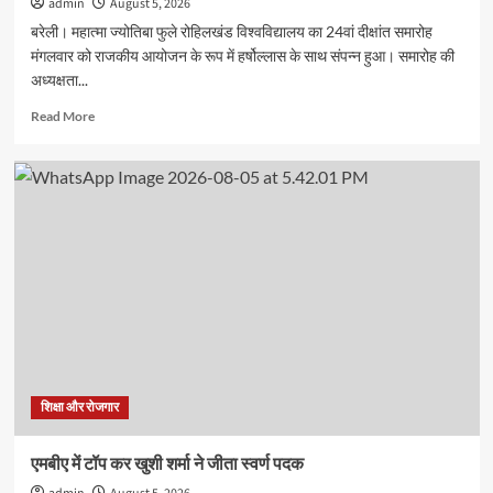
admin
August 5, 2026
बरेली। महात्मा ज्योतिबा फुले रोहिलखंड विश्वविद्यालय का 24वां दीक्षांत समारोह
मंगलवार को राजकीय आयोजन के रूप में हर्षोल्लास के साथ संपन्न हुआ। समारोह की
अध्यक्षता...
Read
Read More
more
about
एमजेपी
रोहिलखंड
विश्वविद्यालय
का
24वां
दीक्षांत
समारोह
संपन्न,
1.00
लाख
से
अधिक
शिक्षा और रोजगार
विद्यार्थियों
को
एमबीए में टॉप कर खुशी शर्मा ने जीता स्वर्ण पदक
मिली
उपाधि