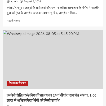
admin
August 5, 2026
बरेली / रामपुर। छात्रों के अधिकारों और उन पर कथित अत्याचार के विरोध में भारतीय
युवा कांग्रेस के राष्ट्रीय अध्यक्ष उदय भानु चिब, राष्ट्रीय सचिव...
Read
Read More
more
about
छात्रों
के
अधिकारों
को
लेकर
रामपुर
में
युवा
कांग्रेस
का
प्रदर्शन,
कई
शिक्षा और रोजगार
कार्यकर्ताओं
ने
एमजेपी रोहिलखंड विश्वविद्यालय का 24वां दीक्षांत समारोह संपन्न, 1.00
दी
लाख से अधिक विद्यार्थियों को मिली उपाधि
गिरफ्तारी