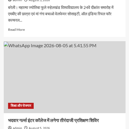
admin
August 5, 2026
बरेली। महात्मा ज्योतिबा फुले रुहेलखंड विश्वविद्यालय के 24वें दीक्षांत समारोह में
एमबीए की छात्रा एवं मां गंगा बचाओ वेलफेयर सोसाइटी, ऑल इंडिया रियल फॉर
कल्चरल...
Read
Read More
more
about
एमबीए
में
टॉप
कर
खुशी
शर्मा
ने
जीता
स्वर्ण
पदक
शिक्षा और रोजगार
भदवार गर्ल्स इंटर कॉलेज में लगेगा तीरंदाजी प्रशिक्षण शिविर
admin
August 5, 2026