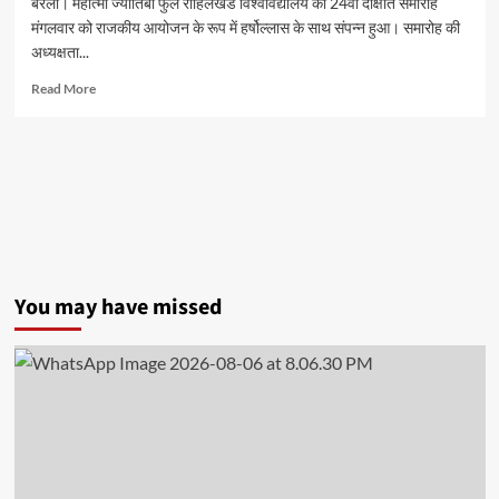
बरेली। महात्मा ज्योतिबा फुले रोहिलखंड विश्वविद्यालय का 24वां दीक्षांत समारोह
मंगलवार को राजकीय आयोजन के रूप में हर्षोल्लास के साथ संपन्न हुआ। समारोह की
अध्यक्षता...
Read
Read More
more
about
एमजेपी
रोहिलखंड
विश्वविद्यालय
का
24वां
दीक्षांत
समारोह
संपन्न,
You may have missed
1.00
लाख
से
अधिक
विद्यार्थियों
को
मिली
उपाधि