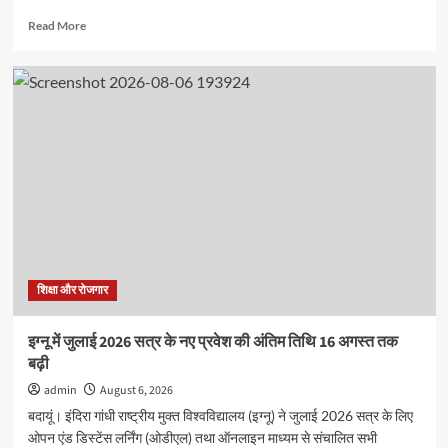
Read
Read More
more
about
मदर
एथीना
स्कूल
में
‘संस्कृत
सप्ताह’
के
अवसर
पर
विशेष
कार्यक्रम
हुआ,बच्चो
शिक्षा और रोजगार
ने
दिखाया
इग्नू में जुलाई 2026 सत्र के नए प्रवेश की अंतिम तिथि 16 अगस्त तक
उत्साह
बढ़ी
admin
August 6, 2026
बदायूं। इंदिरा गांधी राष्ट्रीय मुक्त विश्वविद्यालय (इग्नू) ने जुलाई 2026 सत्र के लिए
ओपन एंड डिस्टेंस लर्निंग (ओडीएल) तथा ऑनलाइन माध्यम से संचालित सभी