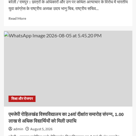
बरेली / रामपुर। छात्रों के अधिकारों और उन पर कथित अत्याचार के विरोध में भारतीय
युवा कांग्रेस के राष्ट्रीय अध्यक्ष उदय भानु चिब, राष्ट्रीय सचिव...
Read
Read More
more
about
छात्रों
के
अधिकारों
को
लेकर
रामपुर
में
युवा
कांग्रेस
का
प्रदर्शन,
कई
शिक्षा और रोजगार
कार्यकर्ताओं
ने
एमजेपी रोहिलखंड विश्वविद्यालय का 24वां दीक्षांत समारोह संपन्न, 1.00
दी
लाख से अधिक विद्यार्थियों को मिली उपाधि
गिरफ्तारी
admin
August 5, 2026