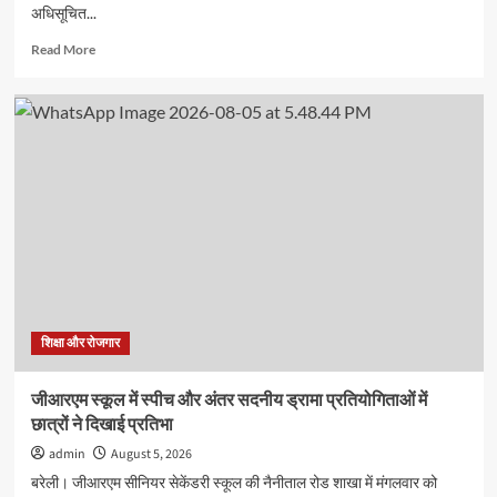
अधिसूचित...
Read
Read More
more
about
इग्नू
में
जुलाई
2026
सत्र
के
नए
प्रवेश
की
अंतिम
तिथि
16
शिक्षा और रोजगार
अगस्त
तक
जीआरएम स्कूल में स्पीच और अंतर सदनीय ड्रामा प्रतियोगिताओं में
बढ़ी
छात्रों ने दिखाई प्रतिभा
admin
August 5, 2026
बरेली। जीआरएम सीनियर सेकेंडरी स्कूल की नैनीताल रोड शाखा में मंगलवार को