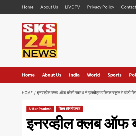
Skip
Home
About Us
LIVE TV
Privacy Policy
Contact
to
content
Home
About Us
India
World
Sports
Pol
HOME
इनरव्हील क्लब ऑफ बरेली साउथ ने एलबीएस पब्लिक स्कूल में बांटी कित
Uttar Pradesh
शिक्षा और रोजगार
इनरव्हील क्लब ऑफ 