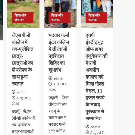
शिक्षा और
शिक्षा और
शिक्षा और
रोजगार
रोजगार
रोजगार
जेएस पीजी
भदवार गर्ल्स
एचपी
कालेज में
इंटर कॉलेज
इंस्टीट्यूट
नव-प्रवेशित
में तीरंदाजी
ऑफ हायर
छात्र-
प्रशिक्षण
एजुकेशन की
छात्राओं का
शिविर का
मेधावी
पौधरोपण के
शुभारंभ
अवलीन
साथ हुआ
कालरा को
admin
स्वागत
मिला गोल्ड
August 7,
2026
मेडल, 11
admin
हजार रुपये
उझानी। जिला
August 7,
2026
के नकद
तीरंदाजी संघ
बदायूं के
पुरस्कार से
बदायूँ। जे.एस.
तत्वावधान में
सम्मानित
(पीजी) कॉलेज में
भदवार गर्ल्स
नव-प्रवेशित
admin
इंटर कॉलेज,
छात्र-छात्राओं
August 7,