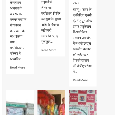
उझानी में
के प्रथम
2026
तीरंदाजी
आगमन के
बदायूं। शहर के
प्रशिक्षण शिविर
अवसर पर
प्रतिष्ठित एचपी
का शुभारंभ मुख्य
उनका स्वागत
इंस्टीट्यूट ऑफ
अतिथि विकास
पौधरोपण
हायर एजुकेशन
माहेश्वरी
कार्यक्रम के
में आयोजित
(डायरेक्टर, ई-
साथ किया
सम्मान समारोह
गुरुकुल...
गया।
में मेधावी छात्रा
महाविद्यालय
अवलीन कालरा
Read
Read More
परिसर में
more
को रुहेलखंड
आयोजित...
about
विश्वविद्यालय
भदवार
की बीबीए परीक्षा
Read
Read More
गर्ल्स
में...
more
इंटर
about
कॉलेज
Read
Read More
जेएस
में
more
पीजी
तीरंदाजी
about
कालेज
प्रशिक्षण
एचपी
में
शिविर
इंस्टीट्यूट
नव-
का
ऑफ
प्रवेशित
शुभारंभ
हायर
छात्र-
एजुकेशन