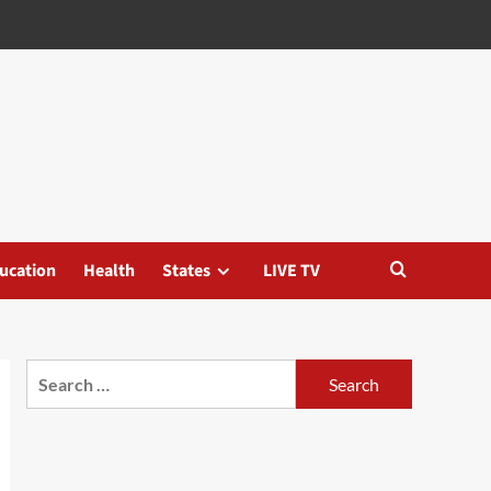
ucation
Health
States
LIVE TV
Search
for: