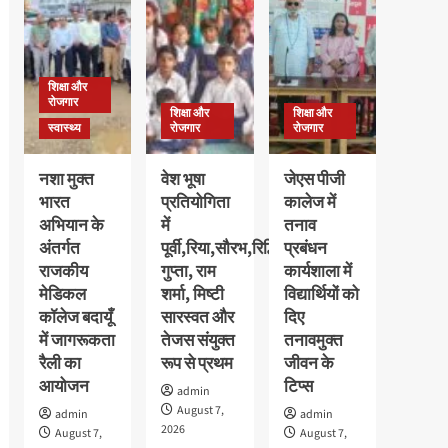
छात्राओं
की
का
मेधावी
पौधरोपण
अवलीन
के
कालरा
साथ
शिक्षा और
को
हुआ
रोजगार
मिला
शिक्षा और
शिक्षा और
स्वागत
गोल्ड
स्वास्थ्य
रोजगार
रोजगार
मेडल,
11
नशा मुक्त
वेश भूषा
जेएस पीजी
हजार
भारत
प्रतियोगिता
कालेज में
रुपये
अभियान के
में
तनाव
के
नकद
अंतर्गत
पूर्वी,रिया,सौरभ,रिद्धि
प्रबंधन
पुरस्कार
राजकीय
गुप्ता, राम
कार्यशाला में
से
मेडिकल
शर्मा, मिष्टी
विद्यार्थियों को
सम्मानित
कॉलेज बदायूँ
सारस्वत और
दिए
में जागरूकता
तेजस संयुक्त
तनावमुक्त
रैली का
रूप से प्रथम
जीवन के
आयोजन
टिप्स
admin
August 7,
admin
admin
2026
August 7,
August 7,