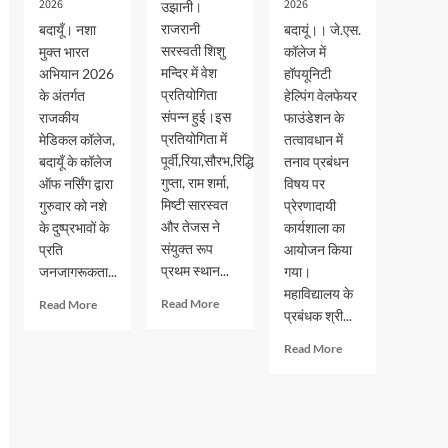
2026
2026
उझानी।
राजरानी
बदायूँ। नशा
बदायूं।। जे.एस.
सरस्वती शिशु
मुक्त भारत
कॉलेज में
मन्दिर में वेश
अभियान 2026
हॉपयूनिटी
प्रतियोगिता
के अंतर्गत
हेल्पिंग वेलफेयर
संपन्न हुई।इस
राजकीय
फाउंडेशन के
प्रतियोगिता में
मेडिकल कॉलेज,
तत्वावधान में
पूर्वी,रिया,सौरभ,रिद्धि
बदायूँ के कॉलेज
तनाव प्रबंधन
गुप्ता, राम शर्मा,
ऑफ नर्सिंग द्वारा
विषय पर
मिष्टी सारस्वत
गुरुवार को नशे
प्रेरणादायी
और तेजस ने
के दुष्प्रभावों के
कार्यशाला का
संयुक्त रूप
प्रति
आयोजन किया
प्रथम स्थान...
जनजागरूकता...
गया।
महाविद्यालय के
Read
Read
Read More
Read More
प्रबंधक श्री...
more
more
about
about
Read
Read More
वेश
नशा
more
भूषा
मुक्त
about
प्रतियोगिता
भारत
जेएस
में
अभियान
पीजी
पूर्वी,रिया,सौरभ,रिद्धि
के
कालेज