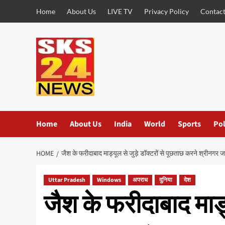
Skip
Home
About Us
LIVE TV
Privacy Policy
Contact
to
content
Home
About Us
India
World
Sports
Pol
HOME
जैश के फरीदाबाद माड्यूल से जुड़े डॉक्टरों से पूछताछ करने श्रीनगर 
Uttar Pradesh
Windows
अपराध
दुनिया
देश
जैश के फरीदाबाद माड्य