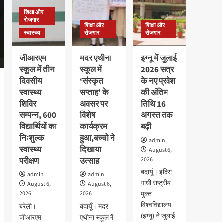
शिक्षा और
रोजगार
शिक्षा और
शिक्षा और
स्वास्थ्य
रोजगार
रोजगार
जीआरएम
मदर एथीना
इग्नू में जुलाई
स्कूल में तीन
स्कूल में
2026 सत्र
दिवसीय
‘संस्कृत
के नए प्रवेश
स्वास्थ्य
सप्ताह’ के
की अंतिम
शिविर
अवसर पर
तिथि 16
सम्पन्न, 600
विशेष
अगस्त तक
विद्यार्थियों का
कार्यक्रम
बढ़ी
निःशुल्क
हुआ,बच्चो ने
admin
स्वास्थ्य
दिखाया
August 6,
परीक्षण
उत्साह
2026
बदायूं। इंदिरा
admin
admin
गांधी राष्ट्रीय
August 6,
August 6,
2026
2026
मुक्त
विश्वविद्यालय
बरेली।
बदायूँ। मदर
(इग्नू) ने जुलाई
जीआरएम
एथीना स्कूल में