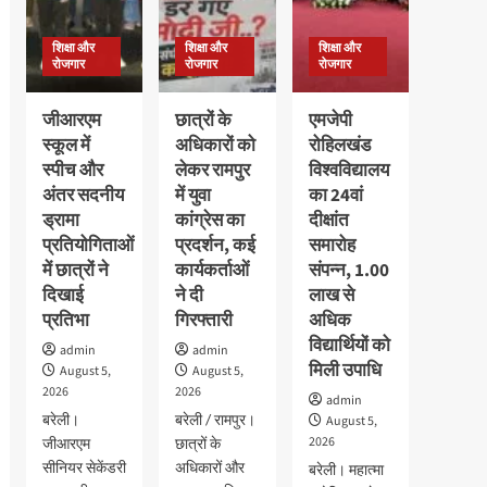
600
16
कार्यक्रम
विद्यार्थियों
अगस्त
हुआ,बच्चो
का
शिक्षा और
शिक्षा और
शिक्षा और
तक
ने
निःशुल्क
रोजगार
रोजगार
रोजगार
बढ़ी
दिखाया
स्वास्थ्य
उत्साह
परीक्षण
जीआरएम
छात्रों के
एमजेपी
स्कूल में
अधिकारों को
रोहिलखंड
स्पीच और
लेकर रामपुर
विश्वविद्यालय
अंतर सदनीय
में युवा
का 24वां
ड्रामा
कांग्रेस का
दीक्षांत
प्रतियोगिताओं
प्रदर्शन, कई
समारोह
में छात्रों ने
कार्यकर्ताओं
संपन्न, 1.00
दिखाई
ने दी
लाख से
प्रतिभा
गिरफ्तारी
अधिक
विद्यार्थियों को
admin
admin
मिली उपाधि
August 5,
August 5,
2026
2026
admin
बरेली।
बरेली / रामपुर।
August 5,
2026
जीआरएम
छात्रों के
सीनियर सेकेंडरी
अधिकारों और
बरेली। महात्मा