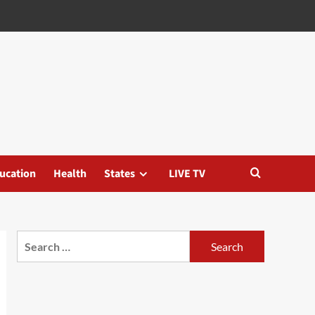
ucation
Health
States
LIVE TV
Search
for: