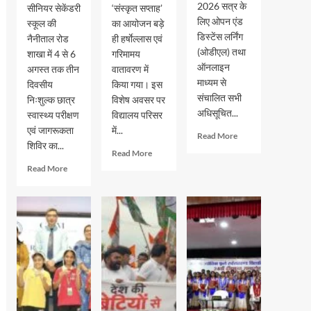
2026 सत्र के
सीनियर सेकेंडरी
‘संस्कृत सप्ताह’
लिए ओपन एंड
स्कूल की
का आयोजन बड़े
डिस्टेंस लर्निंग
नैनीताल रोड
ही हर्षाेल्लास एवं
(ओडीएल) तथा
शाखा में 4 से 6
गरिमामय
ऑनलाइन
अगस्त तक तीन
वातावरण में
माध्यम से
दिवसीय
किया गया। इस
संचालित सभी
निःशुल्क छात्र
विशेष अवसर पर
अधिसूचित...
स्वास्थ्य परीक्षण
विद्यालय परिसर
एवं जागरूकता
में...
Read
Read More
शिविर का...
more
Read
Read More
about
more
Read
Read More
इग्नू
about
more
में
मदर
about
जुलाई
एथीना
जीआरएम
2026
स्कूल
स्कूल
सत्र
में
में
के
‘संस्कृत
तीन
नए
सप्ताह’
दिवसीय
प्रवेश
के
स्वास्थ्य
की
अवसर
शिविर
अंतिम
पर
सम्पन्न,
तिथि
विशेष