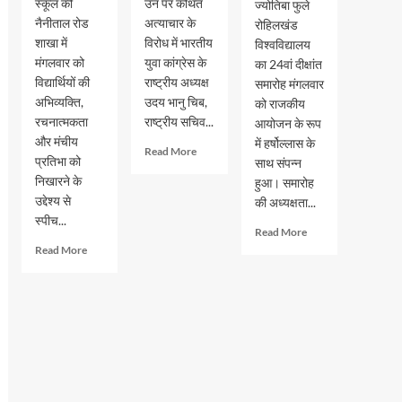
स्कूल की
उन पर कथित
ज्योतिबा फुले
नैनीताल रोड
अत्याचार के
रोहिलखंड
शाखा में
विरोध में भारतीय
विश्वविद्यालय
मंगलवार को
युवा कांग्रेस के
का 24वां दीक्षांत
विद्यार्थियों की
राष्ट्रीय अध्यक्ष
समारोह मंगलवार
अभिव्यक्ति,
उदय भानु चिब,
को राजकीय
रचनात्मकता
राष्ट्रीय सचिव...
आयोजन के रूप
और मंचीय
में हर्षोल्लास के
Read
Read More
प्रतिभा को
साथ संपन्न
more
निखारने के
हुआ। समारोह
about
उद्देश्य से
छात्रों
की अध्यक्षता...
के
स्पीच...
Read
Read More
अधिकारों
more
Read
Read More
को
about
more
लेकर
एमजेपी
about
रामपुर
रोहिलखंड
जीआरएम
में
विश्वविद्यालय
स्कूल
युवा
का
में
कांग्रेस
24वां
स्पीच
का
दीक्षांत
और
प्रदर्शन,
समारोह
अंतर
कई
संपन्न,
सदनीय