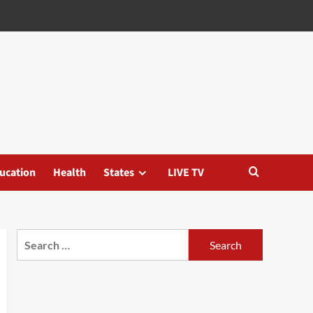
ucation
Health
States
LIVE TV
Search
for: