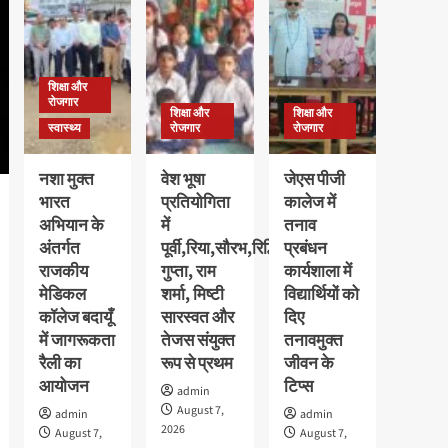
छात्राओं
की
का
मेधावी
पौधरोपण
अवलीन
के
कालरा
साथ
शिक्षा और
को
हुआ
रोजगार
मिला
शिक्षा और
शिक्षा और
स्वागत
गोल्ड
स्वास्थ्य
रोजगार
रोजगार
मेडल,
11
नशा मुक्त
वेश भूषा
जेएस पीजी
हजार
भारत
प्रतियोगिता
कालेज में
रुपये
अभियान के
में
तनाव
के
नकद
अंतर्गत
पूर्वी,रिया,सौरभ,रिद्धि
प्रबंधन
पुरस्कार
राजकीय
गुप्ता, राम
कार्यशाला में
से
मेडिकल
शर्मा, मिष्टी
विद्यार्थियों को
सम्मानित
कॉलेज बदायूँ
सारस्वत और
दिए
में जागरूकता
तेजस संयुक्त
तनावमुक्त
रैली का
रूप से प्रथम
जीवन के
आयोजन
टिप्स
admin
August 7,
admin
admin
2026
August 7,
August 7,