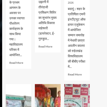
उझानी में
के प्रथम
2026
तीरंदाजी
आगमन के
बदायूं। शहर के
प्रशिक्षण शिविर
अवसर पर
प्रतिष्ठित एचपी
का शुभारंभ मुख्य
उनका स्वागत
इंस्टीट्यूट ऑफ
अतिथि विकास
पौधरोपण
हायर एजुकेशन
माहेश्वरी
कार्यक्रम के
में आयोजित
(डायरेक्टर, ई-
साथ किया
सम्मान समारोह
गुरुकुल...
गया।
में मेधावी छात्रा
महाविद्यालय
अवलीन कालरा
Read
Read More
परिसर में
more
को रुहेलखंड
आयोजित...
about
विश्वविद्यालय
भदवार
की बीबीए परीक्षा
Read
Read More
गर्ल्स
में...
more
इंटर
about
कॉलेज
Read
Read More
जेएस
में
more
पीजी
तीरंदाजी
about
कालेज
प्रशिक्षण
एचपी
में
शिविर
इंस्टीट्यूट
नव-
का
ऑफ
प्रवेशित
शुभारंभ
हायर
छात्र-
एजुकेशन