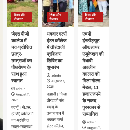
शिक्षा और
शिक्षा और
शिक्षा और
रोजगार
रोजगार
रोजगार
जेएस पीजी
भदवार गर्ल्स
एचपी
कालेज में
इंटर कॉलेज
इंस्टीट्यूट
नव-प्रवेशित
में तीरंदाजी
ऑफ हायर
छात्र-
प्रशिक्षण
एजुकेशन की
छात्राओं का
शिविर का
मेधावी
पौधरोपण के
शुभारंभ
अवलीन
साथ हुआ
कालरा को
admin
स्वागत
मिला गोल्ड
August 7,
2026
मेडल, 11
admin
हजार रुपये
उझानी। जिला
August 7,
2026
के नकद
तीरंदाजी संघ
बदायूं के
पुरस्कार से
बदायूँ। जे.एस.
तत्वावधान में
सम्मानित
(पीजी) कॉलेज में
भदवार गर्ल्स
नव-प्रवेशित
admin
इंटर कॉलेज,
छात्र-छात्राओं
August 7,