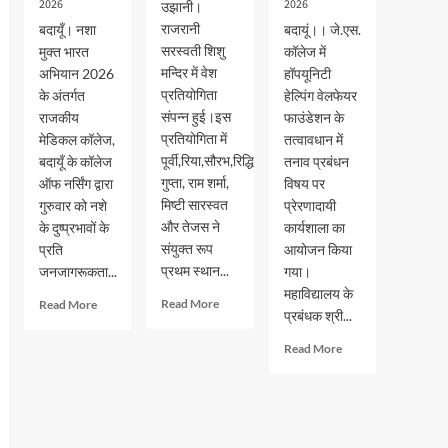
2026
2026
उझानी।
राजरानी
बदायूँ। नशा
बदायूं।। जे.एस.
सरस्वती शिशु
मुक्त भारत
कॉलेज में
मन्दिर में वेश
अभियान 2026
हॉपयूनिटी
प्रतियोगिता
के अंतर्गत
हेल्पिंग वेलफेयर
संपन्न हुई।इस
राजकीय
फाउंडेशन के
प्रतियोगिता में
मेडिकल कॉलेज,
तत्वावधान में
पूर्वी,रिया,सौरभ,रिद्धि
बदायूँ के कॉलेज
तनाव प्रबंधन
गुप्ता, राम शर्मा,
ऑफ नर्सिंग द्वारा
विषय पर
मिष्टी सारस्वत
गुरुवार को नशे
प्रेरणादायी
और तेजस ने
के दुष्प्रभावों के
कार्यशाला का
संयुक्त रूप
प्रति
आयोजन किया
प्रथम स्थान...
जनजागरूकता...
गया।
महाविद्यालय के
Read
Read
Read More
Read More
प्रबंधक श्री...
more
more
about
about
Read
Read More
वेश
नशा
more
भूषा
मुक्त
about
प्रतियोगिता
भारत
जेएस
में
अभियान
पीजी
पूर्वी,रिया,सौरभ,रिद्धि
के
कालेज