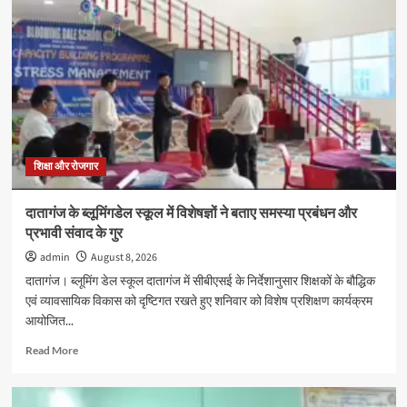
सप्ताह
2026
के
अवसर
पर
पोस्टर
प्रतियोगिता
का
आयोजन
शिक्षा और रोजगार
दातागंज के ब्लूमिंगडेल स्कूल में विशेषज्ञों ने बताए समस्या प्रबंधन और
प्रभावी संवाद के गुर
admin
August 8, 2026
दातागंज। ब्लूमिंग डेल स्कूल दातागंज में सीबीएसई के निर्देशानुसार शिक्षकों के बौद्धिक
एवं व्यावसायिक विकास को दृष्टिगत रखते हुए शनिवार को विशेष प्रशिक्षण कार्यक्रम
आयोजित...
Read
Read More
more
about
दातागंज