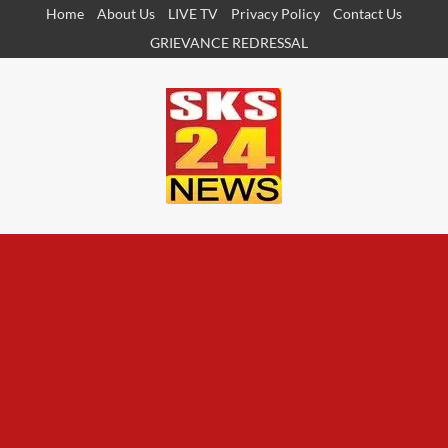
Skip
Home
About Us
LIVE TV
Privacy Policy
Contact Us
to
GRIEVANCE REDRESSAL
content