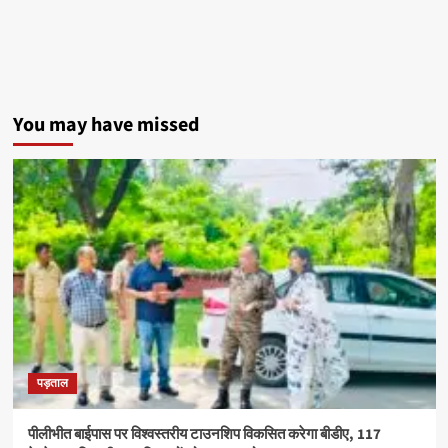
में
चला
नशा
मुक्ति
अभियान,
विद्यार्थियों
ने
You may have missed
ली
नशे
से
दूर
रहने
की
शपथ
पड़ताल
पीलीभीत बाईपास पर विश्वस्तरीय टाउनशिप विकसित करेगा बीडीए, 117