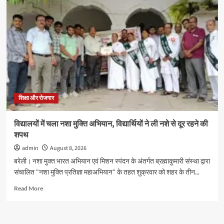
चैम्प्स
स्कूल
में
3
से
6
वर्ष
के
नन्हे
शिवभक्त
करेंगे
शिक्षा और रोजगार
रुद्राभिषेक,
सभी
विद्यालयों में चला नशा मुक्ति अभियान, विद्यार्थियों ने ली नशे से दूर रहने की
स्कूलों
शपथ
के
बच्चों
admin
August 8, 2026
को
बरेली। नशा मुक्त भारत अभियान एवं मिशन स्पंदन के अंतर्गत ब्रह्माकुमारी संस्था द्वारा
मिलेगा
संचालित "नशा मुक्ति प्रतिज्ञा महाअभियान" के तहत शुक्रवार को शहर के तीन...
मौका
Read
Read More
more
about
विद्यालयों