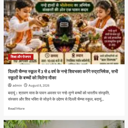
शिक्षा
समिति
ब्रज
प्रदेश
के
बदायूं
संकुल
का
आचार्य
अभ्यास
वर्ग
शिक्षा और रोजगार
श्री
राम
दिल्ली चैम्प्स स्कूल में 3 से 6 वर्ष के नन्हे शिवभक्त करेंगे रुद्राभिषेक, सभी
सरस्वती
स्कूलों के बच्चों को मिलेगा मौका
विद्या
मंदिर
admin
August 8, 2026
इंटर
बदायूं। श्रावण मास के पावन अवसर पर नन्हे-मुन्ने बच्चों को भारतीय संस्कृति,
कॉलेज
संस्कार और शिव भक्ति से जोड़ने के उद्देश्य से दिल्ली चैम्प्स स्कूल, बदायूं...
में
संपन्न
Read
Read More
more
about
दिल्ली