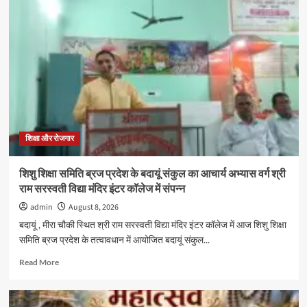
के
ब्लूमिंगडेल
स्कूल
में
विशेषज्ञों
ने
बताए
समस्या
प्रबंधन
और
प्रभावी
शिक्षा और रोजगार
संवाद
के
शिशु शिक्षा समिति ब्रज प्रदेश के बदायूं संकुल का आचार्य अभ्यास वर्ग श्री
गुर
राम सरस्वती विद्या मंदिर इंटर कॉलेज में संपन्न
admin
August 8, 2026
बदायूं , मीरा चौकी स्थित श्री राम सरस्वती विद्या मंदिर इंटर कॉलेज में आज शिशु शिक्षा
समिति ब्रज प्रदेश के तत्वावधान में आयोजित बदायूं संकुल...
Read
Read More
more
about
शिशु