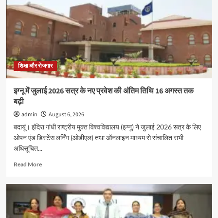
‘संस्कृत
सप्ताह’
के
अवसर
पर
विशेष
कार्यक्रम
हुआ,बच्चो
शिक्षा और रोजगार
ने
दिखाया
इग्नू में जुलाई 2026 सत्र के नए प्रवेश की अंतिम तिथि 16 अगस्त तक
उत्साह
बढ़ी
admin
August 6, 2026
बदायूं। इंदिरा गांधी राष्ट्रीय मुक्त विश्वविद्यालय (इग्नू) ने जुलाई 2026 सत्र के लिए
ओपन एंड डिस्टेंस लर्निंग (ओडीएल) तथा ऑनलाइन माध्यम से संचालित सभी
अधिसूचित...
Read
Read More
more
about
इग्नू
में
जुलाई