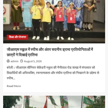
2026
सत्र
के
नए
प्रवेश
की
अंतिम
तिथि
16
शिक्षा और रोजगार
अगस्त
तक
जीआरएम स्कूल में स्पीच और अंतर सदनीय ड्रामा प्रतियोगिताओं में
बढ़ी
छात्रों ने दिखाई प्रतिभा
admin
August 5, 2026
बरेली। जीआरएम सीनियर सेकेंडरी स्कूल की नैनीताल रोड शाखा में मंगलवार को
विद्यार्थियों की अभिव्यक्ति, रचनात्मकता और मंचीय प्रतिभा को निखारने के उद्देश्य से
स्पीच...
Read
Read More
more
about
जीआरएम
स्कूल