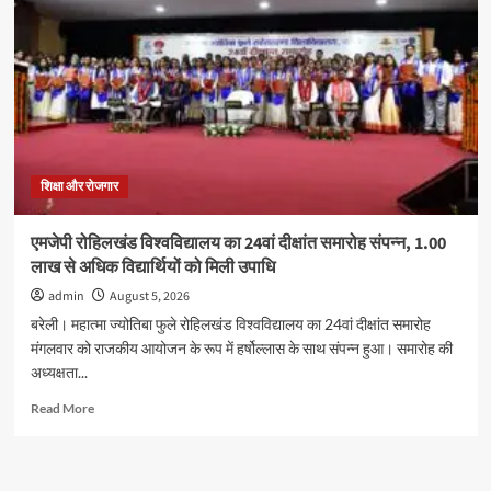
को
लेकर
रामपुर
में
युवा
कांग्रेस
का
प्रदर्शन,
कई
शिक्षा और रोजगार
कार्यकर्ताओं
ने
एमजेपी रोहिलखंड विश्वविद्यालय का 24वां दीक्षांत समारोह संपन्न, 1.00
दी
लाख से अधिक विद्यार्थियों को मिली उपाधि
गिरफ्तारी
admin
August 5, 2026
बरेली। महात्मा ज्योतिबा फुले रोहिलखंड विश्वविद्यालय का 24वां दीक्षांत समारोह
मंगलवार को राजकीय आयोजन के रूप में हर्षोल्लास के साथ संपन्न हुआ। समारोह की
अध्यक्षता...
Read
Read More
more
about
एमजेपी
रोहिलखंड