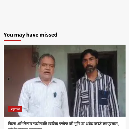
विश्वविद्यालय
का
24वां
दीक्षांत
समारोह
संपन्न,
You may have missed
1.00
लाख
से
अधिक
विद्यार्थियों
को
मिली
उपाधि
पड़ताल
फ़िल्म अभिनेता व उद्योगपति खालिद परवेज की भूमि पर अवैध कब्जे का प्रयास,