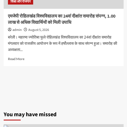
कई
शिक्षा और रोजगार
कार्यकर्ताओं
ने
एमजेपी रोहिलखंड विश्वविद्यालय का 24वां दीक्षांत समारोह संपन्न, 1.00
दी
लाख से अधिक विद्यार्थियों को मिली उपाधि
गिरफ्तारी
admin
August 5, 2026
बरेली। महात्मा ज्योतिबा फुले रोहिलखंड विश्वविद्यालय का 24वां दीक्षांत समारोह
मंगलवार को राजकीय आयोजन के रूप में हर्षोल्लास के साथ संपन्न हुआ। समारोह की
अध्यक्षता...
Read
Read More
more
about
एमजेपी
रोहिलखंड
विश्वविद्यालय
का
24वां
दीक्षांत
समारोह
संपन्न,
You may have missed
1.00
लाख