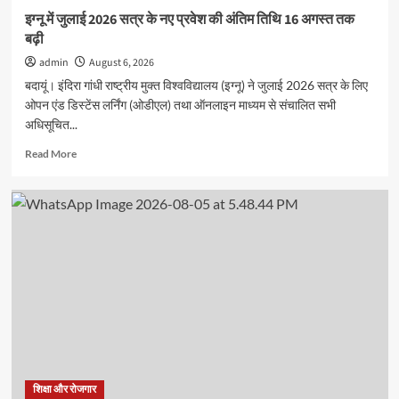
दिखाया
इग्नू में जुलाई 2026 सत्र के नए प्रवेश की अंतिम तिथि 16 अगस्त तक
उत्साह
बढ़ी
admin
August 6, 2026
बदायूं। इंदिरा गांधी राष्ट्रीय मुक्त विश्वविद्यालय (इग्नू) ने जुलाई 2026 सत्र के लिए
ओपन एंड डिस्टेंस लर्निंग (ओडीएल) तथा ऑनलाइन माध्यम से संचालित सभी
अधिसूचित...
Read
Read More
more
about
इग्नू
में
जुलाई
2026
सत्र
के
नए
प्रवेश
की
अंतिम
तिथि
16
शिक्षा और रोजगार