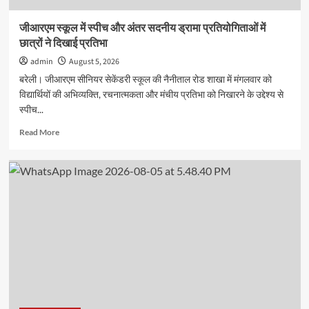
अगस्त
तक
जीआरएम स्कूल में स्पीच और अंतर सदनीय ड्रामा प्रतियोगिताओं में
बढ़ी
छात्रों ने दिखाई प्रतिभा
admin
August 5, 2026
बरेली। जीआरएम सीनियर सेकेंडरी स्कूल की नैनीताल रोड शाखा में मंगलवार को
विद्यार्थियों की अभिव्यक्ति, रचनात्मकता और मंचीय प्रतिभा को निखारने के उद्देश्य से
स्पीच...
Read
Read More
more
about
जीआरएम
स्कूल
में
स्पीच
और
अंतर
सदनीय
ड्रामा
प्रतियोगिताओं
में
छात्रों