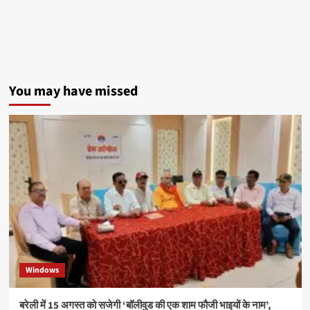
शिक्षा
समिति
ब्रज
प्रदेश
के
बदायूं
संकुल
You may have missed
का
आचार्य
अभ्यास
वर्ग
श्री
राम
सरस्वती
विद्या
मंदिर
इंटर
कॉलेज
में
संपन्न
Windows
बरेली में 15 अगस्त को सजेगी ‘बॉलीवुड की एक शाम फौजी भाइयों के नाम’,