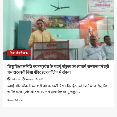
के
ब्लूमिंगडेल
स्कूल
में
विशेषज्ञों
ने
बताए
समस्या
प्रबंधन
और
प्रभावी
शिक्षा और रोजगार
संवाद
के
शिशु शिक्षा समिति ब्रज प्रदेश के बदायूं संकुल का आचार्य अभ्यास वर्ग श्री
गुर
राम सरस्वती विद्या मंदिर इंटर कॉलेज में संपन्न
admin
August 8, 2026
बदायूं , मीरा चौकी स्थित श्री राम सरस्वती विद्या मंदिर इंटर कॉलेज में आज शिशु शिक्षा
समिति ब्रज प्रदेश के तत्वावधान में आयोजित बदायूं संकुल...
Read
Read More
more
about
शिशु