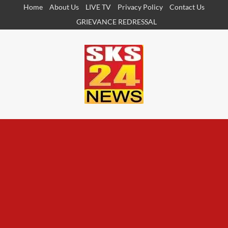
Skip
Home
About Us
LIVE TV
Privacy Policy
Contact Us
to
GRIEVANCE REDRESSAL
content