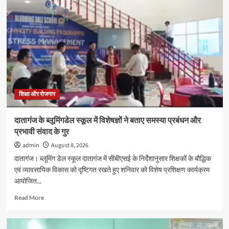
सप्ताह
2026
के
अवसर
पर
पोस्टर
प्रतियोगिता
का
आयोजन
शिक्षा और रोजगार
दातागंज के ब्लूमिंगडेल स्कूल में विशेषज्ञों ने बताए समस्या प्रबंधन और
प्रभावी संवाद के गुर
admin
August 8, 2026
दातागंज। ब्लूमिंग डेल स्कूल दातागंज में सीबीएसई के निर्देशानुसार शिक्षकों के बौद्धिक
एवं व्यावसायिक विकास को दृष्टिगत रखते हुए शनिवार को विशेष प्रशिक्षण कार्यक्रम
आयोजित...
Read
Read More
more
about
दातागंज