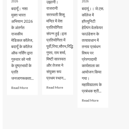
2026
2026
उझानी।
राजरानी
बदायूँ। नशा
बदायूं।। जे.एस.
सरस्वती शिशु
मुक्त भारत
कॉलेज में
मन्दिर में वेश
अभियान 2026
हॉपयूनिटी
प्रतियोगिता
के अंतर्गत
हेल्पिंग वेलफेयर
संपन्न हुई।इस
राजकीय
फाउंडेशन के
प्रतियोगिता में
मेडिकल कॉलेज,
तत्वावधान में
पूर्वी,रिया,सौरभ,रिद्धि
बदायूँ के कॉलेज
तनाव प्रबंधन
गुप्ता, राम शर्मा,
ऑफ नर्सिंग द्वारा
विषय पर
मिष्टी सारस्वत
गुरुवार को नशे
प्रेरणादायी
और तेजस ने
के दुष्प्रभावों के
कार्यशाला का
संयुक्त रूप
प्रति
आयोजन किया
प्रथम स्थान...
जनजागरूकता...
गया।
महाविद्यालय के
Read
Read
Read More
Read More
प्रबंधक श्री...
more
more
about
about
Read
Read More
वेश
नशा
more
भूषा
मुक्त
about
प्रतियोगिता
भारत
जेएस
में
अभियान
पीजी
पूर्वी,रिया,सौरभ,रिद्धि
के
कालेज