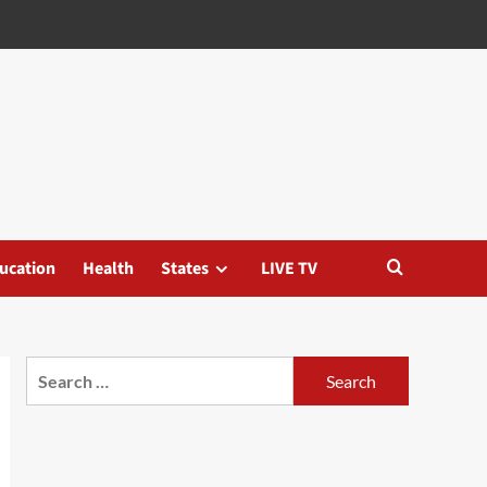
ucation
Health
States
LIVE TV
Search
for: