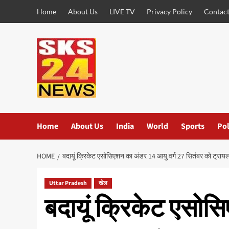
Skip
Home
About Us
LIVE TV
Privacy Policy
Contact
to
content
Home
About Us
India
World
Sports
Pol
HOME
बदायूं क्रिकेट एसोसिएशन का अंडर 14 आयु वर्ग 27 सितंबर को ट्राय
Uttar Pradesh
खेल
बदायूं क्रिकेट एसोस