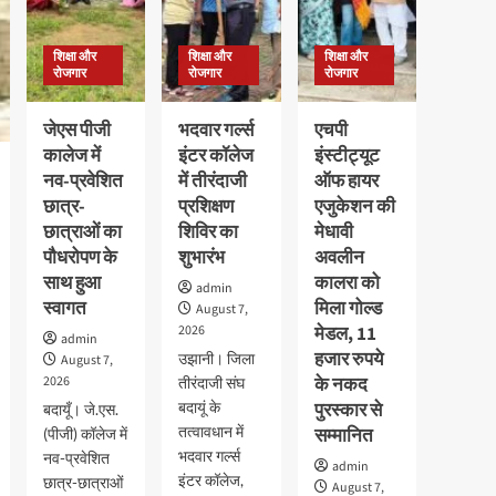
शिक्षा और
शिक्षा और
शिक्षा और
रोजगार
रोजगार
रोजगार
जेएस पीजी
भदवार गर्ल्स
एचपी
कालेज में
इंटर कॉलेज
इंस्टीट्यूट
नव-प्रवेशित
में तीरंदाजी
ऑफ हायर
छात्र-
प्रशिक्षण
एजुकेशन की
छात्राओं का
शिविर का
मेधावी
पौधरोपण के
शुभारंभ
अवलीन
साथ हुआ
कालरा को
admin
स्वागत
मिला गोल्ड
August 7,
2026
मेडल, 11
admin
हजार रुपये
उझानी। जिला
August 7,
2026
के नकद
तीरंदाजी संघ
बदायूं के
पुरस्कार से
बदायूँ। जे.एस.
तत्वावधान में
सम्मानित
(पीजी) कॉलेज में
भदवार गर्ल्स
नव-प्रवेशित
admin
इंटर कॉलेज,
छात्र-छात्राओं
August 7,