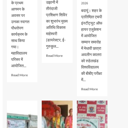
उझानी में
के प्रथम
2026
तीरंदाजी
आगमन के
बदायूं। शहर के
प्रशिक्षण शिविर
अवसर पर
प्रतिष्ठित एचपी
का शुभारंभ मुख्य
उनका स्वागत
इंस्टीट्यूट ऑफ
अतिथि विकास
पौधरोपण
हायर एजुकेशन
माहेश्वरी
कार्यक्रम के
में आयोजित
(डायरेक्टर, ई-
साथ किया
सम्मान समारोह
गुरुकुल...
गया।
में मेधावी छात्रा
महाविद्यालय
अवलीन कालरा
Read
Read More
परिसर में
more
को रुहेलखंड
आयोजित...
about
विश्वविद्यालय
भदवार
की बीबीए परीक्षा
Read
Read More
गर्ल्स
में...
more
इंटर
about
कॉलेज
Read
Read More
जेएस
में
more
पीजी
तीरंदाजी
about
कालेज
प्रशिक्षण
एचपी
में
शिविर
इंस्टीट्यूट
नव-
का
ऑफ
प्रवेशित
शुभारंभ
हायर
छात्र-
एजुकेशन