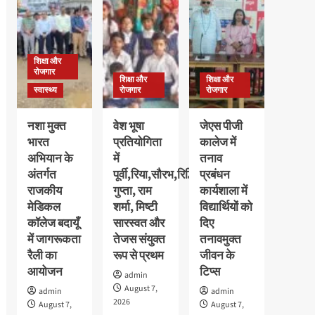
छात्राओं
की
का
मेधावी
पौधरोपण
अवलीन
के
कालरा
साथ
शिक्षा और
को
हुआ
रोजगार
मिला
शिक्षा और
शिक्षा और
स्वागत
गोल्ड
स्वास्थ्य
रोजगार
रोजगार
मेडल,
11
नशा मुक्त
वेश भूषा
जेएस पीजी
हजार
भारत
प्रतियोगिता
कालेज में
रुपये
अभियान के
में
तनाव
के
नकद
अंतर्गत
पूर्वी,रिया,सौरभ,रिद्धि
प्रबंधन
पुरस्कार
राजकीय
गुप्ता, राम
कार्यशाला में
से
मेडिकल
शर्मा, मिष्टी
विद्यार्थियों को
सम्मानित
कॉलेज बदायूँ
सारस्वत और
दिए
में जागरूकता
तेजस संयुक्त
तनावमुक्त
रैली का
रूप से प्रथम
जीवन के
आयोजन
टिप्स
admin
August 7,
admin
admin
2026
August 7,
August 7,