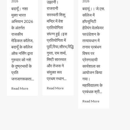
2026
2026
उझानी।
राजरानी
बदायूँ। नशा
बदायूं।। जे.एस.
सरस्वती शिशु
मुक्त भारत
कॉलेज में
मन्दिर में वेश
अभियान 2026
हॉपयूनिटी
प्रतियोगिता
के अंतर्गत
हेल्पिंग वेलफेयर
संपन्न हुई।इस
राजकीय
फाउंडेशन के
प्रतियोगिता में
मेडिकल कॉलेज,
तत्वावधान में
पूर्वी,रिया,सौरभ,रिद्धि
बदायूँ के कॉलेज
तनाव प्रबंधन
गुप्ता, राम शर्मा,
ऑफ नर्सिंग द्वारा
विषय पर
मिष्टी सारस्वत
गुरुवार को नशे
प्रेरणादायी
और तेजस ने
के दुष्प्रभावों के
कार्यशाला का
संयुक्त रूप
प्रति
आयोजन किया
प्रथम स्थान...
जनजागरूकता...
गया।
महाविद्यालय के
Read
Read
Read More
Read More
प्रबंधक श्री...
more
more
about
about
Read
Read More
वेश
नशा
more
भूषा
मुक्त
about
प्रतियोगिता
भारत
जेएस
में
अभियान
पीजी
पूर्वी,रिया,सौरभ,रिद्धि
के
कालेज