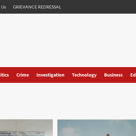
 Us
GRIEVANCE REDRESSAL
itics
Crime
Investigation
Technology
Business
Ed