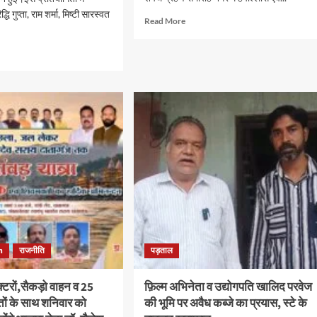
द्धि गुप्ता, राम शर्मा, मिष्टी सारस्वत
Read
Read More
more
about
d
भारतीय
e
उद्योग
ut
व्यापार
मण्डल
का
ियोगिता
गठन,
राहुल
ी,रिया,सौरभ,रिद्धि
माहेश्वरी
,
बने
अध्यक्ष
व
ी
रिहान
्वत
अंसारी
बने
स
महामंत्री
h
राजनीति
पड़ताल
्त
क्टरों,सैकड़ो वाहन व 25
फ़िल्म अभिनेता व उद्योगपति खालिद परवेज
म
ों के साथ शनिवार को
की भूमि पर अवैध कब्जे का प्रयास, स्टे के