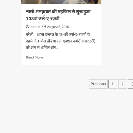
के
रवान
टिप्स
होंगे
नातो-मनक़बत की महफ़िल से शुरू हुआ
भाज
108वां उर्स-ए-रज़वी
नेता
डॉ.
admin
August 6, 2026
शैले
बरेली। आला हज़रत के 108वें उर्स-ए-रज़वी के
पाठ
पहले दिन ऑल इंडिया रज़ा एक्शन कमेटी (आरएसी)
की ओर से धार्मिक और...
Read
Read More
more
about
नातो-
मनक़बत
Posts
Previous
1
2
की
pagination
महफ़िल
से
शुरू
हुआ
108वां
उर्स-
ए-
रज़वी