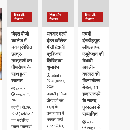
शिक्षा और
शिक्षा और
शिक्षा और
रोजगार
रोजगार
रोजगार
जेएस पीजी
भदवार गर्ल्स
एचपी
कालेज में
इंटर कॉलेज
इंस्टीट्यूट
नव-प्रवेशित
में तीरंदाजी
ऑफ हायर
छात्र-
प्रशिक्षण
एजुकेशन की
छात्राओं का
शिविर का
मेधावी
पौधरोपण के
शुभारंभ
अवलीन
साथ हुआ
कालरा को
admin
स्वागत
मिला गोल्ड
August 7,
2026
मेडल, 11
admin
हजार रुपये
उझानी। जिला
August 7,
2026
के नकद
तीरंदाजी संघ
बदायूं के
पुरस्कार से
बदायूँ। जे.एस.
तत्वावधान में
सम्मानित
(पीजी) कॉलेज में
भदवार गर्ल्स
नव-प्रवेशित
admin
इंटर कॉलेज,
छात्र-छात्राओं
August 7,