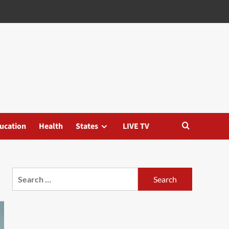
ucation
Health
States
LIVE TV
Search
for: