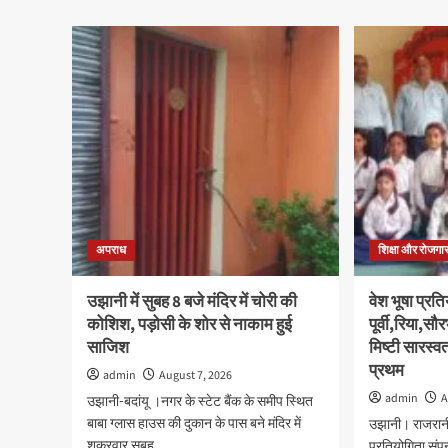
कछला
abo
गंगा
स्वच
घाट
जाग
से
कार्
गायब
में
हुए
कचर
कांवड़
पृथक
यात्री
की
का
दी
बैग
जानक
को
ड्राइ
डायल
व
112
क्वि
अपराध
ने
शिक्षा और रोजगा
प्रत
सकुशल
के
बरामद
विजे
उझानी में सुबह 8 बजे मंदिर में चोरी की
वेश भूषा प्रति
कर
हुए
कोशिश, पड़ोसी के शोर से नाकाम हुई
पूर्वी,रिया,सौर
किया
सम्म
साजिश
मिष्टी सारस्व
सुपर्द
प्रथम
admin
August 7, 2026
admin
A
उझानी-बदांयू ।नगर के स्टेट बैंक के समीप स्थित
बाबा ग्लास हाउस की दुकान के पास बने मंदिर में
उझानी। राजरानी 
शुक्रवार सुबह...
प्रतियोगिता संपन