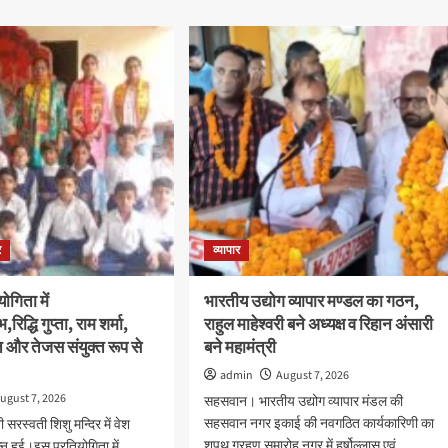
ut
about
्छता
09
रूकता
से
यक्रम
17
अगस्त
ा
तक
्करण
चलेगा
हर
घर
ारी,
तिरंगा
ंग
अभियान
राष्ट्रीय
ज
ध्वज
र
व्यापार
ियोगिता
सम्मानपूर्वक
फहराने
ता
की
योगिता में
भारतीय उद्योग व्यापार मण्डल का गठन,
अपील
भ,रिद्धि गुप्ता, राम शर्मा,
राहुल माहेश्वरी बने अध्यक्ष व रिहान अंसारी
ानित
त और तेजस संयुक्त रूप से
बने महामंत्री
admin
August 7, 2026
ugust 7, 2026
सहसवान। भारतीय उद्योग व्यापार मंडल की
सहसवान नगर इकाई की नवगठित कार्यकारिणी का
सरस्वती शिशु मन्दिर में वेश
शपथ ग्रहण समारोह नगर में हर्षोल्लास एवं...
्न हुई।इस प्रतियोगिता में