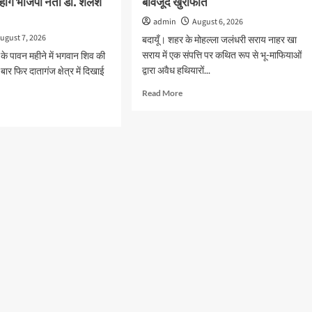
ोंगे भाजपा नेता डॉ. शैलेश
बावजूद खुराफात
admin
August 6, 2026
ugust 7, 2026
बदायूँ। शहर के मोहल्ला जलंधरी सराय नाहर खा
सराय में एक संपत्ति पर कथित रूप से भू-माफियाओं
े पावन महीने में भगवान शिव की
द्वारा अवैध हथियारों...
बार फिर दातागंज क्षेत्र में दिखाई
Read
Read More
more
d
about
e
फ़िल्म
ut
अभिनेता
व
र
उद्योगपति
्टरों,सैकड़ो
खालिद
न
परवेज
की
भूमि
र
पर
क्तों
अवैध
कब्जे
का
ार
प्रयास,
स्टे
ा