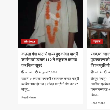
Windows
पड़ताल
कछला गंगा घाट से गायब हुए कांवड़ यात्री
स्वच्छता जाग
का बैग को डायल 112 ने सकुशल बरामद
पृथक्करण की 
कर किया सुपर्द
क्विज प्रतियो
admin
August 7, 2026
admin
A
उझानी :- कछला भागीरथी तटपर एक कांवड़ यात्री
सैदपुर (बदायूं)।
का बैग गायब हो गया। कांवड़ यात्री ने गंगा तट पर
अपशिष्ट प्रबंध
मौजूद...
जनजागरूकता अभि
दिवस...
Read
Read More
more
Rea
Read More
about
mor