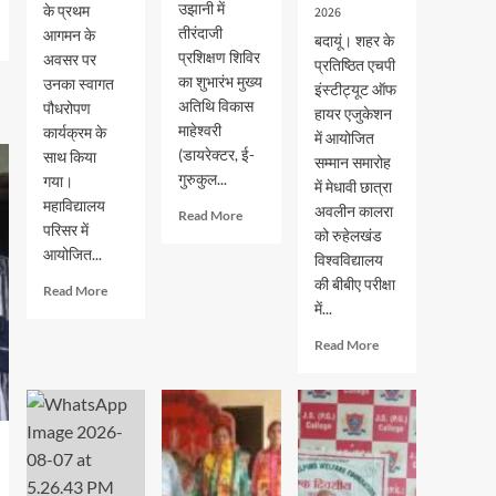
उझानी में
के प्रथम
2026
तीरंदाजी
आगमन के
बदायूं। शहर के
प्रशिक्षण शिविर
अवसर पर
प्रतिष्ठित एचपी
का शुभारंभ मुख्य
उनका स्वागत
इंस्टीट्यूट ऑफ
अतिथि विकास
पौधरोपण
हायर एजुकेशन
माहेश्वरी
कार्यक्रम के
में आयोजित
(डायरेक्टर, ई-
साथ किया
सम्मान समारोह
गुरुकुल...
गया।
में मेधावी छात्रा
महाविद्यालय
अवलीन कालरा
Read
Read More
परिसर में
more
को रुहेलखंड
आयोजित...
about
विश्वविद्यालय
भदवार
की बीबीए परीक्षा
Read
Read More
गर्ल्स
में...
more
इंटर
about
कॉलेज
Read
Read More
जेएस
में
more
पीजी
तीरंदाजी
about
कालेज
प्रशिक्षण
एचपी
में
शिविर
इंस्टीट्यूट
नव-
का
ऑफ
प्रवेशित
शुभारंभ
हायर
छात्र-
एजुकेशन