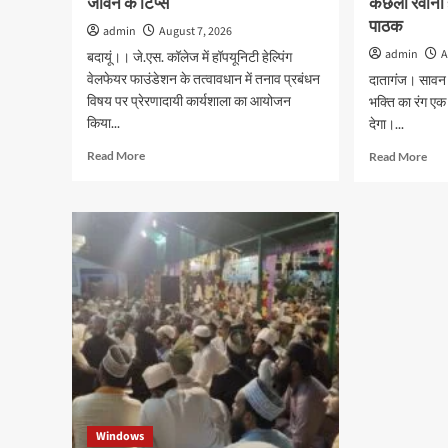
जीवन के टिप्स
कछला रवाना ह
पाठक
admin
August 7, 2026
admin
A
बदायूं।। जे.एस. कॉलेज में हॉपयूनिटी हेल्पिंग
वेलफेयर फाउंडेशन के तत्वावधान में तनाव प्रबंधन
दातागंज। सावन क
विषय पर प्रेरणादायी कार्यशाला का आयोजन
भक्ति का रंग एक 
किया...
देगा।...
Read
Rea
Read More
Read More
more
mor
about
abo
जेएस
एक
पीजी
हजा
कालेज
ट्रैक
में
वाह
तनाव
व
प्रबंधन
25
कार्यशाला
हजा
में
शिवभ
विद्यार्थियों
के
को
साथ
दिए
शनिव
तनावमुक्त
को
Windows
जीवन
कछल