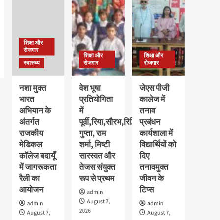
छात्राओं
की
का
मेधावी
पौधरोपण
अवलीन
के
कालरा
साथ
शिक्षा और
को
हुआ
रोजगार
मिला
शिक्षा और
शिक्षा और
स्वागत
गोल्ड
स्वास्थ्य
रोजगार
रोजगार
मेडल,
11
नशा मुक्त
वेश भूषा
जेएस पीजी
हजार
भारत
प्रतियोगिता
कालेज में
रुपये
अभियान के
में
तनाव
के
नकद
अंतर्गत
पूर्वी,रिया,सौरभ,रिद्धि
प्रबंधन
पुरस्कार
राजकीय
गुप्ता, राम
कार्यशाला में
से
मेडिकल
शर्मा, मिष्टी
विद्यार्थियों को
सम्मानित
कॉलेज बदायूँ
सारस्वत और
दिए
में जागरूकता
तेजस संयुक्त
तनावमुक्त
रैली का
रूप से प्रथम
जीवन के
आयोजन
टिप्स
admin
August 7,
admin
admin
2026
August 7,
August 7,