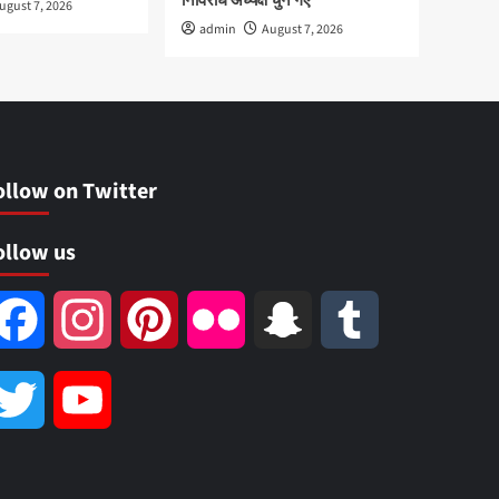
निर्विरोध अध्यक्ष चुने गए
ugust 7, 2026
admin
August 7, 2026
ollow on Twitter
ollow us
Facebook
Instagram
Pinterest
Flickr
Snapchat
Tumblr
Twitter
YouTube
Channel