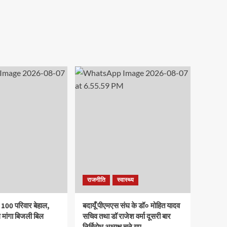
गुप्ता,
अंतर्गत
में
राम
राजकीय
तनाव
शर्मा,
मेडिकल
प्रबंधन
मिष्टी
कॉलेज
कार्यशाला
सारस्वत
बदायूँ
में
और
में
विद्यार्थियों
तेजस
जागरूकता
को
संयुक्त
रैली
दिए
रूप
का
तनावमुक्त
से
आयोजन
जीवन
प्रथम
के
टिप्स
राजनीति
स्वास्थ्य
 100 परिवार बेहाल,
बदायूँ पीएमएस संघ के डॉ० मोहित यादव
 मांगा बिजली बिल
सचिव तथा डॉ राजेश वर्मा दूसरी बार