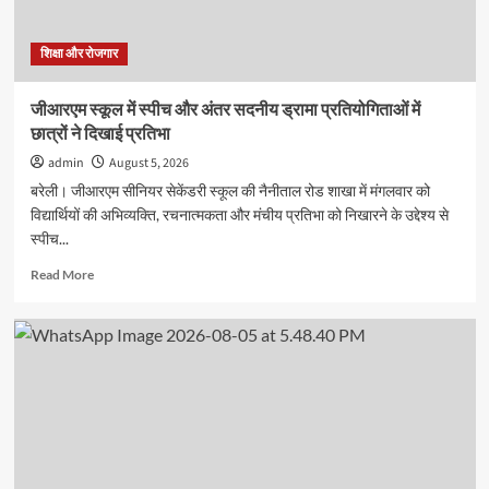
अंतिम
तिथि
16
शिक्षा और रोजगार
अगस्त
तक
जीआरएम स्कूल में स्पीच और अंतर सदनीय ड्रामा प्रतियोगिताओं में
बढ़ी
छात्रों ने दिखाई प्रतिभा
admin
August 5, 2026
बरेली। जीआरएम सीनियर सेकेंडरी स्कूल की नैनीताल रोड शाखा में मंगलवार को
विद्यार्थियों की अभिव्यक्ति, रचनात्मकता और मंचीय प्रतिभा को निखारने के उद्देश्य से
स्पीच...
Read
Read More
more
about
जीआरएम
स्कूल
में
स्पीच
और
अंतर
सदनीय
ड्रामा