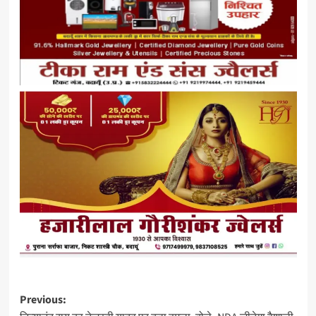
Post
Previous: