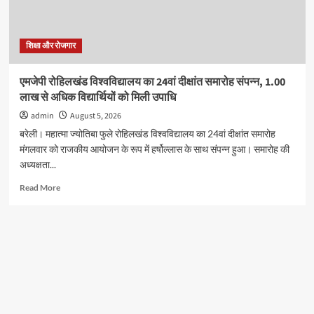
कांग्रेस
का
प्रदर्शन,
कई
शिक्षा और रोजगार
कार्यकर्ताओं
ने
एमजेपी रोहिलखंड विश्वविद्यालय का 24वां दीक्षांत समारोह संपन्न, 1.00
दी
लाख से अधिक विद्यार्थियों को मिली उपाधि
गिरफ्तारी
admin
August 5, 2026
बरेली। महात्मा ज्योतिबा फुले रोहिलखंड विश्वविद्यालय का 24वां दीक्षांत समारोह
मंगलवार को राजकीय आयोजन के रूप में हर्षोल्लास के साथ संपन्न हुआ। समारोह की
अध्यक्षता...
Read
Read More
more
about
एमजेपी
रोहिलखंड
विश्वविद्यालय
का
24वां
दीक्षांत
समारोह