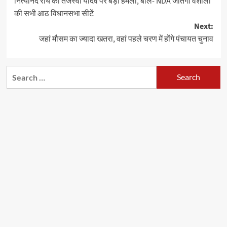
नित्यानंद राय का तेजस्वी यादव पर बड़ा हमला, बोले- NDA जीतेगा वैशाली
navigation
की सभी आठ विधानसभा सीटें
Next:
जहां मौसम का ज्यादा खतरा, वहां पहले चरण में होंगे पंचायत चुनाव
Search
for: