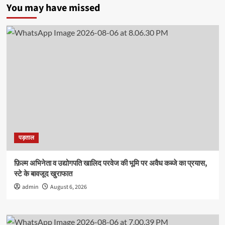
संपन्न,
You may have missed
1.00
लाख
से
अधिक
विद्यार्थियों
को
मिली
उपाधि
पड़ताल
फ़िल्म अभिनेता व उद्योगपति खालिद परवेज की भूमि पर अवैध कब्जे का प्रयास,
स्टे के बावजूद खुराफात
admin
August 6, 2026