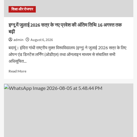
कार्यक्रम
हुआ,बच्चो
शिक्षा और रोजगार
ने
दिखाया
इग्नू में जुलाई 2026 सत्र के नए प्रवेश की अंतिम तिथि 16 अगस्त तक
उत्साह
बढ़ी
admin
August 6, 2026
बदायूं। इंदिरा गांधी राष्ट्रीय मुक्त विश्वविद्यालय (इग्नू) ने जुलाई 2026 सत्र के लिए
ओपन एंड डिस्टेंस लर्निंग (ओडीएल) तथा ऑनलाइन माध्यम से संचालित सभी
अधिसूचित...
Read
Read More
more
about
इग्नू
में
जुलाई
2026
सत्र
के
नए
प्रवेश
की