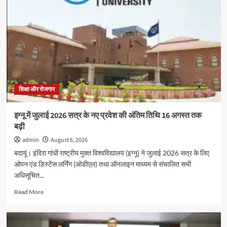
स्कूल
में
‘संस्कृत
सप्ताह’
के
अवसर
पर
विशेष
कार्यक्रम
हुआ,बच्चो
शिक्षा और रोजगार
ने
दिखाया
इग्नू में जुलाई 2026 सत्र के नए प्रवेश की अंतिम तिथि 16 अगस्त तक
उत्साह
बढ़ी
admin
August 6, 2026
बदायूं। इंदिरा गांधी राष्ट्रीय मुक्त विश्वविद्यालय (इग्नू) ने जुलाई 2026 सत्र के लिए
ओपन एंड डिस्टेंस लर्निंग (ओडीएल) तथा ऑनलाइन माध्यम से संचालित सभी
अधिसूचित...
Read
Read More
more
about
इग्नू