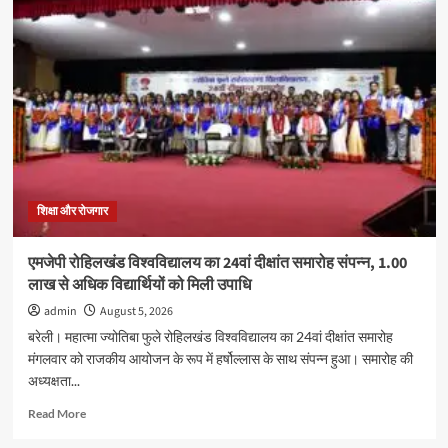
छात्रों
के
अधिकारों
को
लेकर
रामपुर
में
युवा
कांग्रेस
का
प्रदर्शन,
कई
शिक्षा और रोजगार
कार्यकर्ताओं
ने
एमजेपी रोहिलखंड विश्वविद्यालय का 24वां दीक्षांत समारोह संपन्न, 1.00
दी
लाख से अधिक विद्यार्थियों को मिली उपाधि
गिरफ्तारी
admin
August 5, 2026
बरेली। महात्मा ज्योतिबा फुले रोहिलखंड विश्वविद्यालय का 24वां दीक्षांत समारोह
मंगलवार को राजकीय आयोजन के रूप में हर्षोल्लास के साथ संपन्न हुआ। समारोह की
अध्यक्षता...
Read
Read More
more