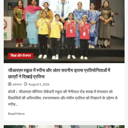
में
जुलाई
2026
सत्र
के
नए
प्रवेश
की
अंतिम
तिथि
16
शिक्षा और रोजगार
अगस्त
तक
जीआरएम स्कूल में स्पीच और अंतर सदनीय ड्रामा प्रतियोगिताओं में
बढ़ी
छात्रों ने दिखाई प्रतिभा
admin
August 5, 2026
बरेली। जीआरएम सीनियर सेकेंडरी स्कूल की नैनीताल रोड शाखा में मंगलवार को
विद्यार्थियों की अभिव्यक्ति, रचनात्मकता और मंचीय प्रतिभा को निखारने के उद्देश्य से
स्पीच...
Read
Read More
more
about