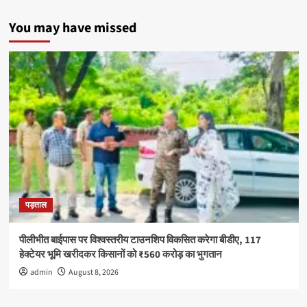
विद्यार्थियों
ने
You may have missed
ली
नशे
से
दूर
रहने
की
शपथ
पड़ताल
पीलीभीत बाईपास पर विश्वस्तरीय टाउनशिप विकसित करेगा बीडीए, 117
हेक्टेयर भूमि खरीदकर किसानों को ₹560 करोड़ का भुगतान
admin
August 8, 2026