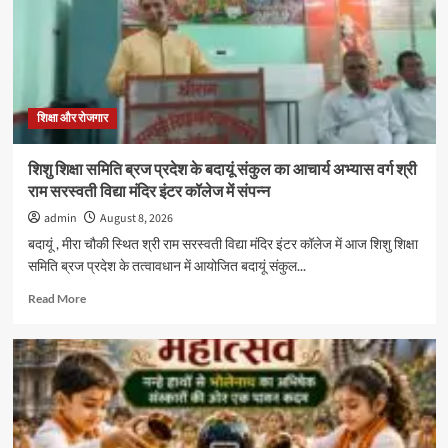
विशेषज्ञों
ने
बताए
समस्या
प्रबंधन
और
प्रभावी
शिक्षा और रोजगार
संवाद
के
शिशु शिक्षा समिति ब्रज प्रदेश के बदायूं संकुल का आचार्य अभ्यास वर्ग श्री
गुर
राम सरस्वती विद्या मंदिर इंटर कॉलेज में संपन्न
admin
August 8, 2026
बदायूं , मीरा चौकी स्थित श्री राम सरस्वती विद्या मंदिर इंटर कॉलेज में आज शिशु शिक्षा
समिति ब्रज प्रदेश के तत्वावधान में आयोजित बदायूं संकुल...
Read
Read More
more
about
शिशु
शिक्षा
समिति
ब्रज
प्रदेश
के