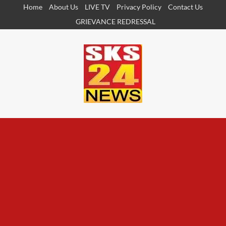
Skip
Home
About Us
LIVE TV
Privacy Policy
Contact Us
to
GRIEVANCE REDRESSAL
content