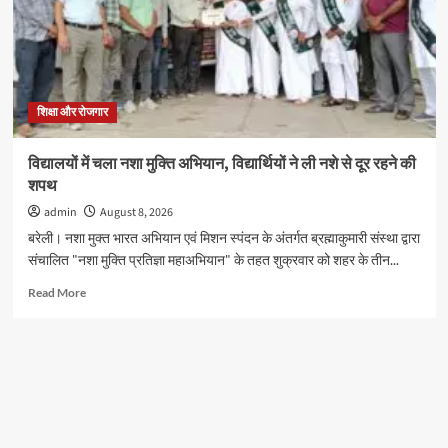
6
वर्ष
के
नन्हे
शिवभक्त
करेंगे
शिक्षा और रोजगार
रुद्राभिषेक,
सभी
विद्यालयों में चला नशा मुक्ति अभियान, विद्यार्थियों ने ली नशे से दूर रहने की
स्कूलों
शपथ
के
बच्चों
admin
August 8, 2026
को
बरेली। नशा मुक्त भारत अभियान एवं मिशन स्पंदन के अंतर्गत ब्रह्माकुमारी संस्था द्वारा
मिलेगा
संचालित "नशा मुक्ति प्रतिज्ञा महाअभियान" के तहत शुक्रवार को शहर के तीन...
मौका
Read
Read More
more
about
विद्यालयों
में
चला
नशा
मुक्ति
अभियान,