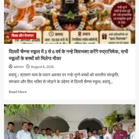
बदायूं
संकुल
का
आचार्य
अभ्यास
वर्ग
शिक्षा और रोजगार
श्री
राम
दिल्ली चैम्प्स स्कूल में 3 से 6 वर्ष के नन्हे शिवभक्त करेंगे रुद्राभिषेक, सभी
सरस्वती
स्कूलों के बच्चों को मिलेगा मौका
विद्या
मंदिर
admin
August 8, 2026
इंटर
बदायूं। श्रावण मास के पावन अवसर पर नन्हे-मुन्ने बच्चों को भारतीय संस्कृति,
कॉलेज
संस्कार और शिव भक्ति से जोड़ने के उद्देश्य से दिल्ली चैम्प्स स्कूल, बदायूं...
में
संपन्न
Read
Read More
more
about
दिल्ली
चैम्प्स
स्कूल
में
3
से