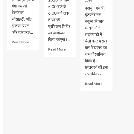
2026
गंगा बचाओ
5:00 बजे से
बदायूं। एच.पी.
वेलफेयर
6:00 बजे तक
इंटरनेशनल
सोसाइटी, ऑल
तीरंदाजी
स्कूल की सात
इंडिया रियल
प्रशिक्षण शिविर
छात्राओं ने
फॉर कल्चरल...
का आयोजन
ताइक्वांडो में
किया जाएगा।...
येलो बेल्ट प्राप्त
Read
Read More
more
कर विद्यालय का
Read
Read More
about
नाम गौरवान्वित
more
एमबीए
about
किया है।
में
भदवार
छात्राओं की इस
टॉप
गर्ल्स
उपलब्धि पर...
कर
इंटर
खुशी
कॉलेज
Read
Read More
शर्मा
में
more
ने
लगेगा
about
जीता
तीरंदाजी
एच.पी.
स्वर्ण
प्रशिक्षण
इंटरनेशनल
पदक
शिविर
स्कूल
की
सात
छात्राओं
ने