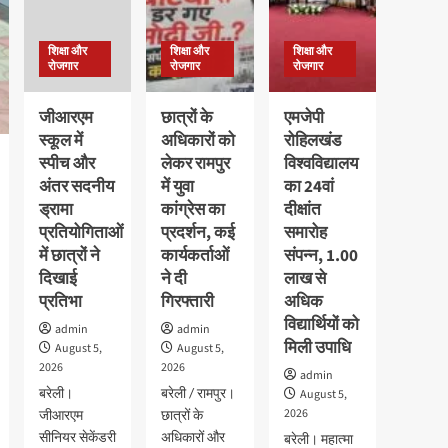
शिक्षा और
शिक्षा और
शिक्षा और
रोजगार
रोजगार
रोजगार
जीआरएम
छात्रों के
एमजेपी
स्कूल में
अधिकारों को
रोहिलखंड
स्पीच और
लेकर रामपुर
विश्वविद्यालय
अंतर सदनीय
में युवा
का 24वां
ड्रामा
कांग्रेस का
दीक्षांत
प्रतियोगिताओं
प्रदर्शन, कई
समारोह
में छात्रों ने
कार्यकर्ताओं
संपन्न, 1.00
दिखाई
ने दी
लाख से
प्रतिभा
गिरफ्तारी
अधिक
विद्यार्थियों को
admin
admin
मिली उपाधि
August 5,
August 5,
2026
2026
admin
बरेली।
बरेली / रामपुर।
August 5,
2026
जीआरएम
छात्रों के
सीनियर सेकेंडरी
अधिकारों और
बरेली। महात्मा