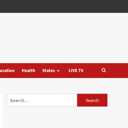
ucation
Health
States
LIVE TV
Search
for: