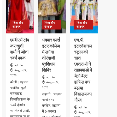
संपन्न,
सदनीय
कार्यकर्ताओं
1.00
ड्रामा
ने
लाख
प्रतियोगिताओं
दी
से
में
गिरफ्तारी
अधिक
छात्रों
शिक्षा और
शिक्षा और
शिक्षा और
विद्यार्थियों
ने
रोजगार
रोजगार
रोजगार
को
दिखाई
मिली
प्रतिभा
एमबीए में टॉप
भदवार गर्ल्स
एच.पी.
उपाधि
कर खुशी
इंटर कॉलेज
इंटरनेशनल
शर्मा ने जीता
में लगेगा
स्कूल की
स्वर्ण पदक
तीरंदाजी
सात
प्रशिक्षण
छात्राओं ने
admin
शिविर
ताइक्वांडो में
August 5,
2026
येलो बेल्ट
admin
हासिल कर
बरेली। महात्मा
August 5,
2026
बढ़ाया
ज्योतिबा फुले
रुहेलखंड
विद्यालय का
उझानी। भदवार
विश्वविद्यालय के
गौरव
गर्ल्स इंटर
24वें दीक्षांत
कॉलेज, उझानी
admin
समारोह में एमबीए
में 6 अगस्त
August 5,
की छात्रा एवं मां
2026 को सायं