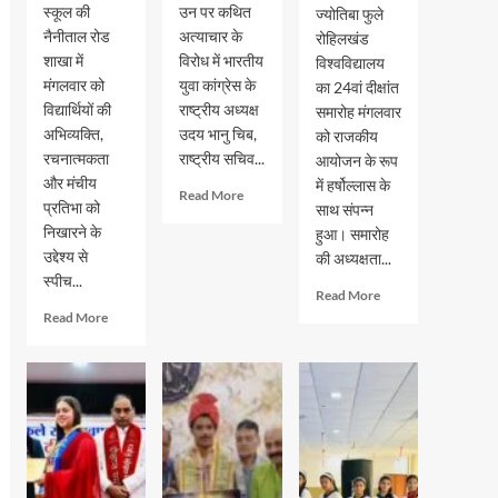
स्कूल की
उन पर कथित
ज्योतिबा फुले
नैनीताल रोड
अत्याचार के
रोहिलखंड
शाखा में
विरोध में भारतीय
विश्वविद्यालय
मंगलवार को
युवा कांग्रेस के
का 24वां दीक्षांत
विद्यार्थियों की
राष्ट्रीय अध्यक्ष
समारोह मंगलवार
अभिव्यक्ति,
उदय भानु चिब,
को राजकीय
रचनात्मकता
राष्ट्रीय सचिव...
आयोजन के रूप
और मंचीय
में हर्षोल्लास के
Read
Read More
प्रतिभा को
साथ संपन्न
more
निखारने के
हुआ। समारोह
about
उद्देश्य से
छात्रों
की अध्यक्षता...
के
स्पीच...
Read
Read More
अधिकारों
more
Read
Read More
को
about
more
लेकर
एमजेपी
about
रामपुर
रोहिलखंड
जीआरएम
में
विश्वविद्यालय
स्कूल
युवा
का
में
कांग्रेस
24वां
स्पीच
का
दीक्षांत
और
प्रदर्शन,
समारोह
अंतर
कई