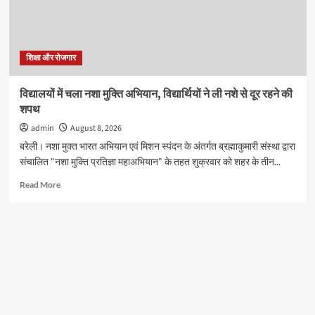
वर्ष
के
नन्हे
शिवभक्त
करेंगे
शिक्षा और रोजगार
रुद्राभिषेक,
सभी
विद्यालयों में चला नशा मुक्ति अभियान, विद्यार्थियों ने ली नशे से दूर रहने की
स्कूलों
शपथ
के
बच्चों
admin
August 8, 2026
को
बरेली। नशा मुक्त भारत अभियान एवं मिशन स्पंदन के अंतर्गत ब्रह्माकुमारी संस्था द्वारा
मिलेगा
संचालित "नशा मुक्ति प्रतिज्ञा महाअभियान" के तहत शुक्रवार को शहर के तीन...
मौका
Read
Read More
more
about
विद्यालयों
में
चला
नशा
मुक्ति
अभियान,
विद्यार्थियों