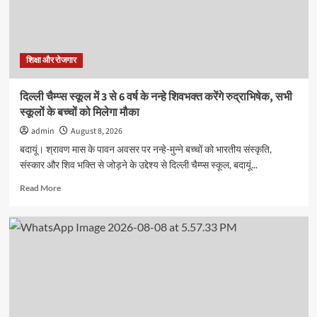
संकुल
का
आचार्य
अभ्यास
वर्ग
शिक्षा और रोजगार
श्री
राम
दिल्ली चैम्प्स स्कूल में 3 से 6 वर्ष के नन्हे शिवभक्त करेंगे रुद्राभिषेक, सभी
सरस्वती
स्कूलों के बच्चों को मिलेगा मौका
विद्या
मंदिर
admin
August 8, 2026
इंटर
बदायूं। श्रावण मास के पावन अवसर पर नन्हे-मुन्ने बच्चों को भारतीय संस्कृति,
कॉलेज
संस्कार और शिव भक्ति से जोड़ने के उद्देश्य से दिल्ली चैम्प्स स्कूल, बदायूं...
में
संपन्न
Read
Read More
more
about
दिल्ली
चैम्प्स
स्कूल
में
3
से
6