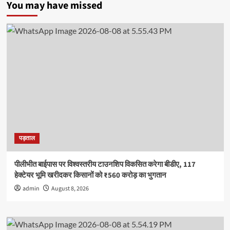
ने
You may have missed
ली
नशे
से
दूर
रहने
की
शपथ
पड़ताल
पीलीभीत बाईपास पर विश्वस्तरीय टाउनशिप विकसित करेगा बीडीए, 117
हेक्टेयर भूमि खरीदकर किसानों को ₹560 करोड़ का भुगतान
admin
August 8, 2026