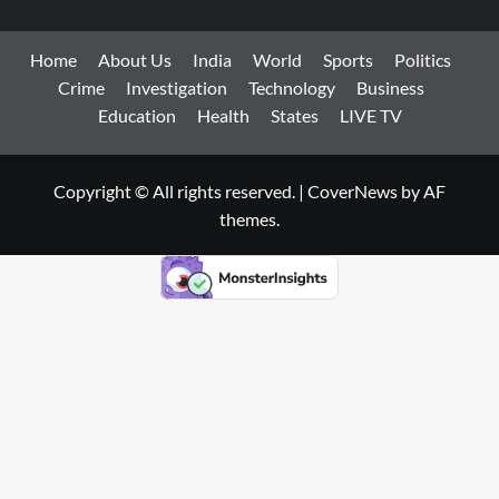
Home
About Us
India
World
Sports
Politics
Crime
Investigation
Technology
Business
Education
Health
States
LIVE TV
Copyright © All rights reserved.
|
CoverNews
by AF
themes.