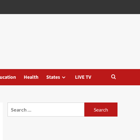
ucation
Health
States
LIVE TV
Search
for: