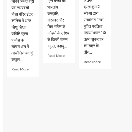
अंतर्गत
मुन्ने बच्चों को
चौकी स्थित श्री
ब्रह्माकुमारी
भारतीय
राम सरस्वती
संस्था द्वारा
संस्कृति,
विद्या मंदिर इंटर
संचालित "नशा
संस्कार और
कॉलेज में आज
मुक्ति प्रतिज्ञा
शिव भक्ति से
शिशु शिक्षा
महाअभियान" के
जोड़ने के उद्देश्य
समिति ब्रज
तहत शुक्रवार
से दिल्ली चैम्प्स
प्रदेश के
को शहर के
स्कूल, बदायूं...
तत्वावधान में
तीन...
आयोजित बदायूं
Read
Read More
संकुल...
more
Read
Read More
about
more
Read
Read More
दिल्ली
about
more
चैम्प्स
विद्यालयों
about
स्कूल
में
शिशु
में
चला
शिक्षा
3
नशा
समिति
से
मुक्ति
ब्रज
6
अभियान,
प्रदेश
वर्ष
विद्यार्थियों
के
के
ने
बदायूं
नन्हे
ली
संकुल
शिवभक्त
नशे
का