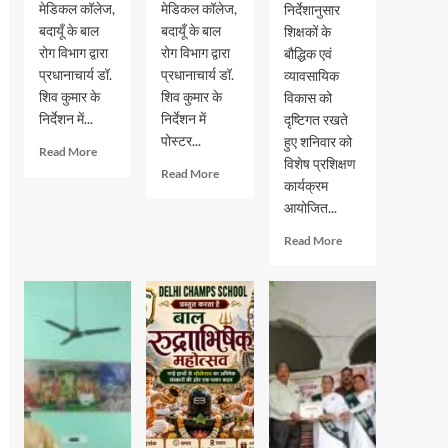
मेडिकल कॉलेज,
मेडिकल कॉलेज,
निर्देशानुसार
बदायूँ के बाल
बदायूँ के बाल
शिक्षकों के
रोग विभाग द्वारा
रोग विभाग द्वारा
बौद्धिक एवं
प्रधानाचार्य डॉ.
प्रधानाचार्य डॉ.
व्यावसायिक
शिव कुमार के
शिव कुमार के
विकास को
निर्देशन में...
निर्देशन में
दृष्टिगत रखते
पोस्टर...
हुए शनिवार को
Read
Read More
विशेष प्रशिक्षण
more
Read
Read More
कार्यक्रम
about
more
विश्व
आयोजित...
about
स्तनपान
विश्व
Read
Read More
सप्ताह
स्तनपान
more
2026
सप्ताह
about
के
2026
दातागंज
अवसर
के
के
पर
अवसर
ब्लूमिंगडेल
पोस्टर
पर
स्कूल
प्रतियोगिता
पोस्टर
में
का
प्रतियोगिता
विशेषज्ञों
आयोजन
का
ने
आयोजन
बताए
समस्या