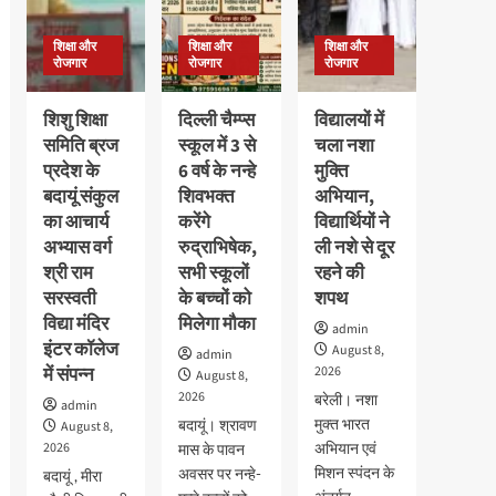
प्रबंधन
और
शिक्षा और
शिक्षा और
शिक्षा और
प्रभावी
रोजगार
रोजगार
रोजगार
संवाद
के
शिशु शिक्षा
दिल्ली चैम्प्स
विद्यालयों में
गुर
समिति ब्रज
स्कूल में 3 से
चला नशा
प्रदेश के
6 वर्ष के नन्हे
मुक्ति
बदायूं संकुल
शिवभक्त
अभियान,
का आचार्य
करेंगे
विद्यार्थियों ने
अभ्यास वर्ग
रुद्राभिषेक,
ली नशे से दूर
श्री राम
सभी स्कूलों
रहने की
सरस्वती
के बच्चों को
शपथ
विद्या मंदिर
मिलेगा मौका
admin
इंटर कॉलेज
August 8,
admin
में संपन्न
2026
August 8,
2026
बरेली। नशा
admin
मुक्त भारत
बदायूं। श्रावण
August 8,
2026
अभियान एवं
मास के पावन
मिशन स्पंदन के
अवसर पर नन्हे-
बदायूं , मीरा