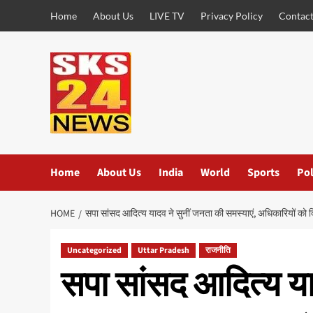
Skip
Home
About Us
LIVE TV
Privacy Policy
Contact
to
content
Home
About Us
India
World
Sports
Pol
HOME
सपा सांसद आदित्य यादव ने सुनीं जनता की समस्याएं, अधिकारियों को दिए
Uncategorized
Uttar Pradesh
राजनीति
सपा सांसद आदित्य या