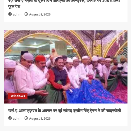
रज़ाउर्स-ए-रज़वी के दूसरे दिन आरएसी की कॉन्फ्रेंस, दरगाह पर 108 टोकरी
फूल पेश
admin
August 8, 2026
Windows
उर्स-ए-आला हज़रत के अवसर पर पूर्व सांसद प्रवीण सिंह ऐरन ने की चादरपोशी
admin
August 8, 2026