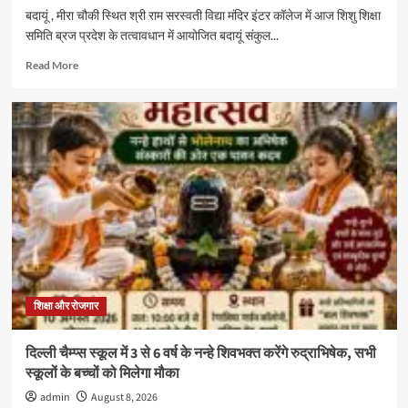
बदायूं , मीरा चौकी स्थित श्री राम सरस्वती विद्या मंदिर इंटर कॉलेज में आज शिशु शिक्षा
समिति ब्रज प्रदेश के तत्वावधान में आयोजित बदायूं संकुल...
Read
Read More
more
about
शिशु
शिक्षा
समिति
ब्रज
प्रदेश
के
बदायूं
संकुल
का
आचार्य
अभ्यास
वर्ग
शिक्षा और रोजगार
श्री
राम
दिल्ली चैम्प्स स्कूल में 3 से 6 वर्ष के नन्हे शिवभक्त करेंगे रुद्राभिषेक, सभी
सरस्वती
स्कूलों के बच्चों को मिलेगा मौका
विद्या
मंदिर
admin
August 8, 2026