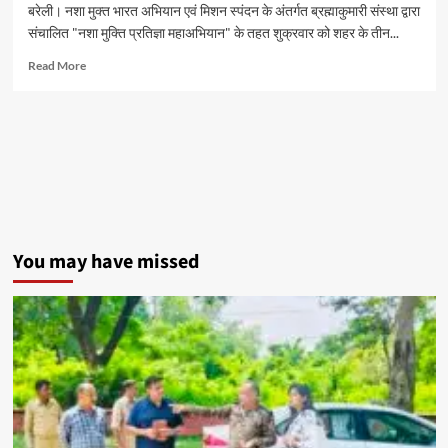
बरेली। नशा मुक्त भारत अभियान एवं मिशन स्पंदन के अंतर्गत ब्रह्माकुमारी संस्था द्वारा
मिलेगा
संचालित "नशा मुक्ति प्रतिज्ञा महाअभियान" के तहत शुक्रवार को शहर के तीन...
मौका
Read
Read More
more
about
विद्यालयों
में
चला
नशा
मुक्ति
अभियान,
विद्यार्थियों
ने
You may have missed
ली
नशे
से
दूर
रहने
की
शपथ