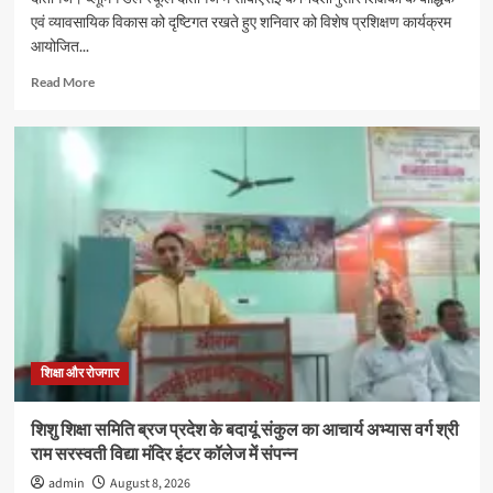
एवं व्यावसायिक विकास को दृष्टिगत रखते हुए शनिवार को विशेष प्रशिक्षण कार्यक्रम
आयोजित...
Read
Read More
more
about
दातागंज
के
ब्लूमिंगडेल
स्कूल
में
विशेषज्ञों
ने
बताए
समस्या
प्रबंधन
और
प्रभावी
शिक्षा और रोजगार
संवाद
के
शिशु शिक्षा समिति ब्रज प्रदेश के बदायूं संकुल का आचार्य अभ्यास वर्ग श्री
गुर
राम सरस्वती विद्या मंदिर इंटर कॉलेज में संपन्न
admin
August 8, 2026