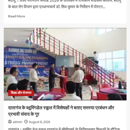
बदायूँ,। विश्व स्तनपान सप्ताह 2026 के उपलक्ष्य में राजकीय मेडिकल कॉलेज, बदायूँ
के बाल रोग विभाग द्वारा प्रधानाचार्य डॉ. शिव कुमार के निर्देशन में पोस्टर...
Read
Read More
more
about
विश्व
स्तनपान
सप्ताह
2026
के
अवसर
पर
पोस्टर
प्रतियोगिता
का
आयोजन
शिक्षा और रोजगार
दातागंज के ब्लूमिंगडेल स्कूल में विशेषज्ञों ने बताए समस्या प्रबंधन और
प्रभावी संवाद के गुर
admin
August 8, 2026
दातागंज। ब्लूमिंग डेल स्कूल दातागंज में सीबीएसई के निर्देशानुसार शिक्षकों के बौद्धिक