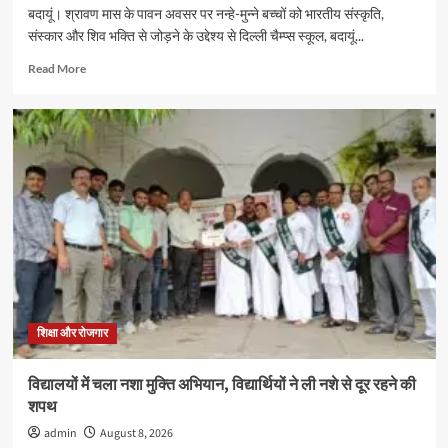
इंटर
बदायूं। श्रावण मास के पावन अवसर पर नन्हे-मुन्ने बच्चों को भारतीय संस्कृति,
कॉलेज
संस्कार और शिव भक्ति से जोड़ने के उद्देश्य से दिल्ली चैम्प्स स्कूल, बदायूं...
में
संपन्न
Read
Read More
more
about
दिल्ली
चैम्प्स
स्कूल
में
3
से
6
वर्ष
के
नन्हे
शिवभक्त
करेंगे
शिक्षा और रोजगार
रुद्राभिषेक,
सभी
विद्यालयों में चला नशा मुक्ति अभियान, विद्यार्थियों ने ली नशे से दूर रहने की
स्कूलों
शपथ
के
बच्चों
admin
August 8, 2026
को