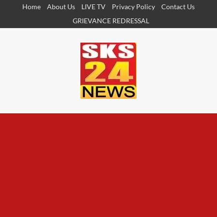
Skip
Home
About Us
LIVE TV
Privacy Policy
Contact Us
to
GRIEVANCE REDRESSAL
content