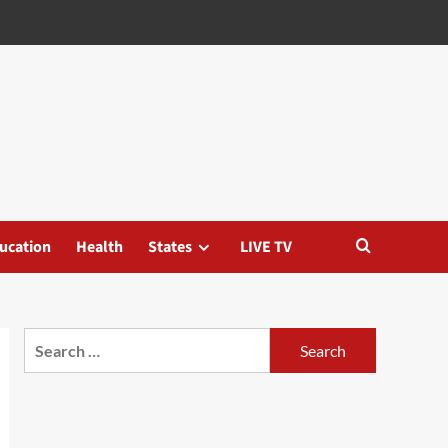
ucation
Health
States
LIVE TV
Search
for: