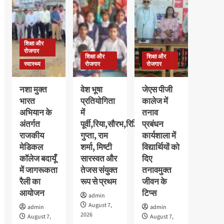
छात्राओं
की
का
मेधावी
पौधरोपण
अवलीन
के
कालरा
साथ
शिक्षा और
को
हुआ
रोजगार
मिला
शिक्षा और
शिक्षा और
स्वागत
गोल्ड
स्वास्थ्य
रोजगार
रोजगार
मेडल,
11
नशा मुक्त
वेश भूषा
जेएस पीजी
हजार
भारत
प्रतियोगिता
कालेज में
रुपये
अभियान के
में
तनाव
के
नकद
अंतर्गत
पूर्वी,रिया,सौरभ,रिद्धि
प्रबंधन
पुरस्कार
राजकीय
गुप्ता, राम
कार्यशाला में
से
मेडिकल
शर्मा, मिष्टी
विद्यार्थियों को
सम्मानित
कॉलेज बदायूँ
सारस्वत और
दिए
में जागरूकता
तेजस संयुक्त
तनावमुक्त
रैली का
रूप से प्रथम
जीवन के
आयोजन
टिप्स
admin
August 7,
admin
admin
2026
August 7,
August 7,