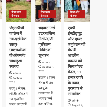
शिक्षा और
शिक्षा और
शिक्षा और
रोजगार
रोजगार
रोजगार
जेएस पीजी
भदवार गर्ल्स
एचपी
कालेज में
इंटर कॉलेज
इंस्टीट्यूट
नव-प्रवेशित
में तीरंदाजी
ऑफ हायर
छात्र-
प्रशिक्षण
एजुकेशन की
छात्राओं का
शिविर का
मेधावी
पौधरोपण के
शुभारंभ
अवलीन
साथ हुआ
कालरा को
admin
स्वागत
मिला गोल्ड
August 7,
2026
मेडल, 11
admin
हजार रुपये
उझानी। जिला
August 7,
2026
के नकद
तीरंदाजी संघ
बदायूं के
पुरस्कार से
बदायूँ। जे.एस.
तत्वावधान में
सम्मानित
(पीजी) कॉलेज में
भदवार गर्ल्स
नव-प्रवेशित
admin
इंटर कॉलेज,
छात्र-छात्राओं
August 7,