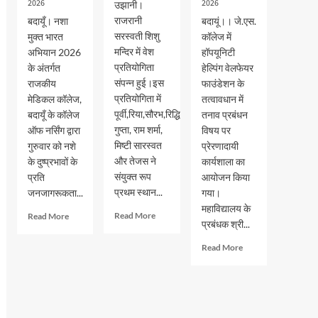
2026
2026
उझानी।
राजरानी
बदायूँ। नशा
बदायूं।। जे.एस.
सरस्वती शिशु
मुक्त भारत
कॉलेज में
मन्दिर में वेश
अभियान 2026
हॉपयूनिटी
प्रतियोगिता
के अंतर्गत
हेल्पिंग वेलफेयर
संपन्न हुई।इस
राजकीय
फाउंडेशन के
प्रतियोगिता में
मेडिकल कॉलेज,
तत्वावधान में
पूर्वी,रिया,सौरभ,रिद्धि
बदायूँ के कॉलेज
तनाव प्रबंधन
गुप्ता, राम शर्मा,
ऑफ नर्सिंग द्वारा
विषय पर
मिष्टी सारस्वत
गुरुवार को नशे
प्रेरणादायी
और तेजस ने
के दुष्प्रभावों के
कार्यशाला का
संयुक्त रूप
प्रति
आयोजन किया
प्रथम स्थान...
जनजागरूकता...
गया।
महाविद्यालय के
Read
Read
Read More
Read More
प्रबंधक श्री...
more
more
about
about
Read
Read More
वेश
नशा
more
भूषा
मुक्त
about
प्रतियोगिता
भारत
जेएस
में
अभियान
पीजी
पूर्वी,रिया,सौरभ,रिद्धि
के
कालेज