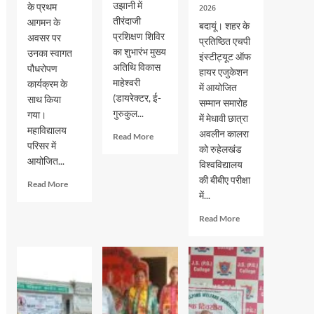
उझानी में
के प्रथम
2026
तीरंदाजी
आगमन के
बदायूं। शहर के
प्रशिक्षण शिविर
अवसर पर
प्रतिष्ठित एचपी
का शुभारंभ मुख्य
उनका स्वागत
इंस्टीट्यूट ऑफ
अतिथि विकास
पौधरोपण
हायर एजुकेशन
माहेश्वरी
कार्यक्रम के
में आयोजित
(डायरेक्टर, ई-
साथ किया
सम्मान समारोह
गुरुकुल...
गया।
में मेधावी छात्रा
महाविद्यालय
अवलीन कालरा
Read
Read More
परिसर में
more
को रुहेलखंड
आयोजित...
about
विश्वविद्यालय
भदवार
की बीबीए परीक्षा
Read
Read More
गर्ल्स
में...
more
इंटर
about
कॉलेज
Read
Read More
जेएस
में
more
पीजी
तीरंदाजी
about
कालेज
प्रशिक्षण
एचपी
में
शिविर
इंस्टीट्यूट
नव-
का
ऑफ
प्रवेशित
शुभारंभ
हायर
छात्र-
एजुकेशन