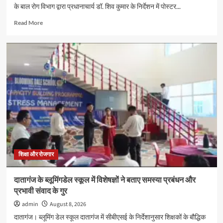
के बाल रोग विभाग द्वारा प्रधानाचार्य डॉ. शिव कुमार के निर्देशन में पोस्टर...
Read
Read More
more
about
विश्व
स्तनपान
सप्ताह
2026
के
अवसर
पर
पोस्टर
प्रतियोगिता
का
आयोजन
शिक्षा और रोजगार
दातागंज के ब्लूमिंगडेल स्कूल में विशेषज्ञों ने बताए समस्या प्रबंधन और
प्रभावी संवाद के गुर
admin
August 8, 2026
दातागंज। ब्लूमिंग डेल स्कूल दातागंज में सीबीएसई के निर्देशानुसार शिक्षकों के बौद्धिक