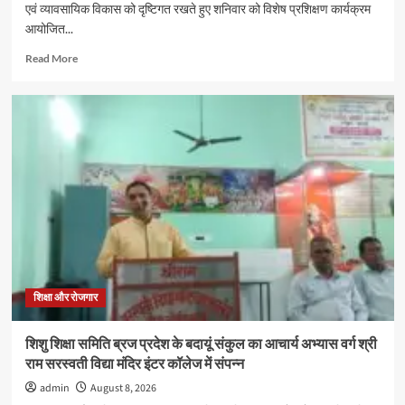
एवं व्यावसायिक विकास को दृष्टिगत रखते हुए शनिवार को विशेष प्रशिक्षण कार्यक्रम
आयोजित...
Read
Read More
more
about
दातागंज
के
ब्लूमिंगडेल
स्कूल
में
विशेषज्ञों
ने
बताए
समस्या
प्रबंधन
और
प्रभावी
शिक्षा और रोजगार
संवाद
के
शिशु शिक्षा समिति ब्रज प्रदेश के बदायूं संकुल का आचार्य अभ्यास वर्ग श्री
गुर
राम सरस्वती विद्या मंदिर इंटर कॉलेज में संपन्न
admin
August 8, 2026