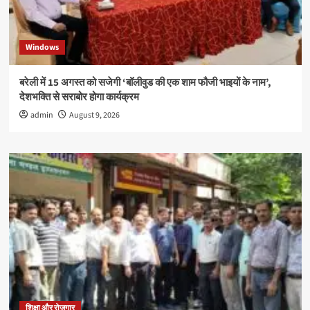
कॉलेज
में
संपन्न
Windows
बरेली में 15 अगस्त को सजेगी ‘बॉलीवुड की एक शाम फौजी भाइयों के नाम’,
देशभक्ति से सराबोर होगा कार्यक्रम
admin
August 9, 2026
शिक्षा और रोजगार