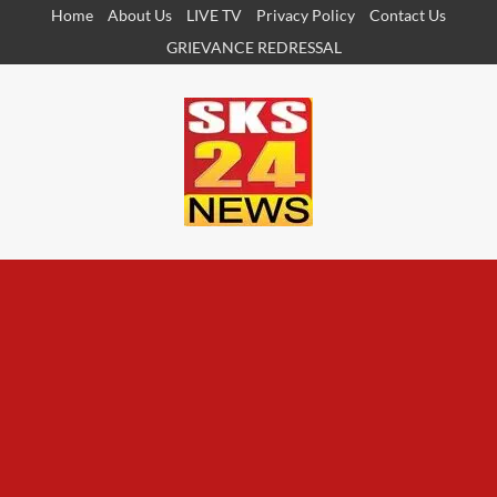
Skip
Home
About Us
LIVE TV
Privacy Policy
Contact Us
to
GRIEVANCE REDRESSAL
content