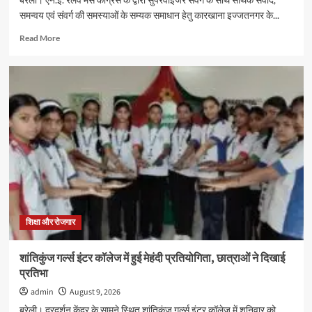
समन्वय एवं संवर्ग की समस्याओं के सम्यक समाधान हेतु कारखाना इज्जतनगर के...
Read
Read More
more
about
एन.ई.
रेलवे
मेंस
कांग्रेस
ने
आयोजित
किया
पर्यवेक्षक
संवाद
कार्यक्रम
शिक्षा और रोजगार
शांतिकुंज गर्ल्स इंटर कॉलेज में हुई मेहंदी प्रतियोगिता, छात्राओं ने दिखाई
प्रतिभा
admin
August 9, 2026
बरेली। दूरदर्शन केंद्र के सामने स्थित शांतिकुंज गर्ल्स इंटर कॉलेज में शनिवार को