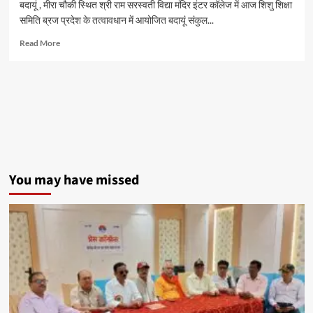
बदायूं , मीरा चौकी स्थित श्री राम सरस्वती विद्या मंदिर इंटर कॉलेज में आज शिशु शिक्षा
समिति ब्रज प्रदेश के तत्वावधान में आयोजित बदायूं संकुल...
Read
Read More
more
about
शिशु
शिक्षा
समिति
ब्रज
प्रदेश
के
बदायूं
संकुल
You may have missed
का
आचार्य
अभ्यास
वर्ग
श्री
राम
सरस्वती
विद्या
मंदिर
इंटर