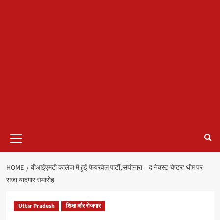
Primary
Menu
HOME
बीआईएमटी कालेज में हुई फेयरवेल पार्टी,‘संयोनारा – द नेक्स्ट चैप्टर’ थीम पर
सजा यादगार समारोह
Uttar Pradesh
शिक्षा और रोजगार