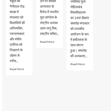
स्कूल की
उन पर कथित
ज्योतिबा फुले
नैनीताल रोड
अत्याचार के
रोहिलखंड
शाखा में
विरोध में भारतीय
विश्वविद्यालय
मंगलवार को
युवा कांग्रेस के
का 24वां दीक्षांत
विद्यार्थियों की
राष्ट्रीय अध्यक्ष
समारोह मंगलवार
अभिव्यक्ति,
उदय भानु चिब,
को राजकीय
रचनात्मकता
राष्ट्रीय सचिव...
आयोजन के रूप
और मंचीय
में हर्षोल्लास के
Read
Read More
प्रतिभा को
साथ संपन्न
more
निखारने के
हुआ। समारोह
about
उद्देश्य से
छात्रों
की अध्यक्षता...
के
स्पीच...
Read
Read More
अधिकारों
more
Read
Read More
को
about
more
लेकर
एमजेपी
about
रामपुर
रोहिलखंड
जीआरएम
में
विश्वविद्यालय
स्कूल
युवा
का
में
कांग्रेस
24वां
स्पीच
का
दीक्षांत
और
प्रदर्शन,
समारोह
अंतर
कई
संपन्न,
सदनीय