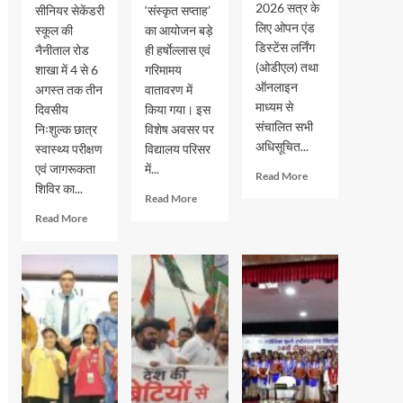
2026 सत्र के
सीनियर सेकेंडरी
‘संस्कृत सप्ताह’
लिए ओपन एंड
स्कूल की
का आयोजन बड़े
डिस्टेंस लर्निंग
नैनीताल रोड
ही हर्षाेल्लास एवं
(ओडीएल) तथा
शाखा में 4 से 6
गरिमामय
ऑनलाइन
अगस्त तक तीन
वातावरण में
माध्यम से
दिवसीय
किया गया। इस
संचालित सभी
निःशुल्क छात्र
विशेष अवसर पर
अधिसूचित...
स्वास्थ्य परीक्षण
विद्यालय परिसर
एवं जागरूकता
में...
Read
Read More
शिविर का...
more
Read
Read More
about
more
Read
Read More
इग्नू
about
more
में
मदर
about
जुलाई
एथीना
जीआरएम
2026
स्कूल
स्कूल
सत्र
में
में
के
‘संस्कृत
तीन
नए
सप्ताह’
दिवसीय
प्रवेश
के
स्वास्थ्य
की
अवसर
शिविर
अंतिम
पर
सम्पन्न,
तिथि
विशेष