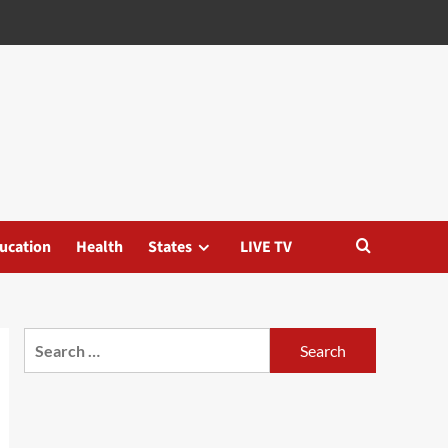
ucation
Health
States
LIVE TV
Search
for: