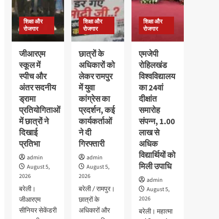
600
16
कार्यक्रम
विद्यार्थियों
अगस्त
हुआ,बच्चो
का
शिक्षा और
शिक्षा और
शिक्षा और
तक
ने
निःशुल्क
रोजगार
रोजगार
रोजगार
बढ़ी
दिखाया
स्वास्थ्य
उत्साह
परीक्षण
जीआरएम
छात्रों के
एमजेपी
स्कूल में
अधिकारों को
रोहिलखंड
स्पीच और
लेकर रामपुर
विश्वविद्यालय
अंतर सदनीय
में युवा
का 24वां
ड्रामा
कांग्रेस का
दीक्षांत
प्रतियोगिताओं
प्रदर्शन, कई
समारोह
में छात्रों ने
कार्यकर्ताओं
संपन्न, 1.00
दिखाई
ने दी
लाख से
प्रतिभा
गिरफ्तारी
अधिक
विद्यार्थियों को
admin
admin
मिली उपाधि
August 5,
August 5,
2026
2026
admin
बरेली।
बरेली / रामपुर।
August 5,
2026
जीआरएम
छात्रों के
सीनियर सेकेंडरी
अधिकारों और
बरेली। महात्मा