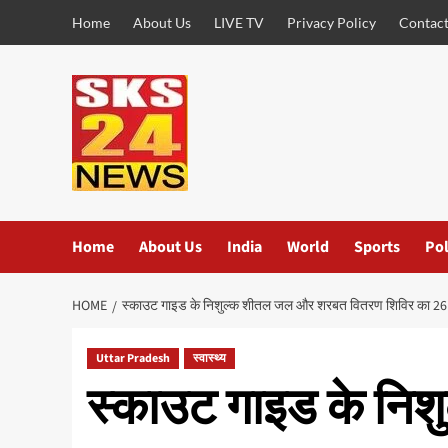
Skip
Home
About Us
LIVE TV
Privacy Policy
Contact
to
content
Home
About Us
India
World
Sports
Pol
HOME
स्काउट गाइड के निशुल्क शीतल जल और शरबत वितरण शिविर का 26 व
Uttar Pradesh
स्वास्थ्य
स्काउट गाइड के नि