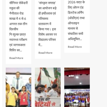
2026 सत्र के
सीनियर सेकेंडरी
‘संस्कृत सप्ताह’
लिए ओपन एंड
स्कूल की
का आयोजन बड़े
डिस्टेंस लर्निंग
नैनीताल रोड
ही हर्षाेल्लास एवं
(ओडीएल) तथा
शाखा में 4 से 6
गरिमामय
ऑनलाइन
अगस्त तक तीन
वातावरण में
माध्यम से
दिवसीय
किया गया। इस
संचालित सभी
निःशुल्क छात्र
विशेष अवसर पर
अधिसूचित...
स्वास्थ्य परीक्षण
विद्यालय परिसर
एवं जागरूकता
में...
Read
Read More
शिविर का...
more
Read
Read More
about
more
Read
Read More
इग्नू
about
more
में
मदर
about
जुलाई
एथीना
जीआरएम
2026
स्कूल
स्कूल
सत्र
में
में
के
‘संस्कृत
तीन
नए
सप्ताह’
दिवसीय
प्रवेश
के
स्वास्थ्य
की
अवसर
शिविर
अंतिम
पर
सम्पन्न,
तिथि
विशेष