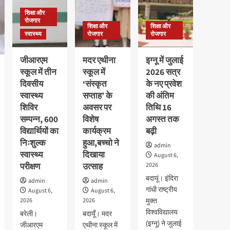
शिक्षा और
रोजगार
शिक्षा और
शिक्षा और
स्वास्थ्य
रोजगार
रोजगार
जीआरएम
मदर एथीना
इग्नू में जुलाई
स्कूल में तीन
स्कूल में
2026 सत्र
दिवसीय
‘संस्कृत
के नए प्रवेश
स्वास्थ्य
सप्ताह’ के
की अंतिम
शिविर
अवसर पर
तिथि 16
सम्पन्न, 600
विशेष
अगस्त तक
विद्यार्थियों का
कार्यक्रम
बढ़ी
निःशुल्क
हुआ,बच्चो ने
admin
स्वास्थ्य
दिखाया
August 6,
परीक्षण
उत्साह
2026
बदायूं। इंदिरा
admin
admin
गांधी राष्ट्रीय
August 6,
August 6,
2026
2026
मुक्त
विश्वविद्यालय
बरेली।
बदायूँ। मदर
(इग्नू) ने जुलाई
जीआरएम
एथीना स्कूल में