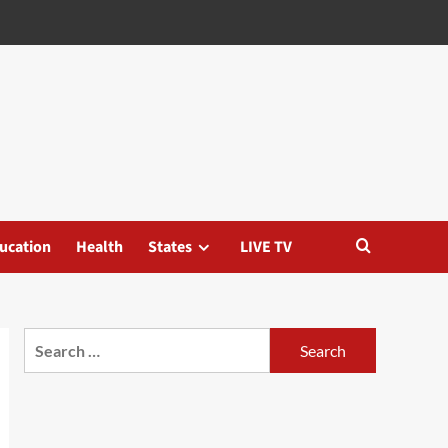
ucation
Health
States
LIVE TV
Search
for: