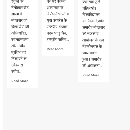
स्कूल की
उन पर कथित
ज्योतिबा फुले
नैनीताल रोड
अत्याचार के
रोहिलखंड
शाखा में
विरोध में भारतीय
विश्वविद्यालय
मंगलवार को
युवा कांग्रेस के
का 24वां दीक्षांत
विद्यार्थियों की
राष्ट्रीय अध्यक्ष
समारोह मंगलवार
अभिव्यक्ति,
उदय भानु चिब,
को राजकीय
रचनात्मकता
राष्ट्रीय सचिव...
आयोजन के रूप
और मंचीय
में हर्षोल्लास के
Read
Read More
प्रतिभा को
साथ संपन्न
more
निखारने के
हुआ। समारोह
about
उद्देश्य से
छात्रों
की अध्यक्षता...
के
स्पीच...
Read
Read More
अधिकारों
more
Read
Read More
को
about
more
लेकर
एमजेपी
about
रामपुर
रोहिलखंड
जीआरएम
में
विश्वविद्यालय
स्कूल
युवा
का
में
कांग्रेस
24वां
स्पीच
का
दीक्षांत
और
प्रदर्शन,
समारोह
अंतर
कई
संपन्न,
सदनीय