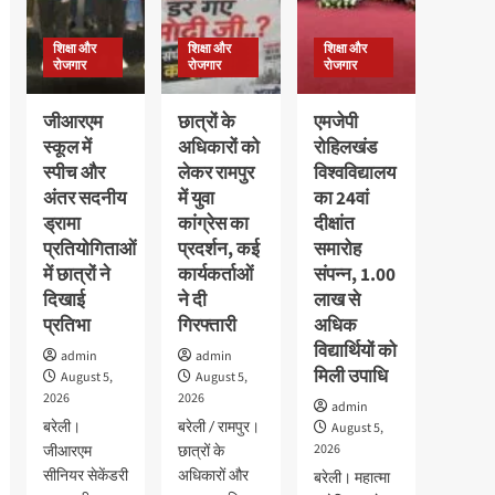
600
16
कार्यक्रम
विद्यार्थियों
अगस्त
हुआ,बच्चो
का
शिक्षा और
शिक्षा और
शिक्षा और
तक
ने
निःशुल्क
रोजगार
रोजगार
रोजगार
बढ़ी
दिखाया
स्वास्थ्य
उत्साह
परीक्षण
जीआरएम
छात्रों के
एमजेपी
स्कूल में
अधिकारों को
रोहिलखंड
स्पीच और
लेकर रामपुर
विश्वविद्यालय
अंतर सदनीय
में युवा
का 24वां
ड्रामा
कांग्रेस का
दीक्षांत
प्रतियोगिताओं
प्रदर्शन, कई
समारोह
में छात्रों ने
कार्यकर्ताओं
संपन्न, 1.00
दिखाई
ने दी
लाख से
प्रतिभा
गिरफ्तारी
अधिक
विद्यार्थियों को
admin
admin
मिली उपाधि
August 5,
August 5,
2026
2026
admin
बरेली।
बरेली / रामपुर।
August 5,
2026
जीआरएम
छात्रों के
सीनियर सेकेंडरी
अधिकारों और
बरेली। महात्मा