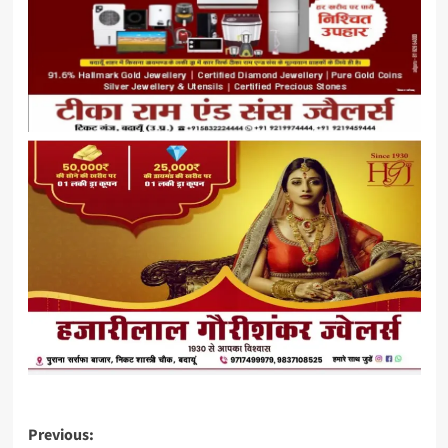
Post
Previous: