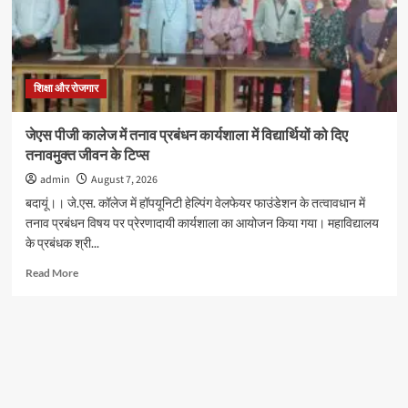
राम
शर्मा,
मिष्टी
सारस्वत
और
तेजस
शिक्षा और रोजगार
संयुक्त
रूप
जेएस पीजी कालेज में तनाव प्रबंधन कार्यशाला में विद्यार्थियों को दिए
से
तनावमुक्त जीवन के टिप्स
प्रथम
admin
August 7, 2026
बदायूं।। जे.एस. कॉलेज में हॉपयूनिटी हेल्पिंग वेलफेयर फाउंडेशन के तत्वावधान में
तनाव प्रबंधन विषय पर प्रेरणादायी कार्यशाला का आयोजन किया गया। महाविद्यालय
के प्रबंधक श्री...
Read
Read More
more
about
जेएस
पीजी
कालेज
में
तनाव