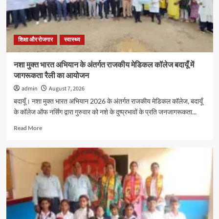
अवलीन
कालरा
को
मिला
गोल्ड
शिक्षा और रोजगार
स्वास्थ्य
मेडल,
11
नशा मुक्त भारत अभियान के अंतर्गत राजकीय मेडिकल कॉलेज बदायूँ में
हजार
जागरूकता रैली का आयोजन
रुपये
के
admin
August 7, 2026
नकद
बदायूँ। नशा मुक्त भारत अभियान 2026 के अंतर्गत राजकीय मेडिकल कॉलेज, बदायूँ
पुरस्कार
के कॉलेज ऑफ नर्सिंग द्वारा गुरुवार को नशे के दुष्प्रभावों के प्रति जनजागरूकता...
से
सम्मानित
Read
Read More
more
about
नशा
मुक्त
भारत
अभियान
के
अंतर्गत
राजकीय