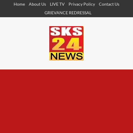
Skip
Home
About Us
LIVE TV
Privacy Policy
Contact Us
to
GRIEVANCE REDRESSAL
content