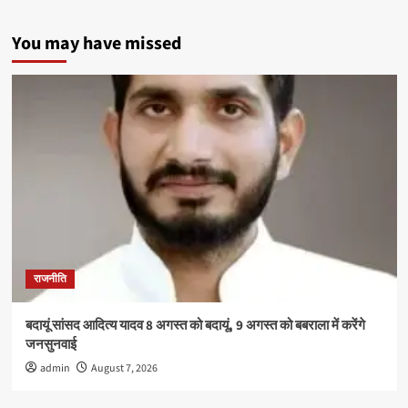
प्रबंधन
कार्यशाला
में
You may have missed
विद्यार्थियों
को
दिए
तनावमुक्त
जीवन
के
टिप्स
राजनीति
बदायूं सांसद आदित्य यादव 8 अगस्त को बदायूं, 9 अगस्त को बबराला में करेंगे
जनसुनवाई
admin
August 7, 2026