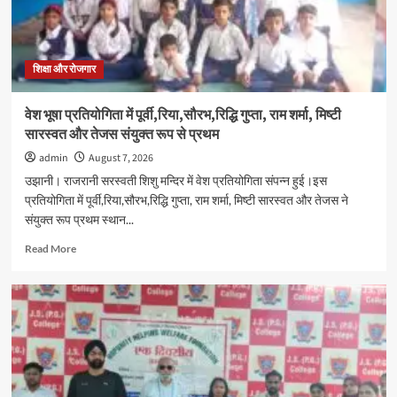
मेडिकल
कॉलेज
बदायूँ
में
जागरूकता
शिक्षा और रोजगार
रैली
का
वेश भूषा प्रतियोगिता में पूर्वी,रिया,सौरभ,रिद्धि गुप्ता, राम शर्मा, मिष्टी
आयोजन
सारस्वत और तेजस संयुक्त रूप से प्रथम
admin
August 7, 2026
उझानी। राजरानी सरस्वती शिशु मन्दिर में वेश प्रतियोगिता संपन्न हुई।इस
प्रतियोगिता में पूर्वी,रिया,सौरभ,रिद्धि गुप्ता, राम शर्मा, मिष्टी सारस्वत और तेजस ने
संयुक्त रूप प्रथम स्थान...
Read
Read More
more
about
वेश
भूषा
प्रतियोगिता
में
पूर्वी,रिया,सौरभ,रिद्धि
गुप्ता,