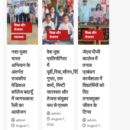
छात्राओं
की
का
मेधावी
पौधरोपण
अवलीन
के
कालरा
साथ
शिक्षा और
को
हुआ
रोजगार
मिला
शिक्षा और
शिक्षा और
स्वागत
गोल्ड
स्वास्थ्य
रोजगार
रोजगार
मेडल,
11
नशा मुक्त
वेश भूषा
जेएस पीजी
हजार
भारत
प्रतियोगिता
कालेज में
रुपये
अभियान के
में
तनाव
के
नकद
अंतर्गत
पूर्वी,रिया,सौरभ,रिद्धि
प्रबंधन
पुरस्कार
राजकीय
गुप्ता, राम
कार्यशाला में
से
मेडिकल
शर्मा, मिष्टी
विद्यार्थियों को
सम्मानित
कॉलेज बदायूँ
सारस्वत और
दिए
में जागरूकता
तेजस संयुक्त
तनावमुक्त
रैली का
रूप से प्रथम
जीवन के
आयोजन
टिप्स
admin
August 7,
admin
admin
2026
August 7,
August 7,