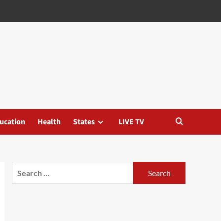
ucation
Health
States
LIVE TV
Search
for: