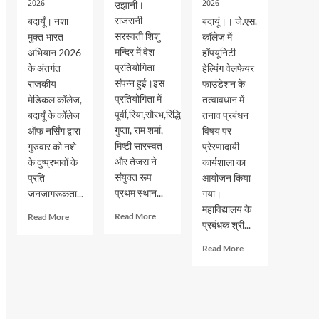
2026
2026
उझानी।
राजरानी
बदायूँ। नशा
बदायूं।। जे.एस.
सरस्वती शिशु
मुक्त भारत
कॉलेज में
मन्दिर में वेश
अभियान 2026
हॉपयूनिटी
प्रतियोगिता
के अंतर्गत
हेल्पिंग वेलफेयर
संपन्न हुई।इस
राजकीय
फाउंडेशन के
प्रतियोगिता में
मेडिकल कॉलेज,
तत्वावधान में
पूर्वी,रिया,सौरभ,रिद्धि
बदायूँ के कॉलेज
तनाव प्रबंधन
गुप्ता, राम शर्मा,
ऑफ नर्सिंग द्वारा
विषय पर
मिष्टी सारस्वत
गुरुवार को नशे
प्रेरणादायी
और तेजस ने
के दुष्प्रभावों के
कार्यशाला का
संयुक्त रूप
प्रति
आयोजन किया
प्रथम स्थान...
जनजागरूकता...
गया।
महाविद्यालय के
Read
Read
Read More
Read More
प्रबंधक श्री...
more
more
about
about
Read
Read More
वेश
नशा
more
भूषा
मुक्त
about
प्रतियोगिता
भारत
जेएस
में
अभियान
पीजी
पूर्वी,रिया,सौरभ,रिद्धि
के
कालेज