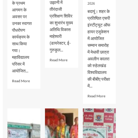
उझानी में
के प्रथम
2026
तीरंदाजी
आगमन के
बदायूं। शहर के
प्रशिक्षण शिविर
अवसर पर
प्रतिष्ठित एचपी
का शुभारंभ मुख्य
उनका स्वागत
इंस्टीट्यूट ऑफ
अतिथि विकास
पौधरोपण
हायर एजुकेशन
माहेश्वरी
कार्यक्रम के
में आयोजित
(डायरेक्टर, ई-
साथ किया
सम्मान समारोह
गुरुकुल...
गया।
में मेधावी छात्रा
महाविद्यालय
अवलीन कालरा
Read
Read More
परिसर में
more
को रुहेलखंड
आयोजित...
about
विश्वविद्यालय
भदवार
की बीबीए परीक्षा
Read
Read More
गर्ल्स
में...
more
इंटर
about
कॉलेज
Read
Read More
जेएस
में
more
पीजी
तीरंदाजी
about
कालेज
प्रशिक्षण
एचपी
में
शिविर
इंस्टीट्यूट
नव-
का
ऑफ
प्रवेशित
शुभारंभ
हायर
छात्र-
एजुकेशन