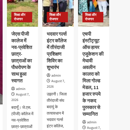
शिक्षा और
शिक्षा और
शिक्षा और
रोजगार
रोजगार
रोजगार
जेएस पीजी
भदवार गर्ल्स
एचपी
कालेज में
इंटर कॉलेज
इंस्टीट्यूट
नव-प्रवेशित
में तीरंदाजी
ऑफ हायर
छात्र-
प्रशिक्षण
एजुकेशन की
छात्राओं का
शिविर का
मेधावी
पौधरोपण के
शुभारंभ
अवलीन
साथ हुआ
कालरा को
admin
स्वागत
मिला गोल्ड
August 7,
2026
मेडल, 11
admin
हजार रुपये
उझानी। जिला
August 7,
2026
के नकद
तीरंदाजी संघ
बदायूं के
पुरस्कार से
बदायूँ। जे.एस.
तत्वावधान में
सम्मानित
(पीजी) कॉलेज में
भदवार गर्ल्स
नव-प्रवेशित
admin
इंटर कॉलेज,
छात्र-छात्राओं
August 7,