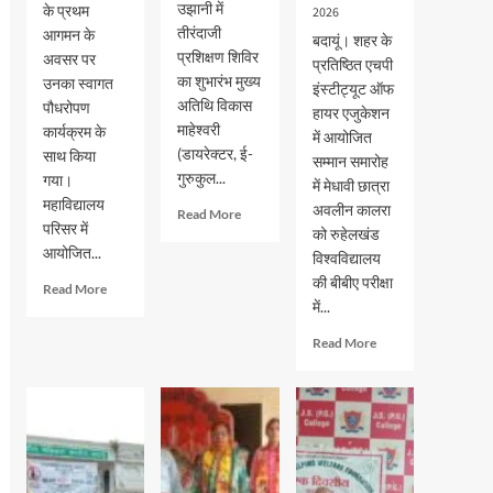
उझानी में
के प्रथम
2026
तीरंदाजी
आगमन के
बदायूं। शहर के
प्रशिक्षण शिविर
अवसर पर
प्रतिष्ठित एचपी
का शुभारंभ मुख्य
उनका स्वागत
इंस्टीट्यूट ऑफ
अतिथि विकास
पौधरोपण
हायर एजुकेशन
माहेश्वरी
कार्यक्रम के
में आयोजित
(डायरेक्टर, ई-
साथ किया
सम्मान समारोह
गुरुकुल...
गया।
में मेधावी छात्रा
महाविद्यालय
अवलीन कालरा
Read
Read More
परिसर में
more
को रुहेलखंड
आयोजित...
about
विश्वविद्यालय
भदवार
की बीबीए परीक्षा
Read
Read More
गर्ल्स
में...
more
इंटर
about
कॉलेज
Read
Read More
जेएस
में
more
पीजी
तीरंदाजी
about
कालेज
प्रशिक्षण
एचपी
में
शिविर
इंस्टीट्यूट
नव-
का
ऑफ
प्रवेशित
शुभारंभ
हायर
छात्र-
एजुकेशन