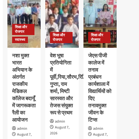
छात्राओं
की
का
मेधावी
पौधरोपण
अवलीन
के
कालरा
साथ
शिक्षा और
को
हुआ
रोजगार
मिला
शिक्षा और
शिक्षा और
स्वागत
गोल्ड
स्वास्थ्य
रोजगार
रोजगार
मेडल,
11
नशा मुक्त
वेश भूषा
जेएस पीजी
हजार
भारत
प्रतियोगिता
कालेज में
रुपये
अभियान के
में
तनाव
के
नकद
अंतर्गत
पूर्वी,रिया,सौरभ,रिद्धि
प्रबंधन
पुरस्कार
राजकीय
गुप्ता, राम
कार्यशाला में
से
मेडिकल
शर्मा, मिष्टी
विद्यार्थियों को
सम्मानित
कॉलेज बदायूँ
सारस्वत और
दिए
में जागरूकता
तेजस संयुक्त
तनावमुक्त
रैली का
रूप से प्रथम
जीवन के
आयोजन
टिप्स
admin
August 7,
admin
admin
2026
August 7,
August 7,