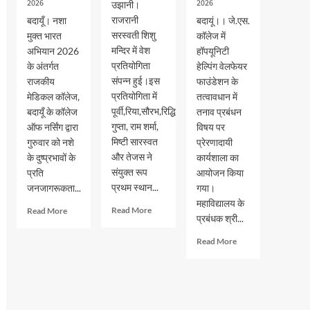
2026
2026
उझानी।
राजरानी
बदायूँ। नशा
बदायूं।। जे.एस.
सरस्वती शिशु
मुक्त भारत
कॉलेज में
मन्दिर में वेश
अभियान 2026
हॉपयूनिटी
प्रतियोगिता
के अंतर्गत
हेल्पिंग वेलफेयर
संपन्न हुई।इस
राजकीय
फाउंडेशन के
प्रतियोगिता में
मेडिकल कॉलेज,
तत्वावधान में
पूर्वी,रिया,सौरभ,रिद्धि
बदायूँ के कॉलेज
तनाव प्रबंधन
गुप्ता, राम शर्मा,
ऑफ नर्सिंग द्वारा
विषय पर
मिष्टी सारस्वत
गुरुवार को नशे
प्रेरणादायी
और तेजस ने
के दुष्प्रभावों के
कार्यशाला का
संयुक्त रूप
प्रति
आयोजन किया
प्रथम स्थान...
जनजागरूकता...
गया।
महाविद्यालय के
Read
Read
Read More
Read More
प्रबंधक श्री...
more
more
about
about
Read
Read More
वेश
नशा
more
भूषा
मुक्त
about
प्रतियोगिता
भारत
जेएस
में
अभियान
पीजी
पूर्वी,रिया,सौरभ,रिद्धि
के
कालेज