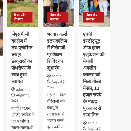
शिक्षा और
शिक्षा और
शिक्षा और
रोजगार
रोजगार
रोजगार
जेएस पीजी
भदवार गर्ल्स
एचपी
कालेज में
इंटर कॉलेज
इंस्टीट्यूट
नव-प्रवेशित
में तीरंदाजी
ऑफ हायर
छात्र-
प्रशिक्षण
एजुकेशन की
छात्राओं का
शिविर का
मेधावी
पौधरोपण के
शुभारंभ
अवलीन
साथ हुआ
कालरा को
admin
स्वागत
मिला गोल्ड
August 7,
2026
मेडल, 11
admin
हजार रुपये
उझानी। जिला
August 7,
2026
के नकद
तीरंदाजी संघ
बदायूं के
पुरस्कार से
बदायूँ। जे.एस.
तत्वावधान में
सम्मानित
(पीजी) कॉलेज में
भदवार गर्ल्स
नव-प्रवेशित
admin
इंटर कॉलेज,
छात्र-छात्राओं
August 7,