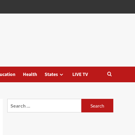
ucation
Health
States
LIVE TV
Search
for: