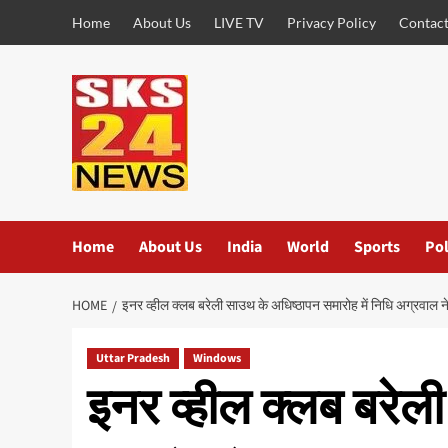
Skip
Home
About Us
LIVE TV
Privacy Policy
Contact
to
content
Home
About Us
India
World
Sports
Pol
HOME
इनर व्हील क्लब बरेली साउथ के अधिष्ठापन समारोह में निधि अग्रवाल ने अ
Uttar Pradesh
Windows
इनर व्हील क्लब बरेल