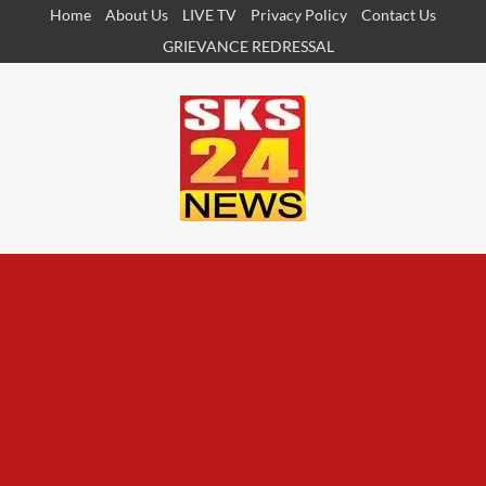
Skip
Home
About Us
LIVE TV
Privacy Policy
Contact Us
to
GRIEVANCE REDRESSAL
content