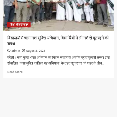
वर्ष
के
नन्हे
शिवभक्त
करेंगे
शिक्षा और रोजगार
रुद्राभिषेक,
सभी
विद्यालयों में चला नशा मुक्ति अभियान, विद्यार्थियों ने ली नशे से दूर रहने की
स्कूलों
शपथ
के
बच्चों
admin
August 8, 2026
को
बरेली। नशा मुक्त भारत अभियान एवं मिशन स्पंदन के अंतर्गत ब्रह्माकुमारी संस्था द्वारा
मिलेगा
संचालित "नशा मुक्ति प्रतिज्ञा महाअभियान" के तहत शुक्रवार को शहर के तीन...
मौका
Read
Read More
more
about
विद्यालयों
में
चला
नशा
मुक्ति
अभियान,
विद्यार्थियों