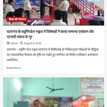
पोस्टर
प्रतियोगिता
का
आयोजन
शिक्षा और रोजगार
दातागंज के ब्लूमिंगडेल स्कूल में विशेषज्ञों ने बताए समस्या प्रबंधन और
प्रभावी संवाद के गुर
admin
August 8, 2026
दातागंज। ब्लूमिंग डेल स्कूल दातागंज में सीबीएसई के निर्देशानुसार शिक्षकों के बौद्धिक
एवं व्यावसायिक विकास को दृष्टिगत रखते हुए शनिवार को विशेष प्रशिक्षण कार्यक्रम
आयोजित...
Read
Read More
more
about
दातागंज
के
ब्लूमिंगडेल
स्कूल
में
विशेषज्ञों