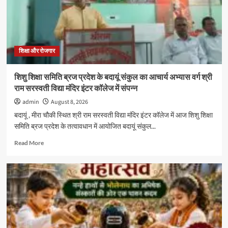
ने
बताए
समस्या
प्रबंधन
और
प्रभावी
शिक्षा और रोजगार
संवाद
के
शिशु शिक्षा समिति ब्रज प्रदेश के बदायूं संकुल का आचार्य अभ्यास वर्ग श्री
गुर
राम सरस्वती विद्या मंदिर इंटर कॉलेज में संपन्न
admin
August 8, 2026
बदायूं , मीरा चौकी स्थित श्री राम सरस्वती विद्या मंदिर इंटर कॉलेज में आज शिशु शिक्षा
समिति ब्रज प्रदेश के तत्वावधान में आयोजित बदायूं संकुल...
Read
Read More
more
about
शिशु
शिक्षा
समिति
ब्रज
प्रदेश
के