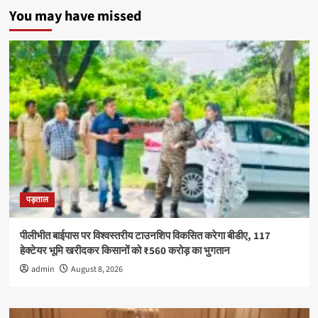
ने
You may have missed
ली
नशे
से
दूर
रहने
की
शपथ
पड़ताल
पीलीभीत बाईपास पर विश्वस्तरीय टाउनशिप विकसित करेगा बीडीए, 117
हेक्टेयर भूमि खरीदकर किसानों को ₹560 करोड़ का भुगतान
admin
August 8, 2026