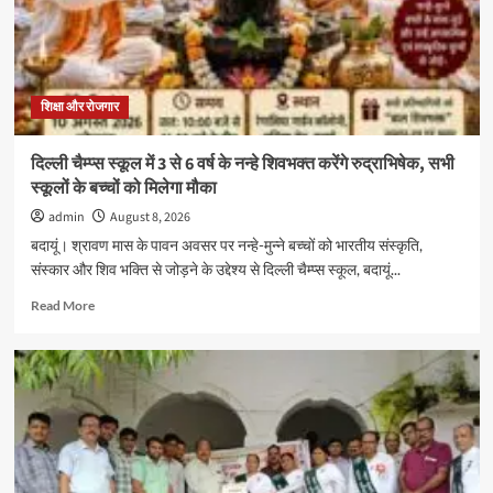
बदायूं
संकुल
का
आचार्य
अभ्यास
वर्ग
शिक्षा और रोजगार
श्री
राम
दिल्ली चैम्प्स स्कूल में 3 से 6 वर्ष के नन्हे शिवभक्त करेंगे रुद्राभिषेक, सभी
सरस्वती
स्कूलों के बच्चों को मिलेगा मौका
विद्या
मंदिर
admin
August 8, 2026
इंटर
बदायूं। श्रावण मास के पावन अवसर पर नन्हे-मुन्ने बच्चों को भारतीय संस्कृति,
कॉलेज
संस्कार और शिव भक्ति से जोड़ने के उद्देश्य से दिल्ली चैम्प्स स्कूल, बदायूं...
में
संपन्न
Read
Read More
more
about
दिल्ली
चैम्प्स
स्कूल
में
3
से
6