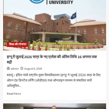
स्कूल
में
‘संस्कृत
सप्ताह’
के
अवसर
पर
विशेष
कार्यक्रम
हुआ,बच्चो
शिक्षा और रोजगार
ने
दिखाया
इग्नू में जुलाई 2026 सत्र के नए प्रवेश की अंतिम तिथि 16 अगस्त तक
उत्साह
बढ़ी
admin
August 6, 2026
बदायूं। इंदिरा गांधी राष्ट्रीय मुक्त विश्वविद्यालय (इग्नू) ने जुलाई 2026 सत्र के लिए
ओपन एंड डिस्टेंस लर्निंग (ओडीएल) तथा ऑनलाइन माध्यम से संचालित सभी
अधिसूचित...
Read
Read More
more
about
इग्नू