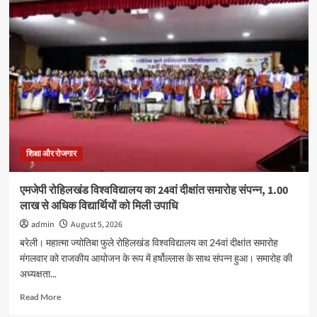
छात्रों
के
अधिकारों
को
लेकर
रामपुर
में
युवा
कांग्रेस
का
प्रदर्शन,
कई
शिक्षा और रोजगार
कार्यकर्ताओं
ने
एमजेपी रोहिलखंड विश्वविद्यालय का 24वां दीक्षांत समारोह संपन्न, 1.00
दी
लाख से अधिक विद्यार्थियों को मिली उपाधि
गिरफ्तारी
admin
August 5, 2026
बरेली। महात्मा ज्योतिबा फुले रोहिलखंड विश्वविद्यालय का 24वां दीक्षांत समारोह
मंगलवार को राजकीय आयोजन के रूप में हर्षोल्लास के साथ संपन्न हुआ। समारोह की
अध्यक्षता...
Read
Read More
more