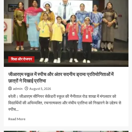
में
जुलाई
2026
सत्र
के
नए
प्रवेश
की
अंतिम
तिथि
16
शिक्षा और रोजगार
अगस्त
तक
जीआरएम स्कूल में स्पीच और अंतर सदनीय ड्रामा प्रतियोगिताओं में
बढ़ी
छात्रों ने दिखाई प्रतिभा
admin
August 5, 2026
बरेली। जीआरएम सीनियर सेकेंडरी स्कूल की नैनीताल रोड शाखा में मंगलवार को
विद्यार्थियों की अभिव्यक्ति, रचनात्मकता और मंचीय प्रतिभा को निखारने के उद्देश्य से
स्पीच...
Read
Read More
more
about