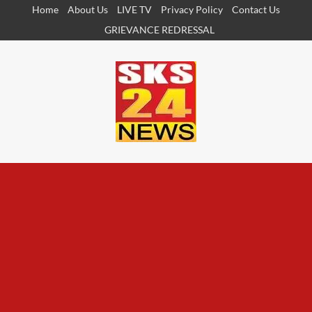
Skip
Home
About Us
LIVE TV
Privacy Policy
Contact Us
to
GRIEVANCE REDRESSAL
content