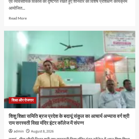
एवं व्यावसायिक विकास को दृष्टिगत रखते हुए शनिवार को विशेष प्रशिक्षण कार्यक्रम
आयोजित...
Read
Read More
more
about
दातागंज
के
ब्लूमिंगडेल
स्कूल
में
विशेषज्ञों
ने
बताए
समस्या
प्रबंधन
और
प्रभावी
शिक्षा और रोजगार
संवाद
के
शिशु शिक्षा समिति ब्रज प्रदेश के बदायूं संकुल का आचार्य अभ्यास वर्ग श्री
गुर
राम सरस्वती विद्या मंदिर इंटर कॉलेज में संपन्न
admin
August 8, 2026