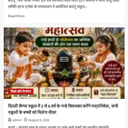
बदायूं , मीरा चौकी स्थित श्री राम सरस्वती विद्या मंदिर इंटर कॉलेज में आज शिशु शिक्षा
समिति ब्रज प्रदेश के तत्वावधान में आयोजित बदायूं संकुल...
Read
Read More
more
about
शिशु
शिक्षा
समिति
ब्रज
प्रदेश
के
बदायूं
संकुल
का
आचार्य
अभ्यास
वर्ग
शिक्षा और रोजगार
श्री
राम
दिल्ली चैम्प्स स्कूल में 3 से 6 वर्ष के नन्हे शिवभक्त करेंगे रुद्राभिषेक, सभी
सरस्वती
स्कूलों के बच्चों को मिलेगा मौका
विद्या
मंदिर
admin
August 8, 2026
इंटर
बदायूं। श्रावण मास के पावन अवसर पर नन्हे-मुन्ने बच्चों को भारतीय संस्कृति,