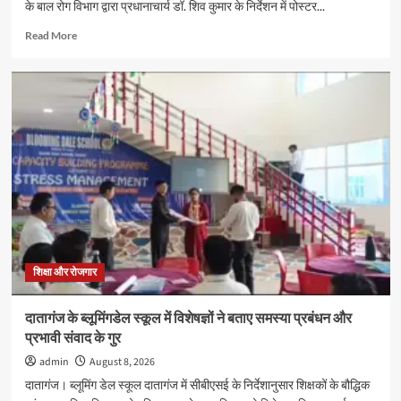
के बाल रोग विभाग द्वारा प्रधानाचार्य डॉ. शिव कुमार के निर्देशन में पोस्टर...
Read
Read More
more
about
विश्व
स्तनपान
सप्ताह
2026
के
अवसर
पर
पोस्टर
प्रतियोगिता
का
आयोजन
शिक्षा और रोजगार
दातागंज के ब्लूमिंगडेल स्कूल में विशेषज्ञों ने बताए समस्या प्रबंधन और
प्रभावी संवाद के गुर
admin
August 8, 2026
दातागंज। ब्लूमिंग डेल स्कूल दातागंज में सीबीएसई के निर्देशानुसार शिक्षकों के बौद्धिक