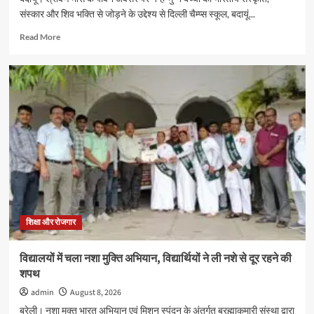
कॉलेज
संस्कार और शिव भक्ति से जोड़ने के उद्देश्य से दिल्ली चैम्प्स स्कूल, बदायूं...
में
संपन्न
Read
Read More
more
about
दिल्ली
चैम्प्स
स्कूल
में
3
से
6
वर्ष
के
नन्हे
शिवभक्त
करेंगे
शिक्षा और रोजगार
रुद्राभिषेक,
सभी
विद्यालयों में चला नशा मुक्ति अभियान, विद्यार्थियों ने ली नशे से दूर रहने की
स्कूलों
शपथ
के
बच्चों
admin
August 8, 2026
को
बरेली। नशा मुक्त भारत अभियान एवं मिशन स्पंदन के अंतर्गत ब्रह्माकुमारी संस्था द्वारा