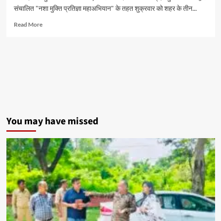
मिलेगा
संचालित "नशा मुक्ति प्रतिज्ञा महाअभियान" के तहत शुक्रवार को शहर के तीन...
मौका
Read
Read More
more
about
विद्यालयों
में
चला
नशा
मुक्ति
अभियान,
विद्यार्थियों
ने
You may have missed
ली
नशे
से
दूर
रहने
की
शपथ